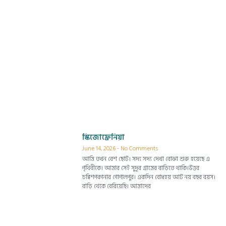
স্কিজোফ্রেনিয়া
June 14, 2026
No Comments
আমি তখন বেশ ছোট। সদ্য সদ্য দেখা বোঝা শুরু হয়েছে এ
পৃথিবীকে। আমার সেই সুদূর গ্রামের বাড়িতে থাকি।উত্তর
চব্বিশপরগনার গোপালপুর। একদিন বোধহয় আট নয় বছর বয়স।
বাড়ি থেকে বেরিয়েছি। আমাদের