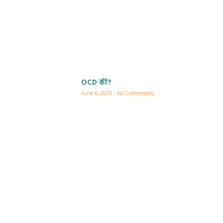
OCD কী?
June 6, 2026
No Comments