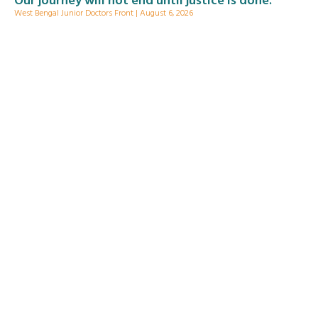
Our journey will not end until justice is done.
West Bengal Junior Doctors Front
August 6, 2026