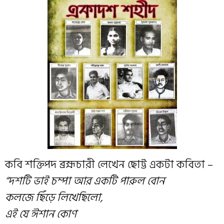
কবি শক্তিপদ ব্রহ্মচারী লেখেন ছোট্ট একটা কবিতা –
“দশটি ভাই চম্পা আর একটি পারুল বোন
কলজে ছিঁড়ে লিখেছিলো,
এই যে ঈশান কোণ