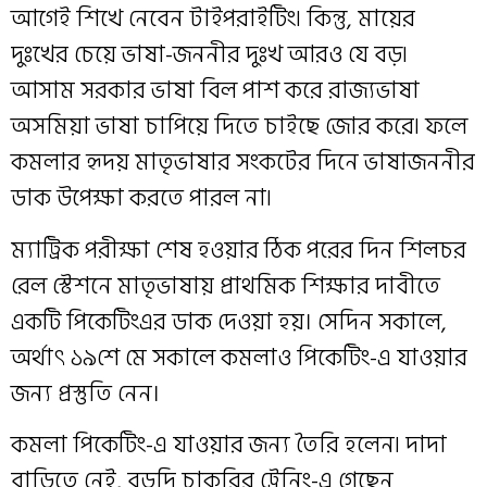
আগেই শিখে নেবেন টাইপরাইটিং৷ কিন্তু, মায়ের
দুঃখের চেয়ে ভাষা-জননীর দুঃখ আরও যে বড়৷
আসাম সরকার ভাষা বিল পাশ করে রাজ্যভাষা
অসমিয়া ভাষা চাপিয়ে দিতে চাইছে জোর করে৷ ফলে
কমলার হৃদয় মাতৃভাষার সংকটের দিনে ভাষাজননীর
ডাক উপেক্ষা করতে পারল না৷
ম্যাট্রিক পরীক্ষা শেষ হওয়ার ঠিক পরের দিন শিলচর
রেল স্টেশনে মাতৃভাষায় প্রাথমিক শিক্ষার দাবীতে
একটি পিকেটিংএর ডাক দেওয়া হয়। সেদিন সকালে,
অৰ্থাৎ ১৯শে মে সকালে কমলাও পিকেটিং-এ যাওয়ার
জন্য প্রস্তুতি নেন।
কমলা পিকেটিং-এ যাওয়ার জন্য তৈরি হলেন৷ দাদা
বাড়িতে নেই, বড়দি চাকরির ট্রেনিং-এ গেছেন