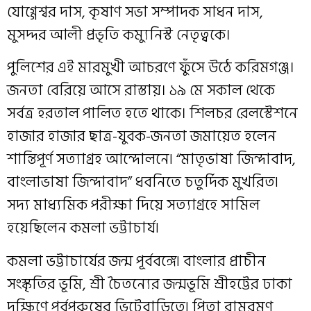
যোগ্গেশ্বর দাস, কৃষাণ সভা সম্পাদক সাধন দাস,
মুসদ্দর আলী প্রভৃতি কম্যুনিস্ট নেতৃত্বকে।
পুলিশের এই মারমুখী আচরণে ফুঁসে উঠে করিমগঞ্জ।
জনতা বেরিয়ে আসে রাস্তায়। ১৯ মে সকাল থেকে
সর্বত্র হরতাল পালিত হতে থাকে। শিলচর রেলস্টেশনে
হাজার হাজার ছাত্র-যুবক-জনতা জমায়েত হলেন
শান্তিপূর্ণ সত্যাগ্রহ আন্দোলনে৷ “মাতৃভাষা জিন্দাবাদ,
বাংলাভাষা জিন্দাবাদ” ধবনিতে চতুর্দিক মুখরিত৷
সদ্য মাধ্যমিক পরীক্ষা দিয়ে সত্যাগ্রহে সামিল
হয়েছিলেন কমলা ভট্টাচার্য৷
কমলা ভট্টাচার্যের জন্ম পূর্ববঙ্গে৷ বাংলার প্রাচীন
সংস্কৃতির ভূমি, শ্রী চৈতন্যের জন্মভূমি শ্রীহট্টের ঢাকা
দক্ষিণে পূর্বপুরুষের ভিটেবাড়িতে৷ পিতা রামরমণ