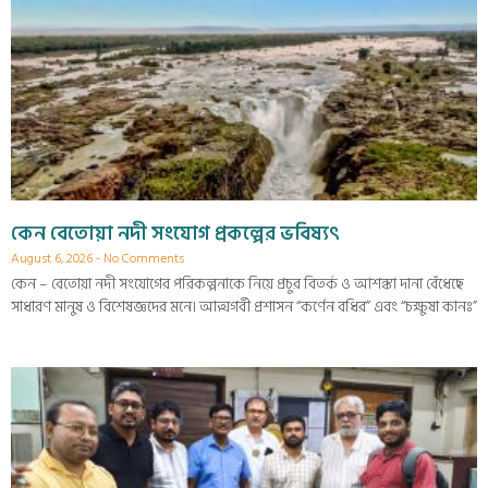
কেন বেতোয়া নদী সংযোগ প্রকল্পের ভবিষ্যৎ
August 6, 2026
No Comments
কেন – বেতোয়া নদী সংযোগের পরিকল্পনাকে নিয়ে প্রচুর বিতর্ক ও আশঙ্কা দানা বেঁধেছে
সাধারণ মানুষ ও বিশেষজ্ঞদের মনে। আত্মগর্বী প্রশাসন “কর্ণেন বধির” এবং “চক্ষুষা কানঃ”