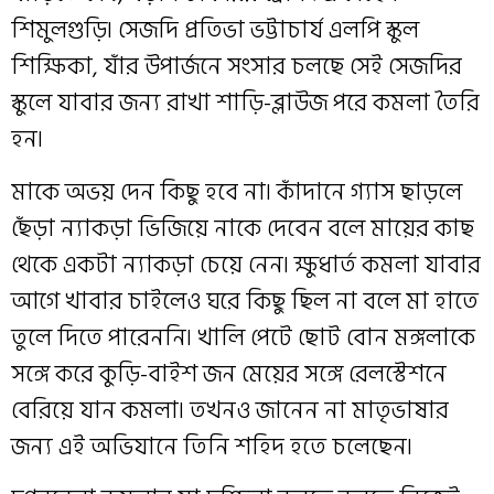
শিমুলগুড়ি৷ সেজদি প্রতিভা ভট্টাচার্য এলপি স্কুল
শিক্ষিকা, যাঁর উপার্জনে সংসার চলছে সেই সেজদির
স্কুলে যাবার জন্য রাখা শাড়ি-ব্লাউজ পরে কমলা তৈরি
হন৷
মাকে অভয় দেন কিছু হবে না৷ কাঁদানে গ্যাস ছাড়লে
ছেঁড়া ন্যাকড়া ভিজিয়ে নাকে দেবেন বলে মায়ের কাছ
থেকে একটা ন্যাকড়া চেয়ে নেন৷ ক্ষুধার্ত কমলা যাবার
আগে খাবার চাইলেও ঘরে কিছু ছিল না বলে মা হাতে
তুলে দিতে পারেননি৷ খালি পেটে ছোট বোন মঙ্গলাকে
সঙ্গে করে কুড়ি-বাইশ জন মেয়ের সঙ্গে রেলস্টেশনে
বেরিয়ে যান কমলা৷ তখনও জানেন না মাতৃভাষার
জন্য এই অভিযানে তিনি শহিদ হতে চলেছেন৷