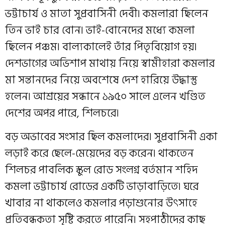
ভট্টাচার্য ও মাতা সুপ্রবাসিনী দেবী৷ কমলারা ছিলেন
তিন ভাই চার বোন৷ ভাই-বোনেদের মধ্যে কমলা
ছিলেন পঞ্চম৷ বাল্যকালেই তাঁর পিতৃবিয়োগ হয়৷
দেশভাগের অভিশাপ মাথায় নিয়ে স্বামীহারা কমলার
মা সন্তানদের নিয়ে অবশেষে দেশ হারিয়ে উদ্ধাস্তু
হলেন৷ আশ্রয়ের সন্ধানে ১৯৫০ সালে এলেন খণ্ডিত
দেশের অপর পারে, শিলচরে৷
বড় অভাবের সংসার ছিল কমলাদের৷ সুপ্রবাসিনী একা
লড়াই করে ছেলে-মেয়েদের বড় করেন৷ থাকতেন
শিলচর পাবলিক স্কুল রোড সংলগ্ন বর্তমান শহিদ
কমলা ভট্টাচার্য রোডের একটি ভাড়াবাড়িতে৷ ঘরে
খাবার না থাকলেও কমলার পড়াশুনোর উৎসাহে
প্রতিবন্ধকতা সৃষ্টি করতে পারেনি৷ সহপাঠীদের কাছ