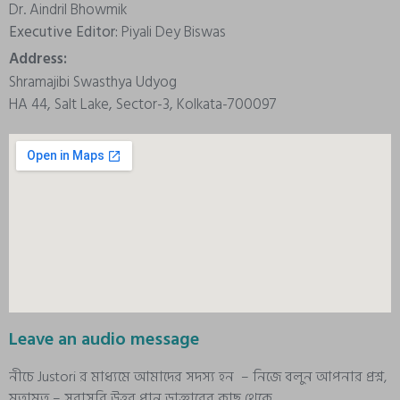
Dr. Aindril Bhowmik
Executive Editor:
Piyali Dey Biswas
Address:
Shramajibi Swasthya Udyog
HA 44, Salt Lake, Sector-3, Kolkata-700097
Leave an audio message
নীচে Justori র মাধ্যমে আমাদের সদস্য হন – নিজে বলুন আপনার প্রশ্ন,
মতামত – সরাসরি উত্তর পান ডাক্তারের কাছ থেকে