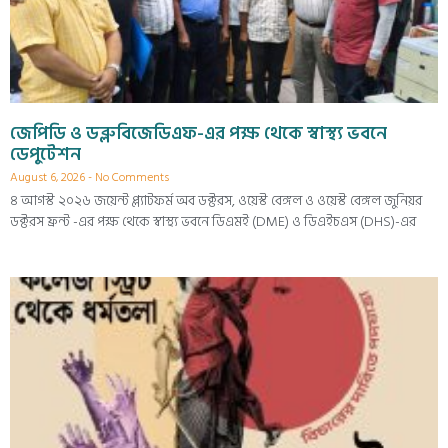
জেপিডি ও ডব্লুবিজেডিএফ-এর পক্ষ থেকে স্বাস্থ্য ভবনে
ডেপুটেশন
August 6, 2026
No Comments
৪ আগস্ট ২০২৬ জয়েন্ট প্ল্যাটফর্ম অব ডক্টরস, ওয়েস্ট বেঙ্গল ও ওয়েস্ট বেঙ্গল জুনিয়র
ডক্টরস ফ্রন্ট -এর পক্ষ থেকে স্বাস্থ্য ভবনে ডিএমই (DME) ও ডিএইচএস (DHS)-এর