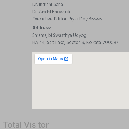
Dr. Indranil Saha
Dr. Aindril Bhowmik
Executive Editor:
Piyali Dey Biswas
Address:
Shramajibi Swasthya Udyog
HA 44, Salt Lake, Sector-3, Kolkata-700097
Total Visitor