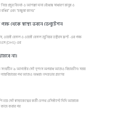
য়ে প্রচুর বিতর্ক ও আশঙ্কা দানা বেঁধেছে সাধারণ মানুষ ও
ন বধির” এবং “চক্ষুষা কানঃ”
ক্ষ থেকে স্বাস্থ্য ভবনে ডেপুটেশন
, ওয়েস্ট বেঙ্গল ও ওয়েস্ট বেঙ্গল জুনিয়র ডক্টরস ফ্রন্ট -এর পক্ষ
এইচএস (DHS)-এর
 থামবে না।
 বুকে সংঘটিত ৯ আগস্টের সেই নৃশংস অপরাধ আজও বিচারহীন। সময়
্তু ন্যায়বিচারের পথ আজও অধরা। তদন্তভার গ্রহণের
ুশি হয়ে সেই স্বাস্থ্যকেন্দ্রের কর্মী হেলথ এসিস্ট্যান্ট দিদি আমাকে
ছর কাজ করার পর