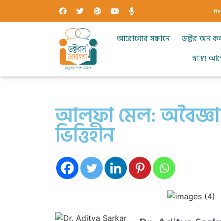
H
আরোগ্যের সন্ধানে
ডক্টর অন ক
স্বাস্থ্য 
আলফা মেল: অবৈজ্ঞা
ভিত্তিহীন