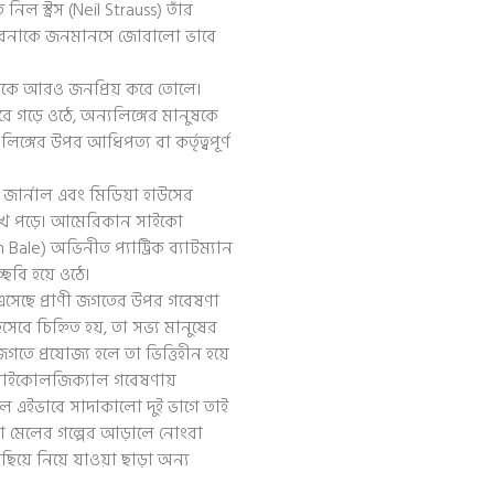
িল স্ট্রস (Neil Strauss) তাঁর
ধারনাকে জনমানসে জোরালো ভাবে
াকে আরও জনপ্রিয় করে তোলে।
ে গড়ে ওঠে, অন্যলিঙ্গের মানুষকে
্গের উপর আধিপত্য বা কর্তৃত্বপূর্ণ
 জার্নাল এবং মিডিয়া হাউসের
োখে পড়ে। আমেরিকান সাইকো
 Bale) অভিনীত প্যাট্রিক ব্যাটম্যান
্ছবি হয়ে ওঠে।
এসেছে প্রাণী জগতের উপর গবেষণা
িসেবে চিহ্নিত হয়, তা সভ্য মানুষের
গতে প্রযোজ্য হলে তা ভিত্তিহীন হয়ে
ও সাইকোলজিক্যাল গবেষণায়
লে এইভাবে সাদাকালো দুই ভাগে তাই
ফা মেলের গল্পের আড়ালে নোংরা
পিছিয়ে নিয়ে যাওয়া ছাড়া অন্য