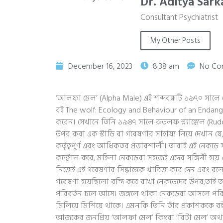
Dr. Aditya Sark
Consultant Psychiatrist
My Other Posts
December 16, 2023
8:38 am
No Co
‘আলফা মেল’ (Alpha Male) এই শব্দবন্ধটি ১৯৭০ সালে
বই The wolf: Ecology and Behaviour of an Endanger
করেন। সেখানে তিনি ১৯৪৭ সালে রুডলফ শ্ন্যাঙ্কেল (Rudo
উপর করা এক স্টাডি বা গবেষণার সাহায্য নিয়ে দেখান যে,
কর্তৃত্বপূর্ণ এবং আধিকতর প্রভাবশালী। তারাই এই নেকড়ে 
কন্ট্রোল করে, মহিলা নেকড়েরা সহজেই এদের সঙ্গিনী হয়ে
নিজেই এই গবেষণার সিদ্ধান্তকে খারিজ করে দেন এবং বলেন
গবেষণা হয়েছিলো বন্দি করে রাখা নেকড়েদের উপর,তাই 
পরিবর্তন চলে আসে। জঙ্গলে থাকা নেকড়েরা আসলে পরিব
মিলিয়ে মিশিয়ে থাকে। এমনকি তিনি তাঁর প্রকাশককে বই
আজকের জনপ্রিয় ‘আলফা মেল’ কিংবা ‘বিটা মেল’ অথ