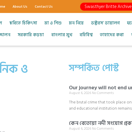
Swasthyer Britte Archive
ome
About Us
Contact Us
ল
ছবিতে চিকিৎসা
মা ও শিশু
মন নিয়ে
ডক্টরস’ ডায়ালগ
ঘর
আন্দোলন
সরকারি কড়চা
বাংলার মুখ
বহির্বিশ্ব
তাহাদের কথা
নিক ও
সম্পর্কিত পোস্ট
Our journey will not end un
August 6, 2026
No Comments
The brutal crime that took place o
and educational institution remains
কেন বেতোয়া নদী সংযোগ প্রকল
August 6, 2026
No Comments