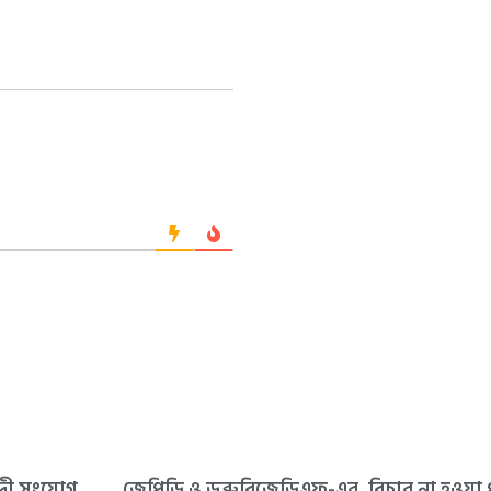
নদী সংযোগ
জেপিডি ও ডব্লুবিজেডিএফ-এর
বিচার না হওয়া প