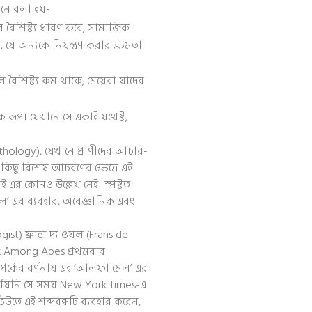
ানে বলা হয়-
 বৈশিষ্ট্য ধারণ করে, সামাজিক
 যে অন্যকে নিয়ন্ত্রণ করার ক্ষমতা
বৈশিষ্ট্য কম থাকে, মেয়েরা যাদের
ূপ। যেখানে সে একাই যথেষ্ট,
hology), যেখানে প্রাণীদের আচার-
 কিছু বিশেষ আচরণের ক্ষেত্রে এই
 এর কোনও উল্লেখ নেই। স্পষ্টত
েল’ এর ব্যবহার, অবৈজ্ঞানিক এবং
st) ফ্রান্স দ্য ওয়ল (Frans de
ex Among Apes প্রথমবার
পর্কের বর্ণনায় এই ‘আলফা মেল’ এর
l) যিনি সে সময় New York Times-এ
উতে এই শব্দবন্ধটি ব্যবহার করেন,