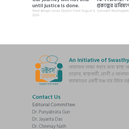
until justice is done.
প্রকল্পের ভবিষ্য
West Bengal Junior Doctors Front
August 6,
Somnath Mukhopad
2026
An Initiative of Swasthy
আমাদের লক্ষ্য সবার জন্য স্বাস্থ
ডাক্তার, স্বাস্থ্যকর্মী, রোগী ও আপাম
কর্মকাণ্ডের একটি মঞ্চ হয়ে উঠবে ড
Contact Us
Editorial Committee:
Dr. Punyabrata Gun
Dr. Jayanta Das
Dr. Chinmay Nath