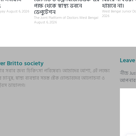
ৎ
পক্ষ থেকে স্বাস্থ্য ভবনে
থামবে না।
ডেপুটেশন
hyay
August 6, 2026
West Bengal Junior D
2026
The Joint Platform of Doctors West Bengal
August 6, 2026
Leave
er Britto society
্য আর সবার জন্য চিকিৎসা পরিষেবা। আমাদের আশা, এই লক্ষ্যে
নীচে Ju
র মানুষ, স্বাস্থ্য ব্যবস্থার সমস্ত স্টেক হোল্ডারদের আলোচনা ও
আপনার প্
ক্টরস ডায়ালগ।