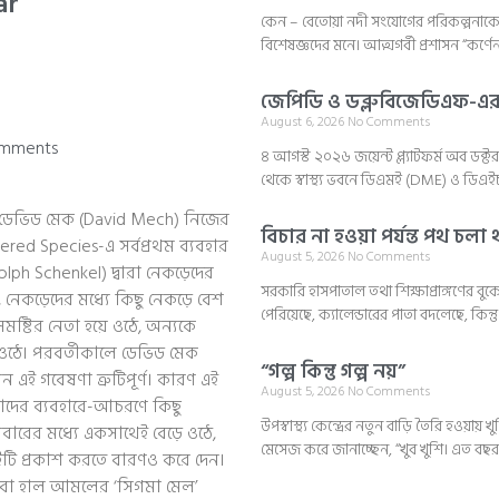
ar
কেন – বেতোয়া নদী সংযোগের পরিকল্পনাকে নি
বিশেষজ্ঞদের মনে। আত্মগর্বী প্রশাসন “কর্ণে
জেপিডি ও ডব্লুবিজেডিএফ-এর প
August 6, 2026
No Comments
mments
৪ আগস্ট ২০২৬ জয়েন্ট প্ল্যাটফর্ম অব ডক্টরস
থেকে স্বাস্থ্য ভবনে ডিএমই (DME) ও ডি
 ডেভিড মেক (David Mech) নিজের
বিচার না হওয়া পর্যন্ত পথ চলা
ed Species-এ সর্বপ্রথম ব্যবহার
August 5, 2026
No Comments
lph Schenkel) দ্বারা নেকড়েদের
সরকারি হাসপাতাল তথা শিক্ষাপ্রাঙ্গণের
 নেকড়েদের মধ্যে কিছু নেকড়ে বেশ
পেরিয়েছে, ক্যালেন্ডারের পাতা বদলেছে, কিন
সমষ্টির নেতা হয়ে ওঠে, অন্যকে
 ওঠে। পরবর্তীকালে ডেভিড মেক
“গল্প কিন্তু গল্প নয়”
 এই গবেষণা ত্রুটিপূর্ণ। কারণ এই
August 5, 2026
No Comments
তাদের ব্যবহারে-আচরণে কিছু
উপস্বাস্থ্য কেন্দ্রের নতুন বাড়ি তৈরি হওয়ায় খ
ারের মধ্যে একসাথেই বেড়ে ওঠে,
মেসেজ করে জানাচ্ছেন, “খুব খুশি। এত ব
টি প্রকাশ করতে বারণও করে দেন।
বা হাল আমলের ‘সিগমা মেল’