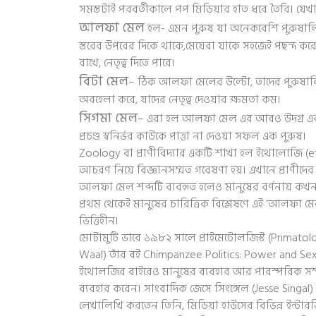
সমস্তটাই পরবর্তীকালে পপ মিডিয়ার হাত ধরে তৈরি। যেখ
আলফা মেল
হল- এমন পুরুষ যা অনেকবেশি পুরুষালি
স্তরের উপরের দিকে থাকে,মেয়েরা যাকে সহজেই পছন্দ করে,
রাখে, নেতৃত্ব দিতে পারে।
বিটা মেল
– ঠিক আলফা মেলের উল্টো, তাদের পুরুষালি 
অবহেলা করে, যাদের নেতৃত্ব দেওয়ার ক্ষমতা কম।
সিগমা মেল
– এরা হল আলফা মেল এর আরও উদগ্র এক র
প্রচণ্ড স্বনির্ভর কাউকে পাত্তা না দেওয়া সফল এক পুরুষ।
Zoology বা প্রাণীবিদ্যার একটি শাখা হল ইথোলোজি (et
আচরণ নিয়ে বিজ্ঞানসম্মত গবেষণা হয়। এখানে প্রাণীদের
আলফা মেল শব্দটি ব্যবহৃত হলেও মানুষের বর্ণনায় কখনই
প্রথম থেকেই মানুষের চারিত্রিক বিশ্লেষণে এই ‘আলফা ম
ভিত্তিহীন।
মোটামুটি ভাবে ১৯৮২ সালে প্রাইমেটোলজিস্ট (Primatologi
Waal) তাঁর বই Chimpanzee Politics: Power and S
ইথোলজির বাইরেও মানুষের ব্যবহার আর পারস্পরিক সম্
ব্যবহার করেন। সাংবাদিক জেসে সিংঙ্গেল (Jesse Singa
লেখালিখি করতেন তিনি, মিডিয়া হাউসের বিভিন্ন ইন্টারভি