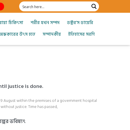
োয়া চিকিৎসা
শরীর যখন সম্পদ
ডক্টর’স ডায়েরি
অন্ধকারের উৎস হতে
সম্পাদকীয়
ইতিহাসের সরণি
til justice is done.
n 9 August within the premises of a government hospital
 without justice. Time has passed,
্পের ভবিষ্যৎ