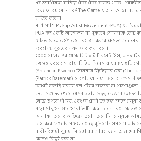
এর জনপ্রিয়তা বাড়িয়ে ধীরে ধীরে বাড়তে থাকে। পরবর্তীতে ন
বিখ্যাত বেস্ট সেলিং বই The Game এ আলফা মেলের 
হাজির করেন।
পাশাপাশি Pickup Artist Movement (PUA) এর বৈধত
PUA হল একটি আন্দোলন যা পুরুষের যৌনতাকে কেন্দ্র কর
যৌনভাবে আকর্ষণ করে নিয়ন্ত্রণ করার ক্ষমতা এবং অন্য লিঙ
ব্যবহারই, পুরুষের সফলতার কথা বলে।
২০০০ সালের পর থেকে বিভিন্ন ইন্টারনেট মিম, অনলাইন
রঙচঙে খবরের পাতায়, বিভিন্ন সিনেমায় এর ছড়াছড়ি চ
(American Psycho) সিনেমায় ক্রিস্টিয়ান বেল (Christian
(Patrick Bateman) চরিত্রটি আলফা মেলের সম্পূর্ণ প্রতিচ
আগেই বলেছি সমস্যা হল এইসব শব্দবন্ধ বা ধারণাগুলো 
করে। পশুদের ক্ষেত্রে যেসব স্বভাব নেতৃত্ব দেওয়ার ক্ষমতা হ
ক্ষেত্রে উপযোগী নয়, এবং তা প্রাণী জগতের বদলে মনুষ্য জ
পড়ে। মানুষের পারসোনালিটি কিম্বা চরিত্র নিয়ে কোন
আলাফা মেলের অস্তিত্বের প্রমাণ মেলেনি। মানুষকে আস
ভাগ করে দেওয়ার মধ্যেই রয়েছে বুনিয়াদি সমস্যা। আল
নারী-বিদ্বেষী পুরুষালি স্বভাবের গৌরবাখ্যান আমাদের 
কোনও কিছুই করে না।