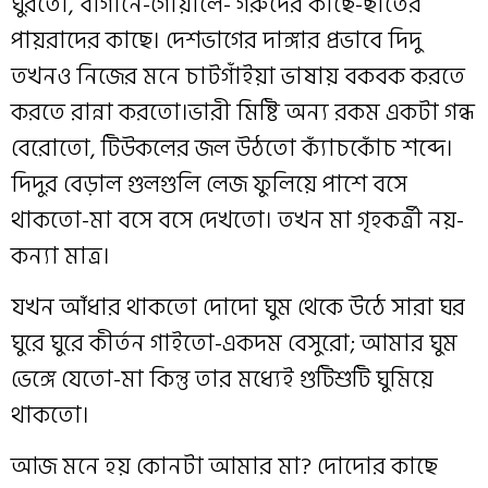
ঘুরতো, বাগানে-গোয়ালে- গরুদের কাছে-ছাতের
পায়রাদের কাছে। দেশভাগের দাঙ্গার প্রভাবে দিদু
তখনও নিজের মনে চাটগাঁইয়া ভাষায় বকবক করতে
করতে রান্না করতো।ভারী মিষ্টি অন্য রকম একটা গন্ধ
বেরোতো, টিউকলের জল উঠতো ক‍্যাঁচকোঁচ শব্দে।
দিদুর বেড়াল গুলগুলি লেজ ফুলিয়ে পাশে বসে
থাকতো-মা বসে বসে দেখতো। তখন মা গৃহকর্ত্রী নয়-
কন্যা মাত্র।
যখন আঁধার থাকতো দোদো ঘুম থেকে উঠে সারা ঘর
ঘুরে ঘুরে কীর্তন গাইতো-একদম বেসুরো; আমার ঘুম
ভেঙ্গে যেতো-মা কিন্তু তার মধ্যেই গুটিশুটি ঘুমিয়ে
থাকতো।
আজ মনে হয় কোনটা আমার মা? দোদোর কাছে