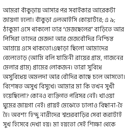
আমরা বাঁকুড়ায় আসার পর সবাইকার আরেকটা
জায়গা হলো। বাঁকুড়া এল‌আইসি কোয়ার্টার; এ ৯;
ঠাকুমা এসে থাকলো তার “মেজছেলের” বাড়িতে আর
পিসিরা তাদের মেজদা আর মেজবৌদির নিশ্চিন্ত
আশ্রয়ে এসে থাকতো।এছাড়া ছিলো আমাদের
বেলেতোড় (আমি বলি যামিনী রায়ের গ্রাম, গাজনের
মেলার গ্রাম) গ্রামের লোকজন। তারা সুবিধে
অসুবিধেয় অমলদা আর বৌদির কাছে চলে আসতো।
বিশেষত অসুখ বিসুখে। আমার মা কি তখন সুখী
হয়েছিলো? কোনও ব‍্যক্তিগত পরিসর নেই। খাওয়া
ঘুমের জায়গা নেই। প্রায়ই মেঝেতে ঢালাও বিছানা-হৈ
হৈ। অবশ্য হিন্দু নারীদের শ্বশুরবাড়ির সেবা করাটাই
সুখ হিসেবে দেখা হয়। মা হয়তো সেই শিক্ষা থেকে