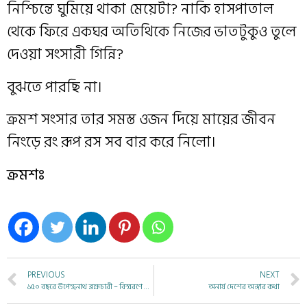
নিশ্চিন্তে ঘুমিয়ে থাকা মেয়েটা? নাকি হাসপাতাল
থেকে ফিরে একঘর অতিথিকে নিজের ভাতটুকুও তুলে
দেওয়া সংসারী গিন্নি?
বুঝতে পারছি না।
ক্রমশ সংসার তার সমস্ত ওজন দিয়ে মায়ের জীবন
নিংড়ে রং রূপ রস সব বার করে নিলো।
ক্রমশঃ
PREVIOUS
NEXT
১৫০ বছরে উপেন্দ্রনাথ ব্রহ্মচারী – বিস্মরণে বৈজ্ঞানিক সাধনা
অনার্য দেশের অঙ্গার কথা