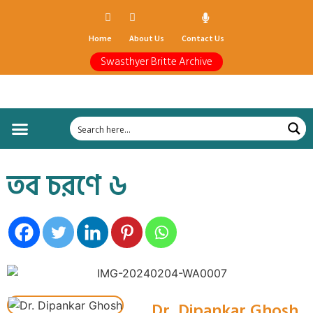
Home
About Us
Contact Us
Swasthyer Britte Archive
আরোগ্যের সন্ধানে
ডক্টর অন কল
ছবিতে চিকিৎসা
ডক্টরস’ ডায়ালগ
ঘরোয়া চিকিৎসা
শরীর যখন সম্পদ
ডক্টর’স ডায়েরি
স্বাস্থ্য আন্দোলন
সরকারি কড়চা
বাংলার মুখ
তাহাদের কথা
অন্ধকারের উৎস হতে
ইতিহাসের সরণি
তব চরণে ৬
Dr. Dipankar Ghosh