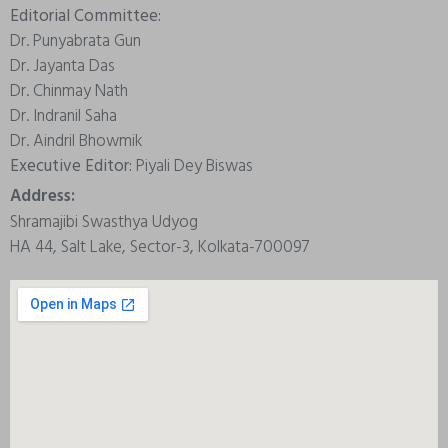
Editorial Committee:
Dr. Punyabrata Gun
Dr. Jayanta Das
Dr. Chinmay Nath
Dr. Indranil Saha
Dr. Aindril Bhowmik
Executive Editor:
Piyali Dey Biswas
Address:
Shramajibi Swasthya Udyog
HA 44, Salt Lake, Sector-3, Kolkata-700097