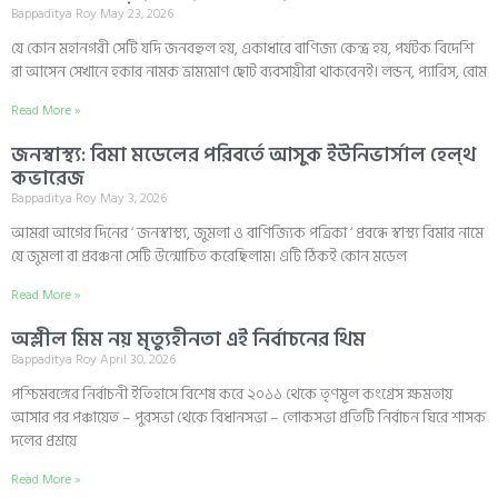
Bappaditya Roy
May 23, 2026
যে কোন মহানগরী সেটি যদি জনবহুল হয়, একাধারে বাণিজ্য কেন্দ্র হয়, পর্যটক বিদেশি
রা আসেন সেখানে হকার নামক ভ্রাম্যমাণ ছোট ব্যবসায়ীরা থাকবেনই। লন্ডন, প্যারিস, রোম
Read More »
জনস্বাস্থ্য: বিমা মডেলের পরিবর্তে আসুক ইউনিভার্সাল হেল্থ
কভারেজ
Bappaditya Roy
May 3, 2026
আমরা আগের দিনের ‘ জনস্বাস্থ্য, জুমলা ও বাণিজ্যিক পত্রিকা ‘ প্রবন্ধে স্বাস্থ্য বিমার নামে
যে জুমলা বা প্রবঞ্চনা সেটি উন্মোচিত করেছিলাম। এটি ঠিকই কোন মডেল
Read More »
অশ্লীল মিম নয় মৃত্যুহীনতা এই নির্বাচনের থিম
Bappaditya Roy
April 30, 2026
পশ্চিমবঙ্গের নির্বাচনী ইতিহাসে বিশেষ করে ২০১১ থেকে তৃণমূল কংগ্রেস ক্ষমতায়
আসার পর পঞ্চায়েত – পুরসভা থেকে বিধানসভা – লোকসভা প্রতিটি নির্বাচন ঘিরে শাসক
দলের প্রশ্রয়ে
Read More »