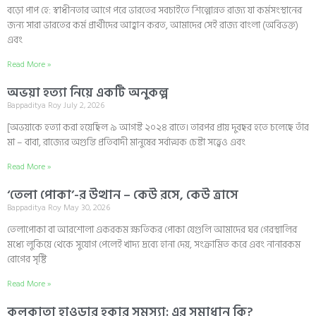
বড়ো পাপ হে: স্বাধীনতার আগে পরে ভারতের সবচাইতে শিল্পোন্নত রাজ্য যা কর্মসংস্থানের
জন্য সারা ভারতের কর্ম প্রার্থীদের আহ্বান করত, আমাদের সেই রাজ্য বাংলা (অবিভক্ত)
এবং
Read More »
অভয়া হত্যা নিয়ে একটি অনুকল্প
Bappaditya Roy
July 2, 2026
[অভয়াকে হত্যা করা হয়েছিল ৯ আগষ্ট ২০২৪ রাতে। তারপর প্রায় দুবছর হতে চলেছে তাঁর
মা – বাবা, রাজ্যের অগুন্তি প্রতিবাদী মানুষের সর্বাত্মক চেষ্টা সত্ত্বেও এবং
Read More »
‘তেলা পোকা’-র উত্থান – কেউ রসে, কেউ ত্রাসে
Bappaditya Roy
May 30, 2026
তেলাপোকা বা আরশোলা একরকম ক্ষতিকর পোকা যেগুলি আমাদের ঘর গেরস্থালির
মধ্যে লুকিয়ে থেকে সুযোগ পেলেই খাদ্য দ্রব্যে হানা দেয়, সংক্রামিত করে এবং নানারকম
রোগের সৃষ্টি
Read More »
কলকাতা হাওড়ার হকার সমস্যা: এর সমাধান কি?