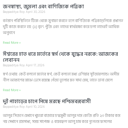
জনস্বাস্থ্য, জুমলা এবং বাণিজ্যিক পত্রিকা
Bappaditya Roy
April 30, 2026
বর্তমান পরিস্থিতিতে টিকে থেকে মুনাফা করতে হলে বাণিজ্যিক পত্রিকাগুলিকে প্রধানত
দুটি কাজ করতে হয়: (১) বৃহৎ পুঁজি এবং তাদের স্বার্থরক্ষা করে চলা তাদেরই আর্থিক
অনুদানে
Read More »
ঈশ্বরের হাত ধরে মর্ত্যের স্বর্গ থেকে যুদ্ধের নরকে: আজকের
লেবানন
Bappaditya Roy
April 17, 2026
স্বর্গ হেথায়: কেউ বলতো মর্ত্যের স্বর্গ, কেউ বলতো মধ্য এশিয়ার সুইজারল্যান্ড। অসীম
নীল আকাশের মাঝে ভেসে রয়েছে পেঁজা তুলোর মত সাদা মেঘ, তাতে ডানা মেলে
Read More »
দুই পাহাড়ের চাপে পিষে মরছে পশ্চিমবঙ্গবাসী
Bappaditya Roy
April 10, 2026
আলুর সিজনে যেখানে খুচরো বাজারে চন্দ্রমুখী আলুর দাম কেজি প্রতি ২০ টাকার কম
নয় সেখানে শ্রমসাধ্য, সময় সাপেক্ষ ও ব্যয়বহুল আলু চাষ করে ন্যূনতম ফসলের