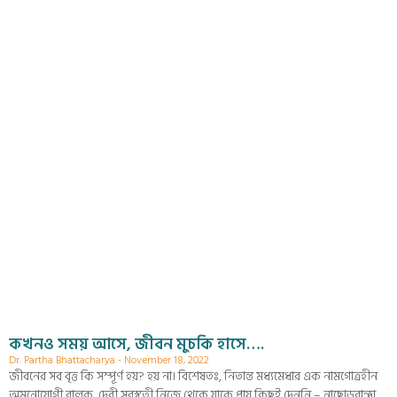
কখনও সময় আসে, জীবন মুচকি হাসে….
Dr. Partha Bhattacharya
November 18, 2022
জীবনের সব বৃত্ত কি সম্পূর্ণ হয়? হয় না। বিশেষতঃ, নিতান্ত মধ্যমেধার এক নামগোত্রহীন
অমনোযোগী বালক, দেবী সরস্বতী নিজে থেকে যাকে প্রায় কিছুই দেননি – নাছোড়বান্দা