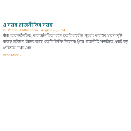
এ সময় রাজনীতির সময়
Dr. Partha Bhattacharya
August 28, 2024
যাঁরা “অরাজনৈতিক, অরাজনৈতিক” বলে একটি বায়বীয়, সুতরাং অবাস্তব ধারণা সৃষ্টি
করতে চাইছেন, তাঁদের কাছে একটি বিনীত নিবেদন। প্লিজ, রাজনীতি শব্দটাকে একটু বড়
প্রেক্ষিতে দেখুন এবং
Read More »