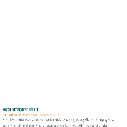
অথ বাথরুম কথা
Dr. Partha Bhattacharya
March 15, 2023
এমা, কি ঘেন্নার কথা মা গো! এতকাল মাগনার ফেসবুকে তবু ইনিয়ে বিনিয়ে দু চাট্টে
বস্তাপচা গপ্পো লিখছিল, এ যে একেবারে বাত্তুৃম নিয়ে টানাটানি! আরে, গাইনোর