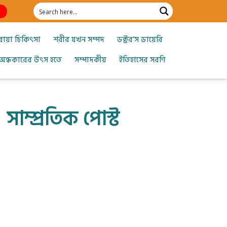
োয়া চিকিৎসা
শরীর যখন সম্পদ
ডক্টর’স ডায়েরি
অন্ধকারের উৎস হতে
সম্পাদকীয়
ইতিহাসের সরণি
সাম্প্রতিক পোস্ট