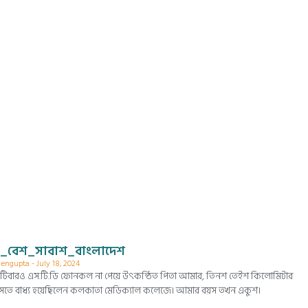
_বেশ_সাবাশ_বাংলাদেশ
 Sengupta
July 18, 2024
টিবারও এস.টি.ডি ফোনকল না পেয়ে উৎকন্ঠিত পিতা আমার, তিনশ তেইশ কিলোমিটার
তে বাধ্য হয়েছিলেন কলকাতা মেডিক্যাল কলেজে। আমার বয়স তখন একুশ।