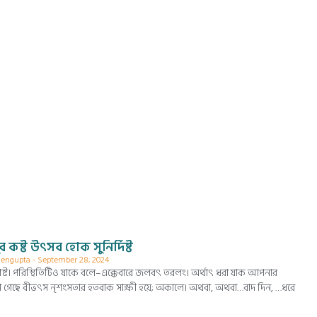
 কষ্ট উৎসব হোক সুনির্দিষ্ট
 Sengupta
September 28, 2024
স্পষ্ট। পরিস্থিতিটিও যাকে বলে–এক্কেবারে জলবৎ তরলং। অর্থাৎ ধরা যাক আপনার
রা গেছে বীভৎস নৃশংসতার হতবাক সাক্ষী হয়ে; অকালে। অথবা, অথবা…বাদ দিন, …ধরে