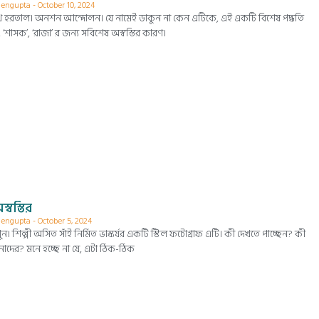
 Sengupta
October 10, 2024
ইক। ভুখ হরতাল। অনশন আন্দোলন। যে নামেই ডাকুন না কেন এটিকে, এই একটি বিশেষ পদ্ধতি
 ‘শাসক’, ‘রাজা’ র জন্য সবিশেষ অস্বস্তির কারণ।
স্বস্তির
 Sengupta
October 5, 2024
ুন। শিল্পী অসিত সাঁই নির্মিত ভাস্কর্যর একটি স্টিল ফটোগ্রাফ এটি। কী দেখতে পাচ্ছেন? কী
াদের? মনে হচ্ছে না যে, এটা ঠিক-ঠিক