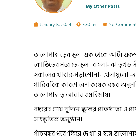
My Other Posts
January 5, 2024
7:30 am
No Comment
ভালোপাহাড়ের স্কুল। এক থেকে আট। একশ 
কোভিডের পরে ডে-স্কুল। বাংলা- ঝাড়খন্ড সীমান
সকালের খাবার-পড়াশোনা- খেলাধূলো -নাচ-
পারিবরিক কারণে বেশ কয়েক বছর অনুপস্
ভালোপাহাড় আবার স্বমহিমায়।
বছরের শেষ দুদিনে স্কুলের প্রতিষ্ঠাতা ও প্
সাংস্কৃতিক অনুষ্ঠান।
পাঁচবছর ধরে ‘ফিরে দেখা’-র হয়ে ভালোপাহাড় স