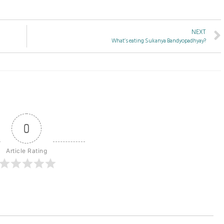
NEXT
What’s eating Sukanya Bandyopadhyay?
0
Article Rating