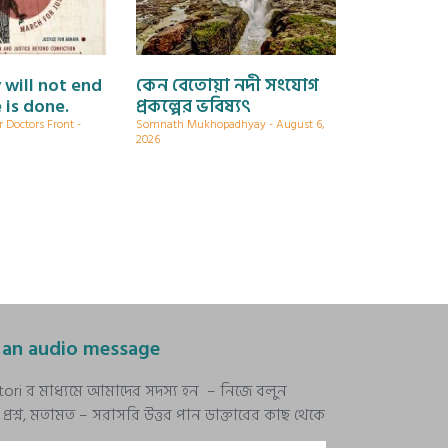
 will not end
কেন বেতোয়া নদী সংযোগ
e is done.
প্রকল্পের ভবিষ্যৎ
r Doctors Front
Somnath Mukhopadhyay
August 6,
2026
 an audio message
stori র মাধ্যমে আমাদের সদস্য হন – নিজে বলুন
রশ্ন, মতামত – সরাসরি উত্তর পান ডাক্তারের কাছ থেকে