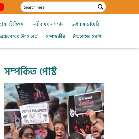
োয়া চিকিৎসা
শরীর যখন সম্পদ
ডক্টর’স ডায়েরি
অন্ধকারের উৎস হতে
সম্পাদকীয়
ইতিহাসের সরণি
সম্পর্কিত পোস্ট