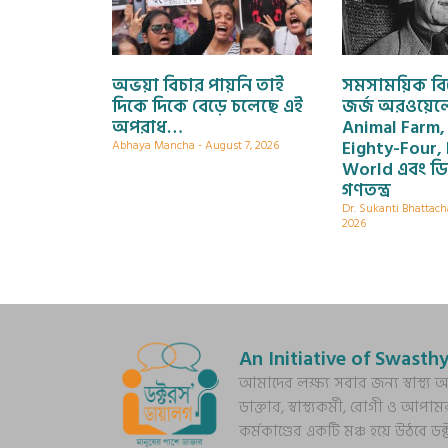
অভয়া বিচার পায়নি তাই
সমসাময়িক বিশ্
দিকে দিকে বেড়ে চলেছে এই
জর্জ অরওয়েলের
অপরাধ…
Animal Farm,
Eighty-Four,
Abhaya Mancha
August 7, 2026
World এবং ডি
গণতন্ত্র
Dr. Sukanti Bhattac
2026
An Initiative of Swasthy
আমাদের লক্ষ্য সবার জন্য স্বাস্থ
ডাক্তার, স্বাস্থ্যকর্মী, রোগী ও আপাম
কর্মকাণ্ডের একটি মঞ্চ হয়ে উঠবে ড