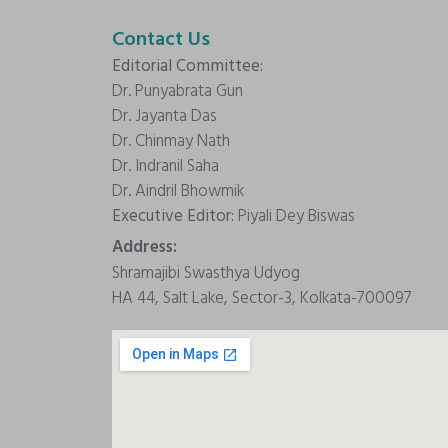
Contact Us
Editorial Committee:
Dr. Punyabrata Gun
Dr. Jayanta Das
Dr. Chinmay Nath
Dr. Indranil Saha
Dr. Aindril Bhowmik
Executive Editor:
Piyali Dey Biswas
Address:
Shramajibi Swasthya Udyog
HA 44, Salt Lake, Sector-3, Kolkata-700097