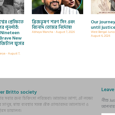
বের প্রেক্ষিতে
ব্রিজভূষণ শরণ সিং এবং
Our journey
 পুনর্পাঠ:
বিনোদ তোমর নির্দোষ!
until justic
 Nineteen
Abhaya Mancha
August 7, 2026
West Bengal Junio
August 6, 2026
 Brave New
জিটাল যুগের
harya
August 7,
Leave
er Britto society
্য আর সবার জন্য চিকিৎসা পরিষেবা। আমাদের আশা, এই লক্ষ্যে
নীচে Ju
র মানুষ, স্বাস্থ্য ব্যবস্থার সমস্ত স্টেক হোল্ডারদের আলোচনা ও
আপনার প্
ক্টরস ডায়ালগ।