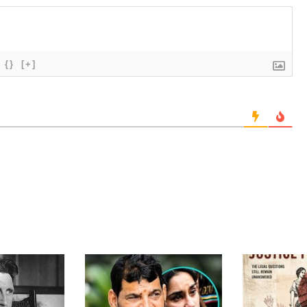
{}
[+]