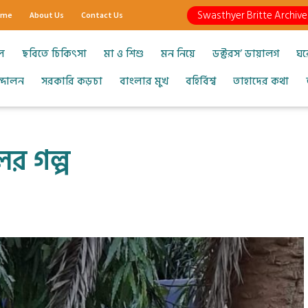
Swasthyer Britte Archive
ome
About Us
Contact Us
ল
ছবিতে চিকিৎসা
মা ও শিশু
মন নিয়ে
ডক্টরস’ ডায়ালগ
ঘর
আন্দোলন
সরকারি কড়চা
বাংলার মুখ
বহির্বিশ্ব
তাহাদের কথা
ের গল্প