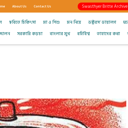
Swasthyer Britte Archive
ome
About Us
Contact Us
ল
ছবিতে চিকিৎসা
মা ও শিশু
মন নিয়ে
ডক্টরস’ ডায়ালগ
ঘর
আন্দোলন
সরকারি কড়চা
বাংলার মুখ
বহির্বিশ্ব
তাহাদের কথা