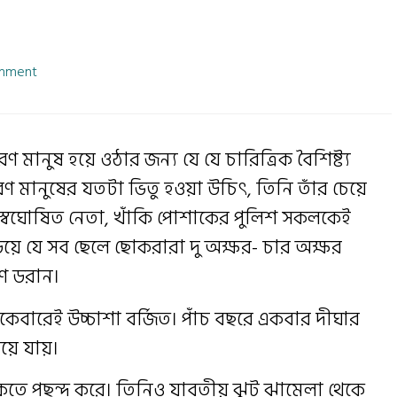
mment
মানুষ হয়ে ওঠার জন্য যে যে চারিত্রিক বৈশিষ্ট্য
ারণ মানুষের যতটা ভিতু হওয়া উচিৎ, তিনি তাঁর চেয়ে
র স্বঘোষিত নেতা, খাঁকি পোশাকের পুলিশ সকলকেই
য়ে যে সব ছেলে ছোকরারা দু অক্ষর- চার অক্ষর
ণ ডরান।
কেবারেই উচ্চাশা বর্জিত। পাঁচ বছরে একবার দীঘার
হয়ে যায়।
াকতে পছন্দ করে। তিনিও যাবতীয় ঝুট ঝামেলা থেকে