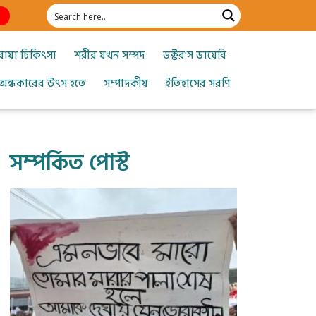
োয়া চিকিৎসা
শরীর যখন সম্পদ
ডক্টর’স ডায়েরি
অন্ধকারের উৎস হতে
সম্পাদকীয়
ইতিহাসের সরণি
সম্পর্কিত পোস্ট