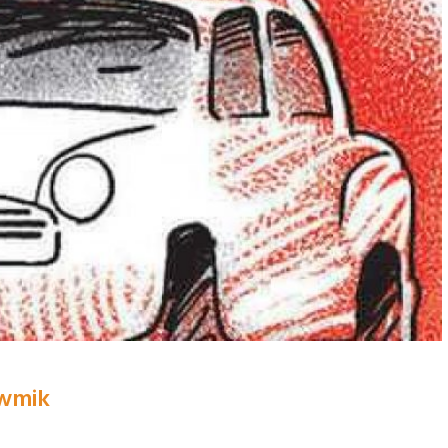
owmik