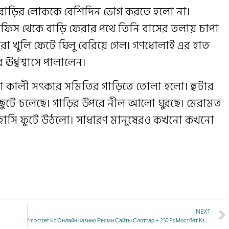
ঁর বাড়ির লোককে বেশিদিন ভোগ করতে হলো না।
ফিস থেকে বাড়ি ফেরার পথে তিনি বাসের তলায় চাপা
রা খুলি ফেটে ঘিলু বেরিয়ে গেল। গণধোলাই এর হাত
ঊর্ধ্বশ্বাসে পালালেন।
 মা কালী সৎকার সমিতির গাড়িতে তোলা হলো। হুটার
ছুটে চলেছে। গাড়ির উপরে নীল আলো ঘুরছে। মেরামত
তে হাসি ফুটে উঠলো। সাধারণ মানুষেরও কখনো কখনো
NEXT
“mostbet Kz Онлайн Казино Ресми Сайты Слоттар + 250 Fs Мостбет Кз Официальный Сай