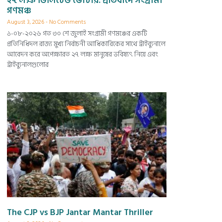
২৭ লক্ষ ডিলিটেড ভোটার: প্রতিবাদে সংগ্রামী
গণমঞ্চ
August 3, 2026
No Comments
১-০৮-২০২৬ গত ৩০ শে জুলাই সংগ্রামী গণমঞ্চের একটি
প্রতিনিধিদল রাজ্য মুখ্য নির্বাচনী আধিকারিকের সাথে ট্রাইব্যুনালে
আবেদন করে অপেক্ষারত ২৭ লক্ষ মানুষের ভবিষ্যৎ নিয়ে এবং
ট্রাইব্যুনালগুলোর
The CJP vs BJP Jantar Mantar Thriller