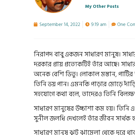
My Other Posts
September 14, 2022
9:19 am
One Co
নিরাপদ বাবু একজন সাধারণ মানুষ। সাধারণ 
দরকার প্রায় প্রত্যেকটিই তাঁর আছে। সাধ
অনেক বেশি ভিতু। লোকাল মস্তান, পার্টি
তিনি ভয় পান। এমনকি পাড়ার মোড়ে দাঁড়ি
সহযোগে কথা বলে, তাদেরও তিনি বিলক্ষ
সাধারণ মানুষের উচ্চাশা কম হয়। তিনি এ
সুনীল জলধি দেখলেই তাঁর জীবন সার্থক 
সাধারণ মানুষ ঝুট ঝামেলা থেকে দূরে থ