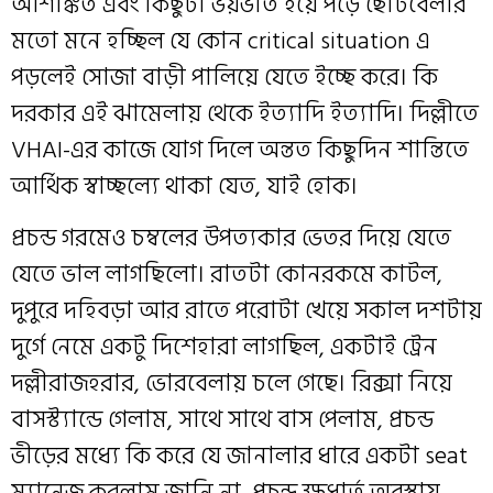
আশঙ্কিত এবং কিছুটা ভয়ভীত হয়ে পড়ে ছোটবেলার
মতো মনে হচ্ছিল যে কোন critical situation এ
পড়লেই সোজা বাড়ী পালিয়ে যেতে ইচ্ছে করে। কি
দরকার এই ঝামেলায় থেকে ইত্যাদি ইত্যাদি। দিল্লীতে
VHAI-এর কাজে যোগ দিলে অন্তত কিছুদিন শান্তিতে
আর্থিক স্বাচ্ছল্যে থাকা যেত, যাই হোক।
প্রচন্ড গরমেও চম্বলের উপত্যকার ভেতর দিয়ে যেতে
যেতে ভাল লাগছিলো। রাতটা কোনরকমে কাটল,
দুপুরে দহিবড়া আর রাতে পরোটা খেয়ে সকাল দশটায়
দুর্গে নেমে একটু দিশেহারা লাগছিল, একটাই ট্রেন
দল্লীরাজহরার, ভোরবেলায় চলে গেছে। রিক্সা নিয়ে
বাসস্ট্যান্ডে গেলাম, সাথে সাথে বাস পেলাম, প্রচন্ড
ভীড়ের মধ্যে কি করে যে জানালার ধারে একটা seat
ম্যানেজ করলাম জানি না, প্রচন্ড ক্ষুধার্ত অবস্থায়