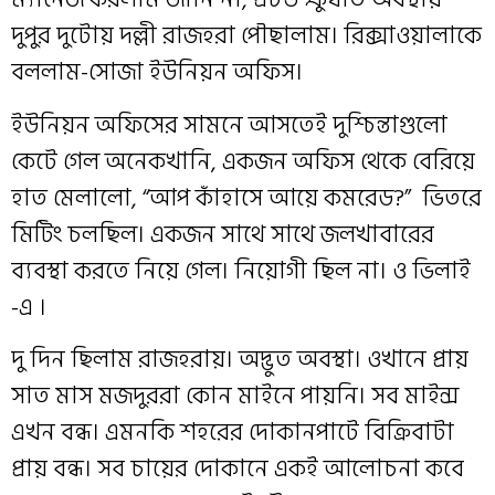
দুপুর দুটোয় দল্লী রাজহরা পৌছালাম। রিক্সাওয়ালাকে
বললাম-সোজা ইউনিয়ন অফিস।
ইউনিয়ন অফিসের সামনে আসতেই দুশ্চিন্তাগুলো
কেটে গেল অনেকখানি, একজন অফিস থেকে বেরিয়ে
হাত মেলালো, “আপ কাঁহাসে আয়ে কমরেড?” ভিতরে
মিটিং চলছিল। একজন সাথে সাথে জলখাবারের
ব্যবস্থা করতে নিয়ে গেল। নিয়োগী ছিল না। ও ভিলাই
-এ ।
দু দিন ছিলাম রাজহরায়। অদ্ভুত অবস্থা। ওখানে প্রায়
সাত মাস মজদুররা কোন মাইনে পায়নি। সব মাইন্স
এখন বন্ধ। এমনকি শহরের দোকানপাটে বিক্রিবাটা
প্রায় বন্ধ। সব চায়ের দোকানে একই আলোচনা কবে