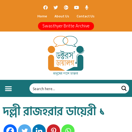
Home
About Us
Contact Us
Swasthyer Britte Archive
দল্লী রাজহরার ডায়েরী ১