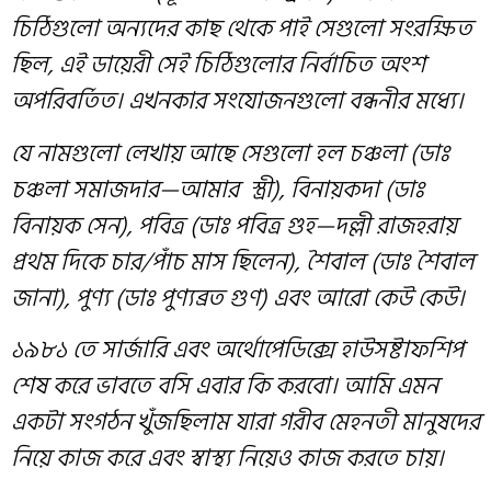
চিঠিগুলো অন্যদের কাছ থেকে পাই সেগুলো সংরক্ষিত
ছিল, এই ডায়েরী সেই চিঠিগুলোর নির্বাচিত অংশ
অপরিবর্তিত। এখনকার সং
যো
জনগুলো বন্ধনীর মধ্যে।
যে নামগুলো লে
খায়
আছে সেগুলো হল চঞ্চলা (ডাঃ
চঞ্চলা সমাজদার
—
আমার স্ত্রী), বি
না
য়কদা (ডাঃ
বি
না
য়ক সেন), পবিত্র (ডাঃ পবিত্র গুহ
—
দল্লী রাজহরায়
প্রথম দিকে চার/পাঁচ মাস ছিলেন
)
, শৈবাল (ডাঃ শৈবাল
জানা)
,
পুণ্য (ডাঃ পুণ্যব্রত গু
ণ
) এবং আরো কেউ কেউ।
১৯৮১ তে সার্জারি এবং অর্থোপেডি
ক্সে
হাউসষ্টাফ
শি
প
শেষ করে ভাবতে বসি এবার কি করবো
।
আমি
এম
ন
একটা সংগঠন খুঁজছিলাম যারা গরীব মেহনতী মানুষদের
নিয়ে কাজ করে এবং স্বাস্থ্য নিয়েও কাজ করতে চায়।