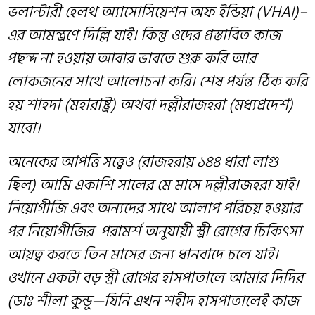
ভলান্টারী হেলথ অ্যাসোসিয়েশন অফ ইন্ডিয়া (
VHAI
)
–
এর
আমন্ত্রণে
দিল্লি যাই। কিন্তু ওদের প্রস্তাবিত কাজ
পছন্দ না হওয়ায় আবার ভাবতে শুরু করি আর
লোকজনের সাথে আলোচনা করি। শেষ পর্যন্ত ঠিক করি
হয় শাহদা (মহারাষ্ট্র) অথবা দল্লীরাজহরা (মধ্যপ্রদেশ)
যাবো।
অনেকের আপত্তি সত্ত্বেও (রাজহরায় ১৪৪
ধারা
লাগু
ছিল) আমি একাশি সালের মে মাসে দল্লীরাজহরা যাই।
নিয়োগীজি এবং অন্যদের সাথে আলাপ পরিচয় হওয়ার
পর নিয়োগীজির পরামর্শ অনুযায়ী স্ত্রী রোগের চিকিৎসা
আয়ত্ব করতে তিন মাসের জন্য ধানবাদে চলে যাই।
ওখানে একটা বড় স্ত্রী রোগের হাসপাতালে আমার দিদির
(ডাঃ শীলা কুন্ডু
—
যিনি এখন শহীদ হাসপাতালেই কাজ