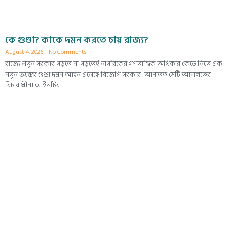
কে গুণ্ডা? কাকে দমন করতে চায় রাজ্য?
August 4, 2026
No Comments
রাজ্যে নতুন সরকার গড়তে না গড়তেই নাগরিকের গণতান্ত্রিক অধিকার কেড়ে নিতে এক
নতুন ভয়ঙ্কর গুণ্ডা দমন আইন এনেছে বিজেপি সরকার। আপাতত সেটি আদালতের
বিচারাধীন। আইনটির