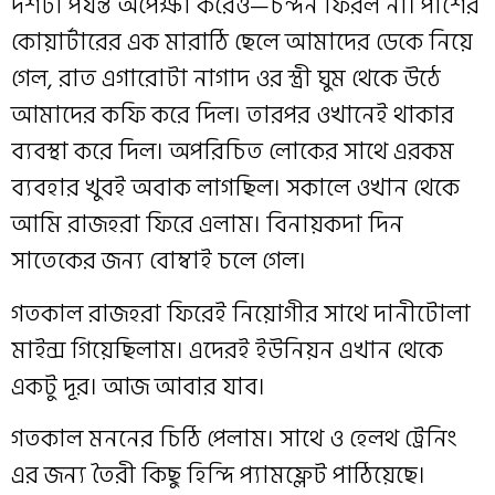
দশটা পর্যন্ত অপেক্ষা করেও—চন্দন ফিরল না। পাশের
কোয়ার্টারের এক মারাঠি ছেলে আমাদের ডেকে নিয়ে
গেল, রাত এগারোটা নাগাদ ওর স্ত্রী ঘুম থেকে উঠে
আমাদের কফি করে দিল। তারপর ওখানেই থাকার
ব্যবস্থা করে দিল। অপরিচিত লোকের সাথে এরকম
ব্যবহার খুবই অবাক লাগছিল। সকালে ওখান থেকে
আমি রাজহরা ফিরে এলাম। বিনায়কদা দিন
সাতেকের জন্য বোম্বাই চলে গেল।
গতকাল রাজহরা ফিরেই নিয়োগীর সাথে দানীটোলা
মাইন্স গিয়েছিলাম। এদেরই ইউনিয়ন এখান থেকে
একটু দূর। আজ আবার যাব।
গতকাল মননের চিঠি পেলাম। সাথে ও হেলথ ট্রেনিং
এর জন্য তৈরী কিছু হিন্দি প্যামফ্লেট পাঠিয়েছে।