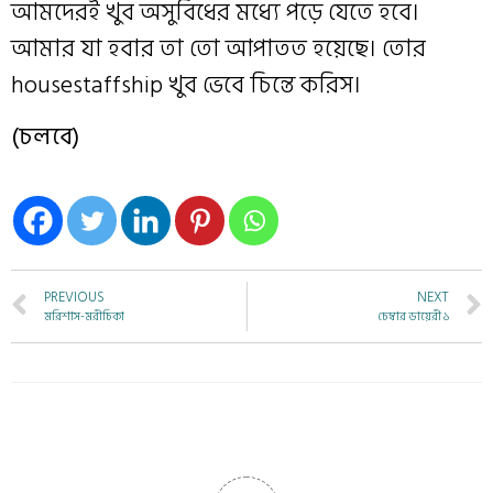
আমদেরই খুব অসুবিধের মধ্যে পড়ে যেতে হবে।
আমার যা হবার তা তো আপাতত হয়েছে। তোর
housestaffship খুব ভেবে চিন্তে করিস।
(চলবে)
PREVIOUS
NEXT
মরিশাস-মরীচিকা
চেম্বার ডায়েরী ১