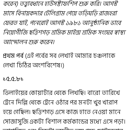
করেন) তত্ত্বাবধানে হাউসষ্টাফ
শি
প শুরু করি।
আগস্ট
মাসে
বিনা
য়কদার টেলিগ্রাম
পেয়ে
তড়িঘড়ি রাজহরা
ফেরত যাই, পনেরোই আগ
স্ট
১৯৮১ আনুষ্ঠানিক ভাবে
নিয়োগীজি ছত্তিশগড় শ্রমিক মাইন্স শ্রমিক সংঘের স্বাস্থ্য
আন্দোলন
শুরু করেন।
প্রথম পর্ব
(এই পর্বের সব লেখাই আমার চঞ্চলাকে
লেখা চিঠির অংশবিশেষ।)
১৫.৫.৮১
ভিলাইয়ের কোয়ার্টার থেকে লিখছি। বারো তারিখে
ট্রেনে দিল্লি থেকে ট্রেনে ওঠার পর মনটা খুব খারাপ
হয়ে গেছিল। ছত্তিশগড় এসে কাজ হাতে নেওয়া মানে
সোজাসুজি একটা বিশাল কর্মকান্ডের মধ্যে এসে পড়া।