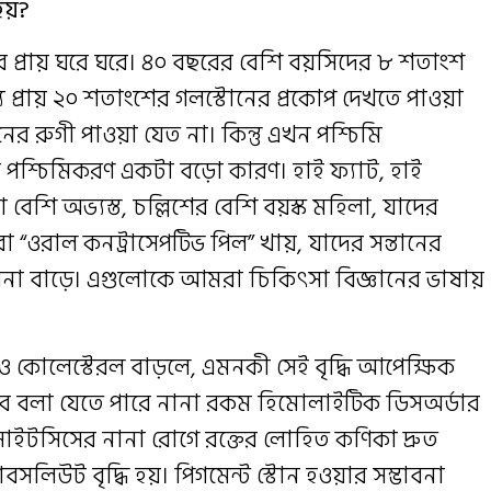
হয়?
থর প্রায় ঘরে ঘরে। ৪০ বছরের বেশি বয়সিদের ৮ শতাংশ
যে প্রায় ২০ শতাংশের গলস্টোনের প্রকোপ দেখতে পাওয়া
 রুগী পাওয়া যেত না। কিন্তু এখন পশ্চিমি
সের পশ্চিমিকরণ একটা বড়ো কারণ। হাই ফ্যাট, হাই
 বেশি অভ্যস্ত, চল্লিশের বেশি বয়স্ক মহিলা, যাদের
রা “ওরাল কনট্রাসেপটিভ পিল” খায়, যাদের সন্তানের
ভাবনা বাড়ে। এগুলোকে আমরা চিকিৎসা বিজ্ঞানের ভাষায়
ও কোলেস্টেরল বাড়লে, এমনকী সেই বৃদ্ধি আপেক্ষিক
বে বলা যেতে পারে নানা রকম হিমোলাইটিক ডিসঅর্ডার
সাইটসিসের নানা রোগে রক্তের লোহিত কণিকা দ্রুত
যাবসলিউট বৃদ্ধি হয়। পিগমেন্ট স্টোন হওয়ার সম্ভাবনা