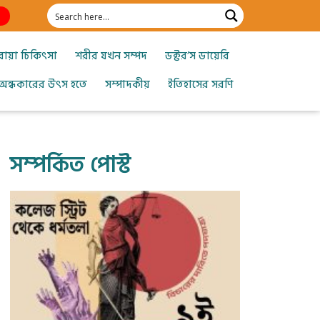
োয়া চিকিৎসা
শরীর যখন সম্পদ
ডক্টর’স ডায়েরি
অন্ধকারের উৎস হতে
সম্পাদকীয়
ইতিহাসের সরণি
সম্পর্কিত পোস্ট