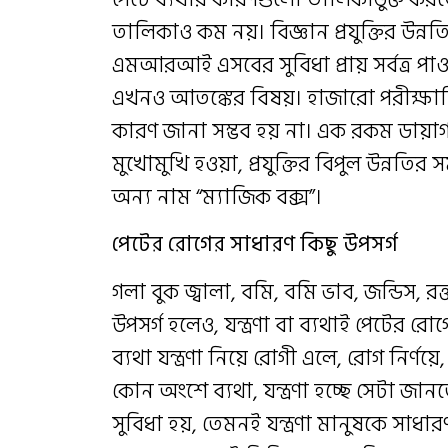
তালিকাও কম নয়। বিজ্ঞান প্রযুক্তির উন্ন
এমআরআই এসবের সুবিধা প্রায় সর্বত্র পা
এখনও আতঙ্কের বিষয়। হাজারো পরীক্ষা
কারণ জানা সম্ভব হয় না। এক রকম ডায়
মুখোমুখি হওয়া, প্রযুক্তির বিপুল উন্নতি
অন্য নাম “ম্যাজিক বক্স”।
পেটের রোগের সাধারণ কিছু উপসর্গ
গলা বুক জ্বালা, বমি, বমি ভাব, জন্ডিস, রক
উপসর্গ হলেও, যন্ত্রণা বা ব্যথাই পেটের র
ব্যথা যন্ত্রণা নিয়ে রোগী এলে, রোগ নির্
কোন অংশে ব্যথা, যন্ত্রণা হচ্ছে সেটা জ
সুবিধা হয়, তেমনই যন্ত্রণা মানুষকে সাধা