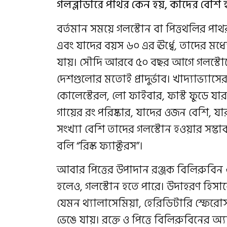
গলব্লাডারে পাথর কেন হয়, কাদের বেশি 
বর্তমান সময়ে গলস্টোন বা পিত্তথলির পা
এবং যাদের বয়স ৬০ এর ঊর্ধ্বে, তাদের মধ্
যায়। সৌদি আরবে ৫০ বছর আগে গলস্টোনের
দেশগুলোর মতোই প্রাদুর্ভাব। খাদ্যাভ্যা
কোলেস্টেরল, লো ফাইবার, ফাস্ট ফুডে যারা
গায়ের রং পরিষ্কার, যাদের ওজন বেশি, যা
সংখ্যা বেশি তাদের গলস্টোন হওয়ার সম্
বলি “রিস্ক ফ্যাক্টরস”।
আবার পিত্তের উপাদান রঞ্জক বিলিরুবিন 
হলেও, গলস্টোন হতে পারে। উদাহরণ হিসা
যেমন থ্যালাসেমিয়া, হেরিডিটারি স্ফেরো
ভেঙে যায়। রক্তে ও পিত্তে বিলিরুবিনের অ্