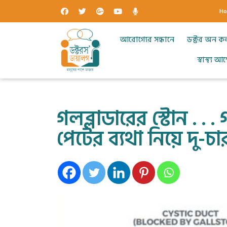
H
আরোগ্যের সন্ধানে
ডক্টর অন ক
স্বাস্থ্য 
গলব্লাডারের স্টোন . . .
পেটের ব্যথা নিয়ে দু-চ