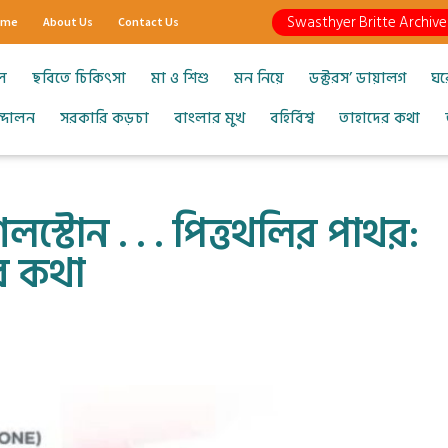
Swasthyer Britte Archive
ome
About Us
Contact Us
ল
ছবিতে চিকিৎসা
মা ও শিশু
মন নিয়ে
ডক্টরস’ ডায়ালগ
ঘর
আন্দোলন
সরকারি কড়চা
বাংলার মুখ
বহির্বিশ্ব
তাহাদের কথা
 গলস্টোন . . . পিত্তথলির পাথর:
ার কথা