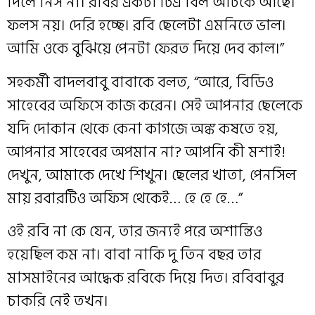
দিলে নিস না। রবির একটা টিএ বিল আটকে আছে।
ফলস নয়। দেরি হচ্ছে। রবি ছেলেটা এমনিতে ভাল।
আমি ওকে বুঝিয়ে পেনটা ফেরত দিয়ে দেব কাল।”
সহকর্মী বাদলবাবু বাবাকে বলত, “আরে, বিডিও
সাহেবের অফিসে কাজ করেন। সেই আপনার ছেলেকে
যদি দোকান থেকে কেনা কাগজে অঙ্ক কষতে হয়,
আপনার সাহেবের অপমান না? আপনি কী মশাই!
দেখুন, আমাকে দেখে শিখুন। ছেলের খাতা, পেনসিল
মায় রবারটিও অফিস থেকেই… হে হে হে…”
ওই রবি না কে যেন, তার জন্যই পরে অশান্তিও
হয়েছিল কম না। বাবা নাকি দু তিন বছর তার
মাসমাইনের আদ্ধেক রবিকে দিয়ে দিত। রবিবাবুর
চাকরি নেই তখন।