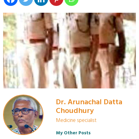
Dr. Arunachal Datta
Choudhury
Medicine specialist
My Other Posts