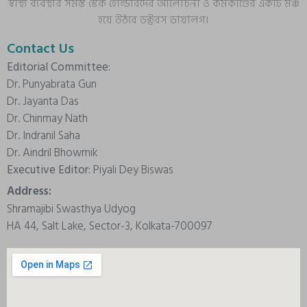
স্বাস্থ্য ব্যবস্থার সমস্ত স্টেক হোল্ডারদের আলোচনা ও কর্মকাণ্ডের একটি মঞ্চ
হয়ে উঠবে ডক্টরস ডায়ালগ।
Contact Us
Editorial Committee:
Dr. Punyabrata Gun
Dr. Jayanta Das
Dr. Chinmay Nath
Dr. Indranil Saha
Dr. Aindril Bhowmik
Executive Editor:
Piyali Dey Biswas
Address:
Shramajibi Swasthya Udyog
HA 44, Salt Lake, Sector-3, Kolkata-700097