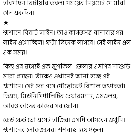
হরিসাধন রিটায়ার করল। সময়ের নিয়মেই সে মারা
গেল একদিন।
★
শ্মশানে বিরাট লাইন। তাও কাগজপত্র বানাবার পর
লাইন এগোচ্ছিল। ঘণ্টা তিনেক লাগবে। সেই লাইন এল
এক সময়।
কিন্তু এর মধ্যেই এক মুশকিল। জেলার এসপির শাশুড়ি
মারা গেছেন। তাঁকেও এখানেই আনা হচ্ছে এই
শ্মশানে। সেই দেহ এসে পৌঁছোতেই বিশাল তৎপরতা।
ডিএম, মিউনিসিপালিটির চেয়ারম্যান, এমএলএ,
আরও কাদের কাদের সব ফোন।
কেউ কেউ তো এসেই হাজির। এসপি আসবেন এখুনি।
শ্মশানের লোকজনেরা শশব্যস্ত হয়ে পড়ল।