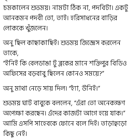
চমকালেন শুভময়। নামটা ঠিক না, পদবিটা। একটু
আনকমন পদবী তো, তাই। হরিসাধনের বাড়ির
লোককে খুঁজলেন।
অনু ছিল কাছাকাছিই। শুভময় জিজ্ঞেস করলেন
তাকে,
“ইনিই কি বেলডাঙা টু ব্লকের মানে শক্তিপুর বিডিও
অফিসের বড়বাবু ছিলেন কোনও সময়ে?”
অনু মাথা নেড়ে সায় দিল। “হ্যাঁ, উনিই।”
শুভময় ঘাট বাবুকে বললেন, “এঁরা তো অনেকক্ষণ
অপেক্ষা করছেন। এঁদের কাজটা আগে হয়ে যাক।”
আমি এসপি সাহেবকে ফোনে বলে দিই। তাড়াহুড়ো
কিছু নেই।