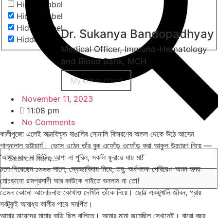
Hidden label
Hidden label
Hidden label
Dr. Sukanya Bandopadhyay
Hidden label
Medical Officer, Immuno-Hematology
and Blood Bank, MCH
My Other Posts
November 11, 2023
11:08 pm
No Comments
কালীপুজো এলেই আত্মবিস্মৃত বাঙালির সোনালি বিস্মরণের অতল থেকে উঠে আসেন
পান্নালাল ভট্টাচার্য। ভেসে ওঠেন তাঁর বুক এফোঁড় ওফোঁড় করা আকুল উচ্চারণ নিয়ে —
‘আমার সাধ না মিটিল, আশা না পুরিল, সকলি ফুরায়ে যায় মা!’
চলে গিয়েছেন ১৯৬৬ সালে, স্বেচ্ছাবিদায় নিয়ে, তবু, অর্ধশতক পেরিয়েও অমন হৃদয়
মোচড়ানো রামপ্রসাদী আর কাউকে গাইতে শুনলাম না তো!
তেমন কোনো আলোচনাও কোথাও দেখিনি তাঁকে নিয়ে। ছোট্ট একটুখানি জীবন, প্রায়
সবটুকুই আরাধ্য কালীর পায়ে সমর্পিত।
আমার মায়েদের মামার বাড়ি ছিল বালিতে। আমার মামা জন্মেছিল সেখানেই। বারো বছর