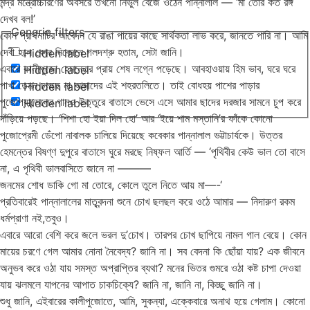
মন্দ্র মন্ত্রোচ্চারণের অবসরে তখনো নির্ভুল বেজে ওঠেন পান্নালাল — ‘মা তোর কত রঙ্গ
দেখব বল!’
Generic filters
কোন প্রার্থনাটির আবেদন যে রাঙা পায়ের কাছে সার্থকতা লাভ করে, জানতে পারি না। আমি
দেবী হলে কোন নিবেদনে গলদশ্রু হতাম, সেটা জানি।
Hidden label
এবারে কালীপুজো হেমন্তের প্রায় শেষ লগ্নে পড়েছে। আবহাওয়ায় হিম ভাব, ঘরে ঘরে
Hidden label
পাখা তেমন চলছে না আমাদের এই শহরতলিতে। তাই বোধহয় পাশের পাড়ার
Hidden label
পুজোপ্যান্ডেলের গানও উত্তুরে বাতাসে ভেসে এসে আমার ছাদের দরজার সামনে চুপ করে
Hidden label
দাঁড়িয়ে পড়ছে। ‘শিশা হো ইয়া দিল হো’ আর ‘ইয়ে শাম মস্তানি’র ফাঁকে কোনো
পুজোপ্রেমী ডেঁপো নাবালক চালিয়ে দিয়েছে কবেকার পান্নালাল ভট্টাচার্যকে। উত্তর
হেমন্তের বিষণ্ণ দুপুরে বাতাসে ঘুরে মরছে নিষ্ফল আর্তি — ‘পৃথিবীর কেউ ভাল তো বাসে
না, এ পৃথিবী ভালবাসিতে জানে না ———
জনমের শোধ ডাকি গো মা তোরে, কোলে তুলে নিতে আয় মা—-‘
প্রতিবারেই পান্নালালের মাতৃবন্দনা শুনে চোখ ছলছল করে ওঠে আমার — নিদারুণ রকম
ধর্মপ্রাণা নই,তবুও।
এবারে আরো বেশি করে জলে ভরল দু’চোখ। তারপর চোখ ছাপিয়ে নামল গাল বেয়ে। কোন
মায়ের চরণে গেল আমার নোনা নৈবেদ্য? জানি না। সব বেদনা কি ছোঁয়া যায়? এক জীবনে
অনুভব করে ওঠা যায় সমস্ত অপ্রাপ্তির ব্যথা? মনের ভিতর গুমরে ওঠা কষ্ট চাপা দেওয়া
যায় ঝলমলে যাপনের আপাত চাকচিক্যে? জানি না, জানি না, কিচ্ছু জানি না।
শুধু জানি, এইবারের কালীপুজোতে, আমি, সুকন্যা, এক্কেবারে অনাথ হয়ে গেলাম। কোনো