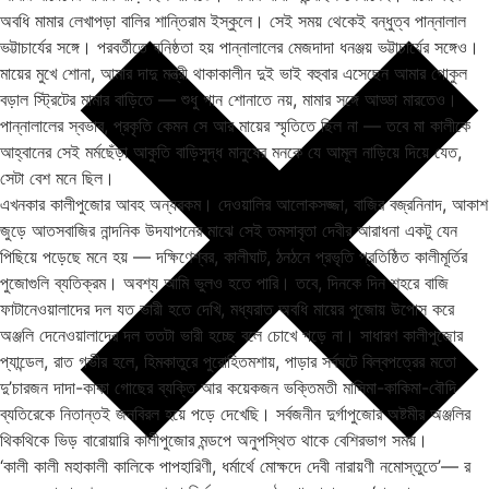
অবধি মামার লেখাপড়া বালির শান্তিরাম ইস্কুলে। সেই সময় থেকেই বন্ধুত্ব পান্নালাল
ভট্টাচার্যের সঙ্গে। পরবর্তীতে ঘনিষ্ঠতা হয় পান্নালালের মেজদাদা ধনঞ্জয় ভট্টাচার্যের সঙ্গেও।
মায়ের মুখে শোনা, আমার দাদু মন্ত্রী থাকাকালীন দুই ভাই বহুবার এসেছেন আমার গোকুল
বড়াল স্ট্রিটের মামার বাড়িতে — শুধু গান শোনাতে নয়, মামার সঙ্গে আড্ডা মারতেও।
পান্নালালের স্বভাব, প্রকৃতি কেমন সে আর মায়ের স্মৃতিতে ছিল না — তবে মা কালীকে
আহ্বানের সেই মর্মছেঁড়া আকুতি বাড়িসুদ্ধ মানুষের মনকে যে আমূল নাড়িয়ে দিয়ে যেত,
সেটা বেশ মনে ছিল।
এখনকার কালীপুজোর আবহ অন্যরকম। দেওয়ালির আলোকসজ্জা, বাজির বজ্রনিনাদ, আকাশ
জুড়ে আতসবাজির নান্দনিক উদযাপনের মাঝে সেই তমসাবৃতা দেবীর আরাধনা একটু যেন
পিছিয়ে পড়েছে মনে হয় — দক্ষিণেশ্বর, কালীঘাট, ঠনঠনে প্রভৃতি প্রতিষ্ঠিত কালীমূর্তির
পুজোগুলি ব্যতিক্রম। অবশ্য আমি ভুলও হতে পারি। তবে, দিনকে দিন শহরে বাজি
ফাটানেওয়ালাদের দল যত ভারী হতে দেখি, মধ্যরাত অবধি মায়ের পুজোয় উপোস করে
অঞ্জলি দেনেওয়ালাদের দল ততটা ভারী হচ্ছে বলে চোখে পড়ে না। সাধারণ কালীপুজোর
প্যান্ডেল, রাত গভীর হলে, হিমকাতুরে পুরোহিতমশায়, পাড়ার সর্বঘটে বিল্বপত্রের মতো
দু’চারজন দাদা-কাকা গোছের ব্যক্তি আর কয়েকজন ভক্তিমতী মাসিমা-কাকিমা-বৌদি
ব্যতিরেকে নিতান্তই জনবিরল হয়ে পড়ে দেখেছি। সর্বজনীন দুর্গাপুজোর অষ্টমীর অঞ্জলির
থিকথিকে ভিড় বারোয়ারি কালীপুজোর মন্ডপে অনুপস্থিত থাকে বেশিরভাগ সময়।
‘কালী কালী মহাকালী কালিকে পাপহারিণী, ধর্মার্থে মোক্ষদে দেবী নারায়ণী নমোস্তুতে’— র