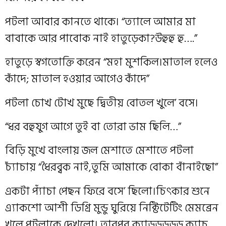
পটলা আবার কানতে থাকে। “ত‍্যালে আমার মা
বাবাকে আর পাবোক নাই হাতুড়েকা?উহুহু হু….”
হাতুড়ে স্বগতোক্তি করেন “মহা মুশকিল।মাতাল হলেও
কাঁদে; মাতাল হ‌ওয়ার আগেও কাঁদে”
পটলা চোখ টোখ মুছে দ্বিতীয় বোতল খুলে’ বসে।
“ধর বহুযুগ আগে তুই বা তোরা ভাম ছিলি…”
বিড়ি মুখে বাংলায় জল মেশাতে মেশাতে পটলা
চ‍্যাঁচায় “ধৈরব‍্বক নাই,তুমি আমাকে বোকা বাঁনাইছো”
একটা প‍্যাঁচা পেছন ফিরে বসে’ ছিলো।চিৎকার শুনে
এ্যাকশো আশী ডিগ্রি মুন্ডু ঘুরিয়ে নিক্টিটেটিং মেমব্রেন
খুলে পটলাকে দেখলো। তারপর ক‍্যাড়ড়ড়ড়ড় ক‍্যাচু