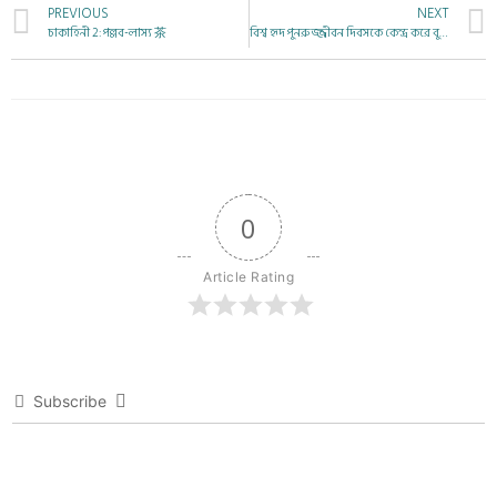
PREVIOUS
NEXT
চাকাহিনী 2: পল্লব-লাস্য 茶
বিশ্ব হৃদ পুনরুজ্জীবন দিবসকে কেন্দ্র করে বুকে চাপ দিয়ে বন্ধ হার্টকে সচল করার প্রশিক্ষণ
0
Article Rating
Subscribe