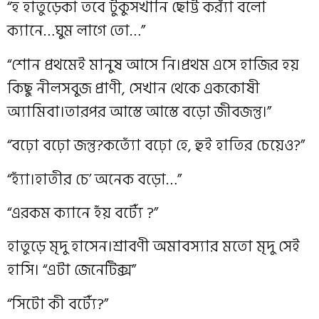
“হ হাতুড়েকা তবে টুকুসখানি ছোট্ট কর‍্যাঁ বলো
ক‍্যানে…ঘুম লাগে তো…”
“শোন প্রথমেই মানুষ আসে নি।প্রথম এসে হাজির হয়
কিছু নীলসবুজ প্রাণী, সেখান থেকে এককোষী
অ্যামিবা।তারপর আস্তে আস্তে বড়ো জীবজন্তু।”
“বঢ়ো বঢ়ো জন্তু?কত‍্যোঁ বঢ়ো হে, হুই হাতির চেয়েও?”
“হ‍্যাঁ।হাতীর চে’ অনেক বড়ো…”
“এরকম ক‍্যানে হঁয় বট‍্যেঁ ?”
হাতুড়ে মৃদু হাসেন।শ্রাবণী অমাবস্যার মতো মৃদু সেই
হাসি। “এটা জেনেটিক্স”
“সিটো কী বট‍্যেঁ?”