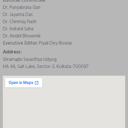
Editorial Committee:
Dr. Punyabrata Gun
Dr. Jayanta Das
Dr. Chinmay Nath
Dr. Indranil Saha
Dr. Aindril Bhowmik
Executive Editor:
Piyali Dey Biswas
Address:
Shramajibi Swasthya Udyog
HA 44, Salt Lake, Sector-3, Kolkata-700097