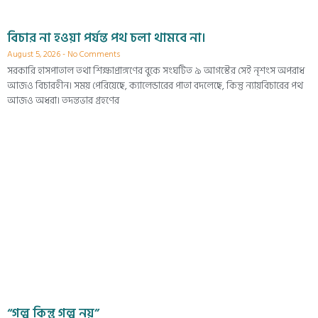
বিচার না হওয়া পর্যন্ত পথ চলা থামবে না।
August 5, 2026
No Comments
সরকারি হাসপাতাল তথা শিক্ষাপ্রাঙ্গণের বুকে সংঘটিত ৯ আগস্টের সেই নৃশংস অপরাধ
আজও বিচারহীন। সময় পেরিয়েছে, ক্যালেন্ডারের পাতা বদলেছে, কিন্তু ন্যায়বিচারের পথ
আজও অধরা। তদন্তভার গ্রহণের
“গল্প কিন্তু গল্প নয়”