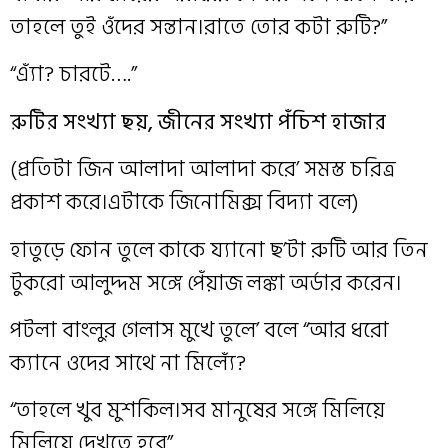
তাহলে তুই ওঁদের সন্তান।রাতে তোর কটা রুটি?”
“এ্যাঁ? চারটে….”
রুটির সংখ্যা ছয়, জীনের সংখ্যা পঁচিশ হাজার
(প্রতিটা জিন আলাদা আলাদা করে’ সমস্ত চরিত্র
প্রকাশ করে।এটাকে জিনোমিক্স বিদ‍্যা বলে)
হাতুড়ে ফোন তুলে কাকে য‍্যানো ছ’টা রুটি আর তিন
টুকরো আলুদ্দম সঙ্গে পেঁয়াজ লঙ্কা অর্ডার করেন।
পটলা বাংলুর গেলাস মুখে তুলে’ বলে “আর ধরো
ক‍্যানে ওদের সাথে না মিল‍্যেঁ?
“তাহলে খুব মুশকিল।সব মানুষের সঙ্গে মিলিয়ে
মিলিয়ে দেখতে হবে”