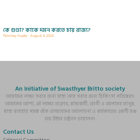
কে গুণ্ডা? কাকে দমন করতে চায় রাজ্য?
Parichay Gupta
August 4, 2026
An Initiative of Swasthyer Britto society
আমাদের লক্ষ্য সবার জন্য স্বাস্থ্য আর সবার জন্য চিকিৎসা পরিষেবা।
আমাদের আশা, এই লক্ষ্যে ডাক্তার, স্বাস্থ্যকর্মী, রোগী ও আপামর মানুষ,
স্বাস্থ্য ব্যবস্থার সমস্ত স্টেক হোল্ডারদের আলোচনা ও কর্মকাণ্ডের একটি মঞ্চ
হয়ে উঠবে ডক্টরস ডায়ালগ।
Contact Us