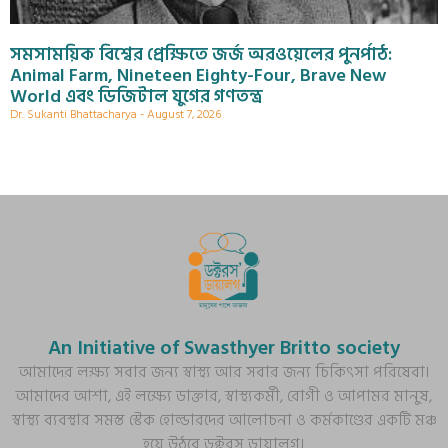
সমসাময়িক বিশ্বের প্রেক্ষিতে জর্জ অরওয়েলের পুনর্পাঠ:
Animal Farm, Nineteen Eighty-Four, Brave New
World এবং ডিজিটাল যুগের গণতন্ত্র
Dr. Sukanti Bhattacharya
August 7, 2026
An Initiative of Swasthyer Britto society
আমাদের লক্ষ্য সবার জন্য স্বাস্থ্য আর সবার জন্য চিকিৎসা পরিষেবা।
আমাদের আশা, এই লক্ষ্যে ডাক্তার, স্বাস্থ্যকর্মী, রোগী ও আপামর মানুষ,
স্বাস্থ্য ব্যবস্থার সমস্ত স্টেক হোল্ডারদের আলোচনা ও কর্মকাণ্ডের একটি মঞ্চ
হয়ে উঠবে ডক্টরস ডায়ালগ।