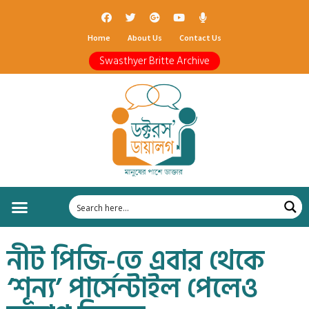
Home
About Us
Contact Us
Swasthyer Britte Archive
নীট পিজি-তে এবার থেকে
‘শূন্য’ পার্সেন্টাইল পেলেও