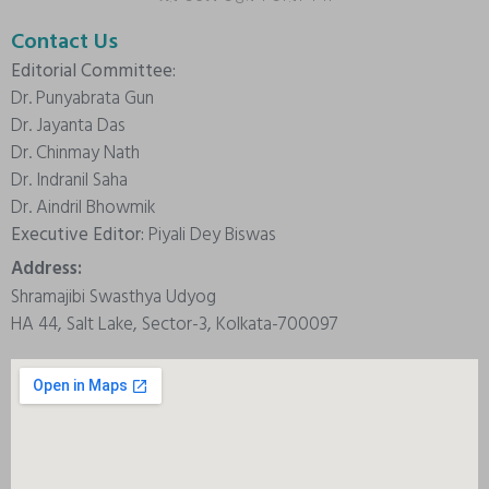
Contact Us
Editorial Committee:
Dr. Punyabrata Gun
Dr. Jayanta Das
Dr. Chinmay Nath
Dr. Indranil Saha
Dr. Aindril Bhowmik
Executive Editor:
Piyali Dey Biswas
Address:
Shramajibi Swasthya Udyog
HA 44, Salt Lake, Sector-3, Kolkata-700097