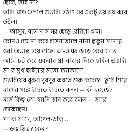
ছেলে, তাই না?
তাই। ঘাড় হেলাল শুভাই। হঠাৎ ওর একটু ভয় ভয় করে
উঠল।
— আসুন, বলে নার্স ঘর ছেড়ে বেরিয়ে গেল।
কোনও প্রশ্ন না করে হাসপাতালে নানা হুকুম মানায়
ওরা অভ্যস্ত হয়ে গেছে। তা-ও ঘর ছেড়ে বেরোনোর
আগে চট করে একবার মা-বাবার দিকে চাইল শুভাই।
মা-র মুখ ছাইয়ের মতো ফ্যাকাশে।
শুভাইয়ের বুকও দুরদুর করতে শুরু করেছে। ছুটে গিয়ে
নার্সের সঙ্গে হাঁটতে হাঁটতে বলল — কী হয়েছে?
নার্স কিছু-তো-হয়নি ভাব করে বলল — স্যার
ডেকেছেন।
স্যার! মানে, আপেল-ডাক্‌…
— ডাঃ মিত্র? কেন?