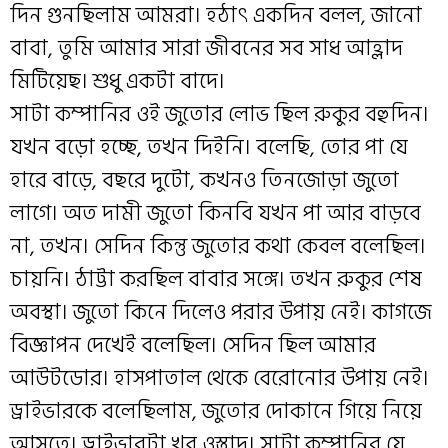
দিন গুনছিলাম আমরা। হঠাৎ একদিন বলল, জানো
বাবা, তুমি আমার সারা জীবনের সব সাধ আহ্লাদ
মিটিয়েছ। শুধু একটা বাদে।
সাটা কম্পানির ওই জুতোর লোভ ছিল রুকুর বহুদিন।
যখন বড়ো হচ্ছে, তখন দিইনি। বলেছি, তোর পা যে
হারে বাড়ে, বছরে দুটো, কখনও তিনজোড়া জুতো
লাগে। অত দামী জুতো কিনবি যখন পা আর বাড়বে
না, তখন। সেদিন কিন্তু জুতোর কথা কেবল বলেছিল।
চায়নি। ঠাট্টা করছিল বাবার সঙ্গে। তখন রুকুর শেষ
অবস্থা। জুতো কিনে দিলেও পরার উপায় নেই। কাগজে
বিজ্ঞাপন দেখেই বলেছিল। সেদিন ছিল আমার
আউটডোর। হাসপাতাল থেকে বেরোনোর উপায় নেই।
ড্রাইভারকে বলেছিলাম, জুতোর দোকানে গিয়ে নিয়ে
আসতে। ড্রাইভারটা খুব ওস্তাদ। সাটা কম্পানির যে