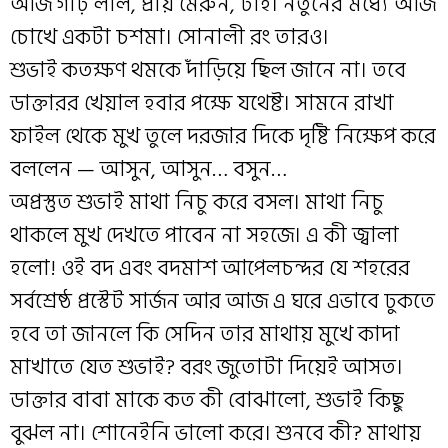
আজ গাঢ় লাল, প্রায় মেরুন, টাই। নতুনের মধ্যে আজ
চোখে একটা চশমা। সোনালী রং তারও।
শুভাই কতক্ষণ থমকে দাঁড়িয়ে ছিল জানে না। তবে
ডাক্তারর খেয়াল হবার পক্ষে যথেষ্ট। সামনে রাখা
ফাইল থেকে মুখ তুলে দরজার দিকে দৃষ্টি নিক্ষেপ করে
বললেন — আসুন, আসুন… বসুন…
অপ্রস্তুত শুভাই মাথা নিচু করে বসল। মাথা নিচু
থাকলে মুখ দেখতে পাবেন না সহজে। এ কী জ্বালা
হলো! ওই বদ এবং বদমাশ আপেলচন্দর যে শহরের
সর্বশ্রেষ্ঠ প্রস্টেট সার্জন আর আজ এ ঘরে এভাবে ঢুকতে
হবে তা জানলে কি সেদিন তার মাথায় মুখে কাদা
মাখাতে যেত শুভাই? বরং জুতোটা দিয়েই আসত।
ডাক্তার বাবা মাকে কত কী বোঝালো, শুভাই কিছু
বুঝল না। শোনেইনি ভালো করে। শুনবে কী? মাথায়