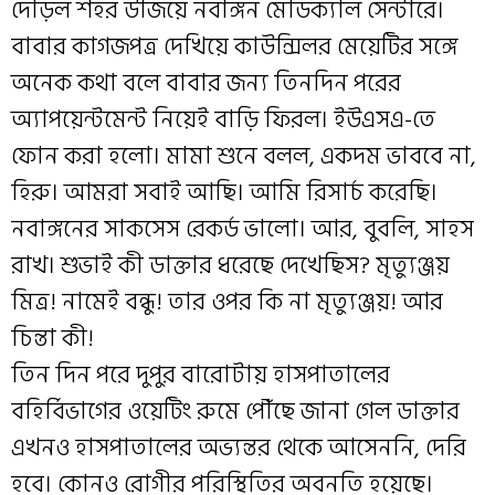
দৌড়ল শহর উজিয়ে নবাঙ্গন মেডিক্যাল সেন্টারে।
বাবার কাগজপত্র দেখিয়ে কাউন্সিলর মেয়েটির সঙ্গে
অনেক কথা বলে বাবার জন্য তিনদিন পরের
অ্যাপয়েন্টমেন্ট নিয়েই বাড়ি ফিরল। ইউএসএ-তে
ফোন করা হলো। মামা শুনে বলল, একদম ভাববে না,
হিরু। আমরা সবাই আছি। আমি রিসার্চ করেছি।
নবাঙ্গনের সাকসেস রেকর্ড ভালো। আর, বুবলি, সাহস
রাখ। শুভাই কী ডাক্তার ধরেছে দেখেছিস? মৃত্যুঞ্জয়
মিত্র! নামেই বন্ধু! তার ওপর কি না মৃত্যুঞ্জয়! আর
চিন্তা কী!
তিন দিন পরে দুপুর বারোটায় হাসপাতালের
বহির্বিভাগের ওয়েটিং রুমে পৌঁছে জানা গেল ডাক্তার
এখনও হাসপাতালের অভ্যন্তর থেকে আসেননি, দেরি
হবে। কোনও রোগীর পরিস্থিতির অবনতি হয়েছে।