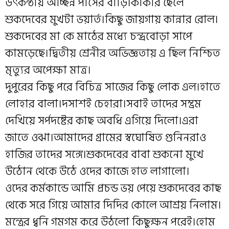
উৎকন্ঠায় আচ্ছন্ন পাসের বাড়ি।কাকার ছেলে
শুকদেবের মুখটা ভয়ার্ত।কিছু জায়গায় কান্নার রোল।
শুকদেবের মা কে মাঠের মধ্যে চন্দ্রবোড়া সাপে
কামড়েছে।দ্বিতীয় শ্রেনীর অভিজ্ঞতায় এ ছিল নিশ্চিত
মৃত্যুর অপেক্ষা মাত্র।
দুপুরের কিছু পরে বিচিত্র সাজের কিছু লোক এল।হাতে
লোহার বালা।দসাশই চেহারা।সবাই তাদের সম্ভ্রম
দেখিয়ে সর্পদষ্টের কাছ অবধি এগিয়ে দিলো।এরা
জাতে ওঝা।আমাদের গ্রামের স্বঘোষিত গুনিনরাও
হাজির তাদের সঙ্গে।শুকদেবের বাবা শুকনো মুখে
উঠোন থেকে উঠে ওদের কাজে হাত লাগালো।
ওদের কর্মকান্ডে আমি প্রচন্ড ভয় পেয়ে শুকদেবের কাছ
থেকে সরে গিয়ে আমার দিদির কোলে আশ্রয় নিলাম।
মন্ত্রের ধ্বনি গমগম করে উঠলো কিছুক্ষন পরেই।হোম