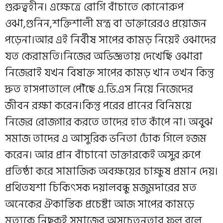
গুরুত্বহীন। এক্ষেত্রে রোগি বাঁচাতে কোনোরুপ
ওঝা,গুনিন,শক্তিশালী মন্ত্র বা ডাক্তারেরও প্রয়োজন
পড়েনা।আর এই নির্বীষ সাপের কামড় নিয়েই ওঝাদের
যত কেরামতি।নিজের অভিজ্ঞতায় দেখেছি ওঝারা
নিজেরাই যখন বিষাক্ত সাপের কামড় খান তখন কিন্তু
দ্রুত হাসপাতালে পৌঁছে এ.ভি.এস নিয়ে নিজেদের
জীবন রক্ষা করেন।কিন্তু পরের প্রানের বিনিময়ে
নিজের রোজগার করতে তাদের হাত কাঁপে না। অবুঝ
সমাজ তাদের এ আসুরিক ভনিতা ঢোঁক গিলে হজম
করেন। আর প্রান বাঁচানো ডাক্তারকেই অসুর রুপে
প্রতিষ্ঠা করে সামাজিক অবক্ষয়ের চাক্ষুষ প্রমান দেয়।
প্রথিতযশা চিকিৎসক দয়ালবন্ধু মজুমদারের মত
অনেকের ঐকান্তিক প্রচেষ্টা আজ সাপের কামড়ে
মৃত্যুকে নিছকই সমাজের অসচেতনতার ফল বলে