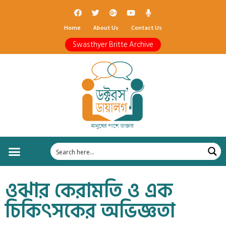
Home
About Us
Contact Us
Swasthyer Britte Archive
ওঝার কেরামতি ও এক
চিকিৎসকের অভিজ্ঞতা