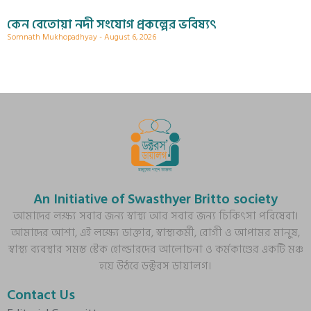
কেন বেতোয়া নদী সংযোগ প্রকল্পের ভবিষ্যৎ
Somnath Mukhopadhyay
August 6, 2026
An Initiative of Swasthyer Britto society
আমাদের লক্ষ্য সবার জন্য স্বাস্থ্য আর সবার জন্য চিকিৎসা পরিষেবা।
আমাদের আশা, এই লক্ষ্যে ডাক্তার, স্বাস্থ্যকর্মী, রোগী ও আপামর মানুষ,
স্বাস্থ্য ব্যবস্থার সমস্ত স্টেক হোল্ডারদের আলোচনা ও কর্মকাণ্ডের একটি মঞ্চ
হয়ে উঠবে ডক্টরস ডায়ালগ।
Contact Us