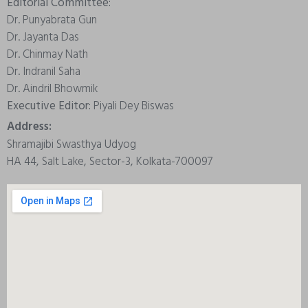
Editorial Committee:
Dr. Punyabrata Gun
Dr. Jayanta Das
Dr. Chinmay Nath
Dr. Indranil Saha
Dr. Aindril Bhowmik
Executive Editor:
Piyali Dey Biswas
Address:
Shramajibi Swasthya Udyog
HA 44, Salt Lake, Sector-3, Kolkata-700097