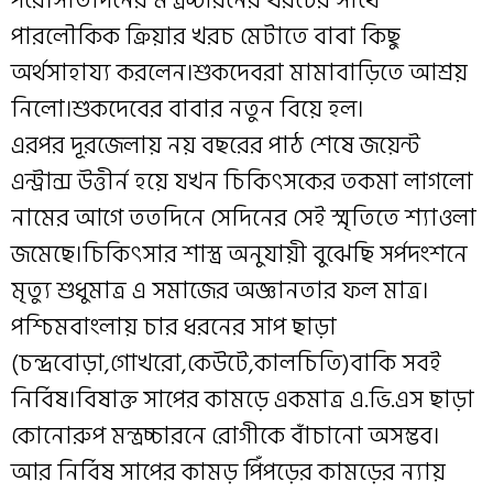
পরে।সাতদিনের মন্ত্রচ্চারনের খরচের সাথে
পারলৌকিক ক্রিয়ার খরচ মেটাতে বাবা কিছু
অর্থসাহায্য করলেন।শুকদেবরা মামাবাড়িতে আশ্রয়
নিলো।শুকদেবের বাবার নতুন বিয়ে হল।
এরপর দূরজেলায় নয় বছরের পাঠ শেষে জয়েন্ট
এন্ট্রান্স উত্তীর্ন হয়ে যখন চিকিৎসকের তকমা লাগলো
নামের আগে ততদিনে সেদিনের সেই স্মৃতিতে শ্যাওলা
জমেছে।চিকিৎসার শাস্ত্র অনুযায়ী বুঝেছি সর্পদংশনে
মৃত্যু শুধুমাত্র এ সমাজের অজ্ঞানতার ফল মাত্র।
পশ্চিমবাংলায় চার ধরনের সাপ ছাড়া
(চন্দ্রবোড়া,গোখরো,কেউটে,কালচিতি)বাকি সবই
নির্বিষ।বিষাক্ত সাপের কামড়ে একমাত্র এ.ভি.এস ছাড়া
কোনোরুপ মন্ত্রচ্চারনে রোগীকে বাঁচানো অসম্ভব।
আর নির্বিষ সাপের কামড় পিঁপড়ের কামড়ের ন্যায়