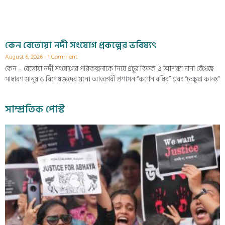
কেন বেতোয়া নদী সংযোগ প্রকল্পের ভবিষ্যৎ
August 6, 2026
1 Comment
কেন – বেতোয়া নদী সংযোগের পরিকল্পনাকে নিয়ে প্রচুর বিতর্ক ও আশঙ্কা দানা বেঁধেছে
সাধারণ মানুষ ও বিশেষজ্ঞদের মনে। আত্মগর্বী প্রশাসন “কর্ণেন বধির” এবং “চক্ষুষা কানঃ”
সাম্প্রতিক পোস্ট