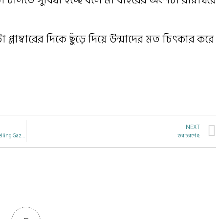
া প্লাম্বারের দিকে ছুঁড়ে দিয়ে উন্মাদের মত চিৎকার করে
NEXT
Travel Accounts and Indian Medicine and Surgery through Travelling Gaze –18th Century
তব চরণে ৫