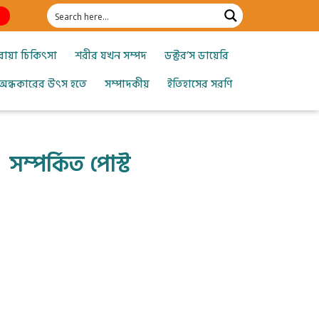
োয়া চিকিৎসা
শরীর যখন সম্পদ
ডক্টর’স ডায়েরি
অন্ধকারের উৎস হতে
সম্পাদকীয়
ইতিহাসের সরণি
সম্পর্কিত পোস্ট