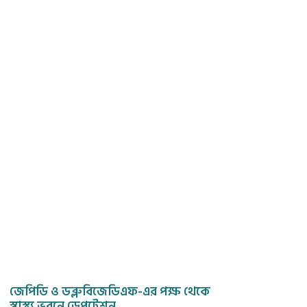
জেপিডি ও ডব্লুবিজেডিএফ-এর পক্ষ থেকে
স্বাস্থ্য ভবনে ডেপুটেশন