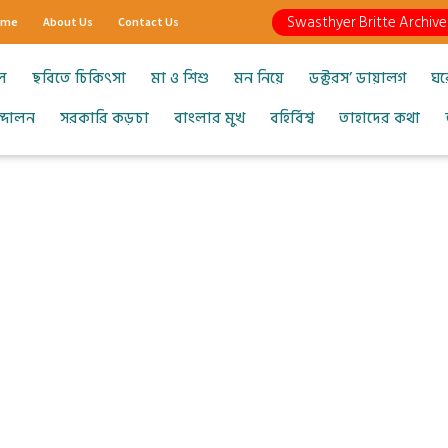
Swasthyer Britte Archive
ome
About Us
Contact Us
ল
ছবিতে চিকিৎসা
মা ও শিশু
মন নিয়ে
ডক্টরস’ ডায়ালগ
ঘর
আন্দোলন
সরকারি কড়চা
বাংলার মুখ
বহির্বিশ্ব
তাহাদের কথা