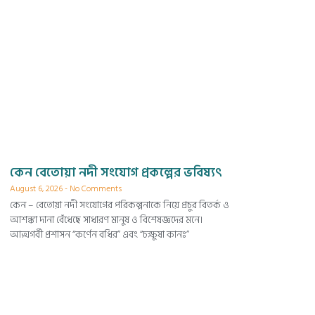
কেন বেতোয়া নদী সংযোগ প্রকল্পের ভবিষ্যৎ
August 6, 2026
No Comments
কেন – বেতোয়া নদী সংযোগের পরিকল্পনাকে নিয়ে প্রচুর বিতর্ক ও
আশঙ্কা দানা বেঁধেছে সাধারণ মানুষ ও বিশেষজ্ঞদের মনে।
আত্মগর্বী প্রশাসন “কর্ণেন বধির” এবং “চক্ষুষা কানঃ”