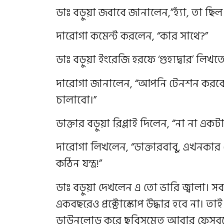
ডাঃ বড়ুয়া জবাবে জানালেন,”হ্যাঁ, তা ছিল
দারোগা কমেন্ট করলেন, “কার সাথে?”
ডাঃ বড়ুয়া ইংরেজি হরফে ‘গুহ্যদ্বার’ ল
দারোগা জানালেন, “আপনি টেনশন করবেন 
চালাবো।”
ডাক্তার বড়ুয়া রিপ্লাই দিলেন, “না না এক
দারোগা লিখলেন, “ডাক্তারবাবু, এখনকার ছ
কঠিন যন্ত্র!”
ডাঃ বড়ুয়া দেখলেন এ তো ভারি জ্বালা। 
একবছরেও প্রক্টোস্কোপ উদ্ধার হবে না। তা
ডাউনলোড করে ছবিসমেত আবার ফেসবুক