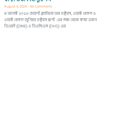
August 6, 2026
No Comments
৪ আগস্ট ২০২৬ জয়েন্ট প্ল্যাটফর্ম অব ডক্টরস, ওয়েস্ট বেঙ্গল ও
ওয়েস্ট বেঙ্গল জুনিয়র ডক্টরস ফ্রন্ট -এর পক্ষ থেকে স্বাস্থ্য ভবনে
ডিএমই (DME) ও ডিএইচএস (DHS)-এর