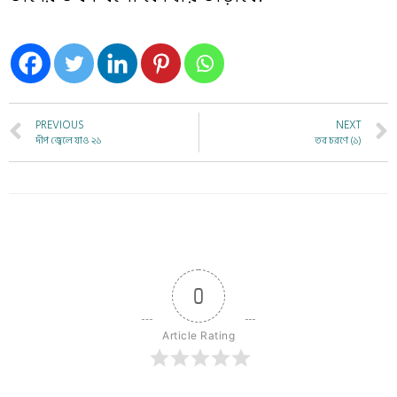
PREVIOUS
NEXT
দীপ জ্বেলে যাও ২১
তব চরণে (১)
0
Article Rating