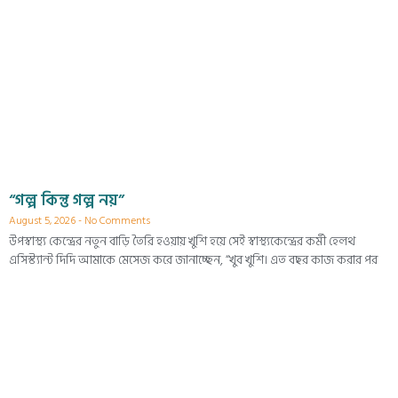
“গল্প কিন্তু গল্প নয়”
August 5, 2026
No Comments
উপস্বাস্থ্য কেন্দ্রের নতুন বাড়ি তৈরি হওয়ায় খুশি হয়ে সেই স্বাস্থ্যকেন্দ্রের কর্মী হেলথ
এসিস্ট্যান্ট দিদি আমাকে মেসেজ করে জানাচ্ছেন, “খুব খুশি। এত বছর কাজ করার পর