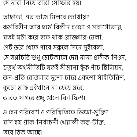
সে দাবী নিয়ে তারা সোচ্চার হয়।
তাছাড়া, এত কাজ মিলবে কোথায়?
কর্মবিহীন আর ধর্মে বিলীন হওয়া এ মরাসোঁতায়,
যতই ঘটা করে হতে থাক রোজগার-মেলা,
পেট ভরে খেতে পাবে সক্কলে দিনে দুইবেলা,
সে স্বপ্নচিঠি শুধু ভোটকালে দেয় নানা প্রতীক-পিওন,
চতুর্থ অর্থনীতিটি যতই সীমানা ছুঁক পাঁচ ট্রিলিয়ন,
জন-প্রতি রোজগার দুশো চারে একশো সাঁইতিরিশ,
কুচো মাছ এইখানে না খেয়ে মরে,
ভারত সাগরে শুধু খেলে বিগ ফিশ।
এ হেন পরিবেশ ও পরিস্থিতিতে ভিক্ষা-মুক্তি?
যদি হয় প্রাক-নির্বাচনী খেয়ালী কল্প-উক্তি,
তবে ঠিক আছে।