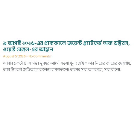
৯ আগস্ট ২০২৬-এর প্রাককালে জয়েন্ট প্ল্যাটফর্ম অফ ডক্টরস,
ওয়েস্ট বেঙ্গল-এর আহ্বান
August 5, 2026
No Comments
আবার একটা ৯ আগস্ট। দু বছর আগে অভয়া খুন হয়েছিল তার নিজের কাজের জায়গায়,
আর জি কর মেডিক্যাল কলেজ হাসপাতালে। তারপর সারা কলকাতা, সারা বাংলা,