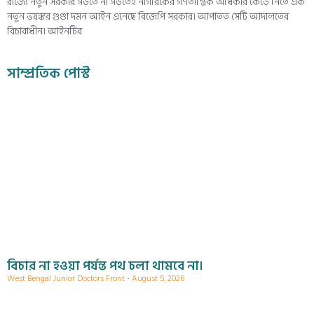
রাজ্যে নতুন সরকার গড়তে না গড়তেই নাগরিকের গণতান্ত্রিক অধিকার কেড়ে নিতে এক
নতুন ভয়ঙ্কর গুণ্ডা দমন আইন এনেছে বিজেপি সরকার। আপাতত সেটি আদালতের
বিচারাধীন। আইনটির
সাম্প্রতিক পোস্ট
বিচার না হওয়া পর্যন্ত পথ চলা থামবে না।
West Bengal Junior Doctors Front
August 5, 2026