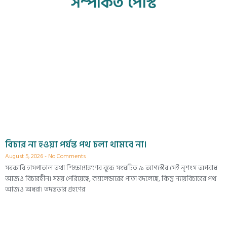
সম্পর্কিত পোস্ট
বিচার না হওয়া পর্যন্ত পথ চলা থামবে না।
August 5, 2026
No Comments
সরকারি হাসপাতাল তথা শিক্ষাপ্রাঙ্গণের বুকে সংঘটিত ৯ আগস্টের সেই নৃশংস অপরাধ
আজও বিচারহীন। সময় পেরিয়েছে, ক্যালেন্ডারের পাতা বদলেছে, কিন্তু ন্যায়বিচারের পথ
আজও অধরা। তদন্তভার গ্রহণের