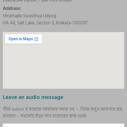
Address:
Shramajibi Swasthya Udyog
HA 44, Salt Lake, Sector-3, Kolkata-700097
Leave an audio message
নীচে Justori র মাধ্যমে আমাদের সদস্য হন – নিজে বলুন আপনার প্রশ্ন,
মতামত – সরাসরি উত্তর পান ডাক্তারের কাছ থেকে