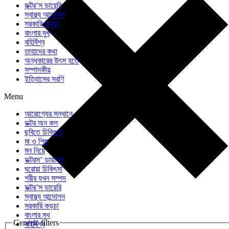
ডক্টর’স ডায়েরি
স্বাস্থ্য আন্দোলন
সরকারি কড়চা
বাংলার মুখ
বহির্বিশ্ব
তাহাদের কথা
অন্ধকারের উৎস হতে
সম্পাদকীয়
ইতিহাসের সরণি
Menu
আরোগ্যের সন্ধানে
ডক্টর অন কল
ছবিতে চিকিৎসা
মা ও শিশু
মন নিয়ে
ডক্টরস’ ডায়ালগ
ঘরোয়া চিকিৎসা
শরীর যখন সম্পদ
ডক্টর’স ডায়েরি
স্বাস্থ্য আন্দোলন
সরকারি কড়চা
বাংলার মুখ
Generic filters
বহির্বিশ্ব