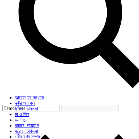
আরোগ্যের সন্ধানে
ডক্টর অন কল
ছবিতে চিকিৎসা
মা ও শিশু
মন নিয়ে
ডক্টরস’ ডায়ালগ
ঘরোয়া চিকিৎসা
শরীর যখন সম্পদ