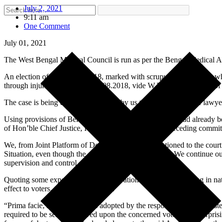
July 2, 2021
9:11 am
One Comment
July 01, 2021
The West Bengal Medical Council is run as per the Bengal Medical 
An election of WBMC in 2018, marked with scrupulous intentions which 
through injunction given on 16.08.2018, vide W.P. No. 13684 (W) of 2
The case is being constantly pursued by us through our team of lawyers
Using provisions of Bengal Medical Act, 1914 – which had already be
of Hon’ble Chief Justice, Kolkata High Court – the preceding committe
We, from Joint Platform of Doctors, WB, have mentioned to the court 
Situation, even though the case was listed for hearing. We continue ou
supervision and control of the Court.
Quoting some experts from the observations which are damning in natu
effect to voters, the Court observes:
“Prima facie, such practice, as adopted by the respondent no. 4, vitiat
required to be sent and served upon the concerned voters. It is surpris