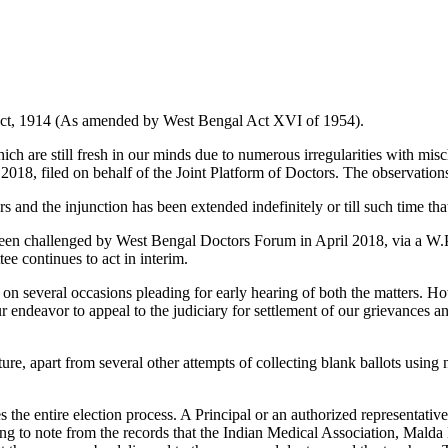
Act, 1914 (As amended by West Bengal Act XVI of 1954).
are still fresh in our minds due to numerous irregularities with misch
018, filed on behalf of the Joint Platform of Doctors. The observations
 and the injunction has been extended indefinitely or till such time that
en challenged by West Bengal Doctors Forum in April 2018, via a W.P.
e continues to act in interim.
on several occasions pleading for early hearing of both the matters. H
r endeavor to appeal to the judiciary for settlement of our grievances 
re, apart from several other attempts of collecting blank ballots using
es the entire election process. A Principal or an authorized representati
ing to note from the records that the Indian Medical Association, Malda B