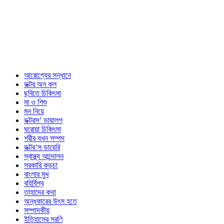
আরোগ্যের সন্ধানে
ডক্টর অন কল
ছবিতে চিকিৎসা
মা ও শিশু
মন নিয়ে
ডক্টরস’ ডায়ালগ
ঘরোয়া চিকিৎসা
শরীর যখন সম্পদ
ডক্টর’স ডায়েরি
স্বাস্থ্য আন্দোলন
সরকারি কড়চা
বাংলার মুখ
বহির্বিশ্ব
তাহাদের কথা
অন্ধকারের উৎস হতে
সম্পাদকীয়
ইতিহাসের সরণি