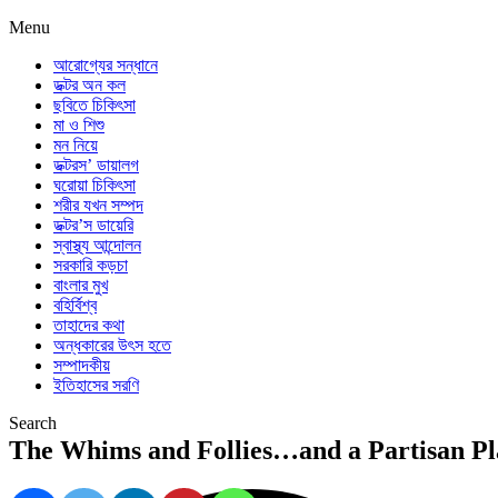
Menu
আরোগ্যের সন্ধানে
ডক্টর অন কল
ছবিতে চিকিৎসা
মা ও শিশু
মন নিয়ে
ডক্টরস’ ডায়ালগ
ঘরোয়া চিকিৎসা
শরীর যখন সম্পদ
ডক্টর’স ডায়েরি
স্বাস্থ্য আন্দোলন
সরকারি কড়চা
বাংলার মুখ
বহির্বিশ্ব
তাহাদের কথা
অন্ধকারের উৎস হতে
সম্পাদকীয়
ইতিহাসের সরণি
Search
The Whims and Follies…and a Partisan P