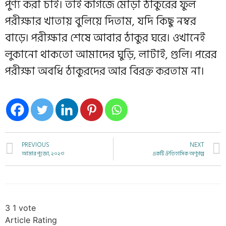
পুণ্য করা চাই। তাই কাগজে মোড়া ঠাকুরের ফুল
পরীক্ষার খাতায় বুলিয়ে দিতাম, যদি কিছু নম্বর
বাড়ে। পরীক্ষার শেষে আবার ঠাকুর ঘরে। ওখানেই
লুকানো থাকতো আমাদের ঘুড়ি, লাটাই, গুলি। পরের
পরীক্ষা অবধি ঠাকুরদের আর বিরক্ত করতাম না।
PREVIOUS
NEXT
আমার পুজো, ২০২৩
একটি ঐতিহাসিক অণুগল্প
3
1
vote
Article Rating