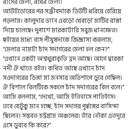
রাসের মেলা, রথের মেলা।
আউটডোরের পর সঞ্জীবদাকে ডিউটি ধরিয়ে বেরিয়ে
পড়লাম। কালুদার ভ্যান এবড়ো খেবড়ো মাটির রাস্তা
দিয়ে চলেছে। দুপাশে মারকাটারি সবুজ ধানক্ষেত।
ছইয়ের মধ্যে বসে পীযূষদাকে জিজ্ঞাসা করলাম,
“মেলার নামটা চাঁদ সদাগরের মেলা হল কেন?”
“এখানে একটা অশ্বখুরাকৃতি হ্রদ আছে। আগে দ্বারকা
নদী ঐ খাতে বইত। কথিত আছে এখানে চাঁদ
সওদাগরের ডিঙ্গা মা মনসার অভিশাপে ডুবে গেছিল।
ঐ বিশাল বিলটিকে সকলে চাঁদ সদাগরের বিল বলে।”
আমি বললাম, “দেখো, আমি ইতিহাসে পাতিহাঁস।
তবে যেটুকু মনে হচ্ছে, চাঁদ সদাগর পূর্ব্বঙ্গের বাসিন্দা
ছিলেন। সম্ভবত চট্টগ্রাম অঞ্চলের। তাঁর নৌকা এতদূরে
এসে ডুববে কি করে?”