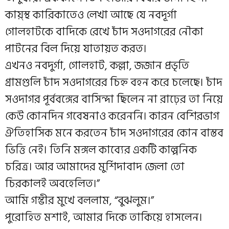
কায়্স্থ কারিকাতেও লেখা আছে যে নবদূর্গা
গোলহাটকে বাদিকে রেখে চাঁদ সওদাগরের নৌকা
পাটনের বিল দিয়ে যাতায়ত করত।
এখনও নবদুর্গা, গোলহাট, কল্লা, জজান প্রভৃতি
গ্রামগুলি চাঁদ সওদাগরের চিহ্ন বহন করে চলেছে। চাঁদ
সওদাগর পূর্ববঙ্গের বাসিন্দা ছিলেন না রাঢ়ের তা নিয়ে
কেউ কোনদিন গবেষনাও করেননি। কারন বেশিরভাগ
ঐতিহাসিক মনে করতেন চাঁদ সওদাগরের কোন বাস্তব
ভিত্তি নেই। তিনি মঙ্গল কাব্যের একটি কাল্পনিক
চরিত্র। আর আমাদের মুর্শিদাবাদ জেলা তো
চিরকালই অবহেলিত।”
আমি গম্ভীর মুখে বললাম, “বুঝলুম।”
পুরোহিত মশাই, আমার দিকে তাকিয়ে হাসলেন।