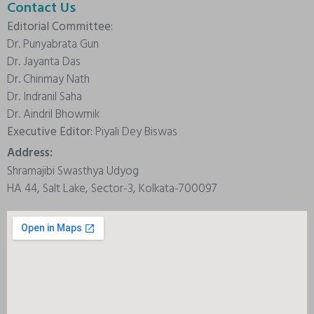
Contact Us
Editorial Committee:
Dr. Punyabrata Gun
Dr. Jayanta Das
Dr. Chinmay Nath
Dr. Indranil Saha
Dr. Aindril Bhowmik
Executive Editor:
Piyali Dey Biswas
Address:
Shramajibi Swasthya Udyog
HA 44, Salt Lake, Sector-3, Kolkata-700097