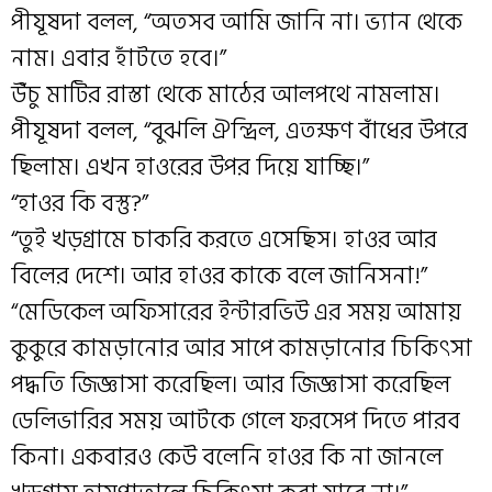
পীযূষদা বলল, “অতসব আমি জানি না। ভ্যান থেকে
নাম। এবার হাঁটতে হবে।”
উঁচু মাটির রাস্তা থেকে মাঠের আলপথে নামলাম।
পীযূষদা বলল, “বুঝলি ঐন্দ্রিল, এতক্ষণ বাঁধের উপরে
ছিলাম। এখন হাওরের উপর দিয়ে যাচ্ছি।”
“হাওর কি বস্তু?”
“তুই খড়গ্রামে চাকরি করতে এসেছিস। হাওর আর
বিলের দেশে। আর হাওর কাকে বলে জানিসনা!”
“মেডিকেল অফিসারের ইন্টারভিউ এর সময় আমায়
কুকুরে কামড়ানোর আর সাপে কামড়ানোর চিকিৎসা
পদ্ধতি জিজ্ঞাসা করেছিল। আর জিজ্ঞাসা করেছিল
ডেলিভারির সময় আটকে গেলে ফরসেপ দিতে পারব
কিনা। একবারও কেউ বলেনি হাওর কি না জানলে