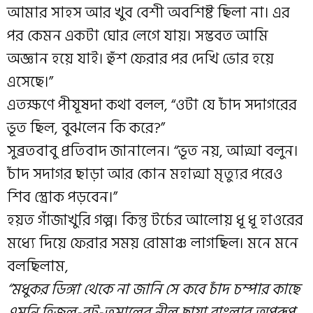
আমার সাহস আর খুব বেশী অবশিষ্ট ছিলা না। এর
পর কেমন একটা ঘোর লেগে যায়। সম্ভবত আমি
অজ্ঞান হয়ে যাই। হুঁশ ফেরার পর দেখি ভোর হয়ে
এসেছে।”
এতক্ষণে পীযূষদা কথা বলল, “ওটা যে চাঁদ সদাগরের
ভূত ছিল, বুঝলেন কি করে?”
সুব্রতবাবু প্রতিবাদ জানালেন। “ভূত নয়, আত্মা বলুন।
চাঁদ সদাগর ছাড়া আর কোন মহাত্মা মৃত্যুর পরেও
শিব স্ত্রোক পড়বেন।”
হয়ত গাঁজাখুরি গল্প। কিন্তু টর্চের আলোয় ধূ ধূ হাওরের
মধ্যে দিয়ে ফেরার সময় রোমাঞ্চ লাগছিল। মনে মনে
বলছিলাম,
“মধুকর ডিঙ্গা থেকে না জানি সে কবে চাঁদ চম্পার কাছে
এমনি হিজল-বট-তমালের নীল ছায়া বাংলার অপরূপ