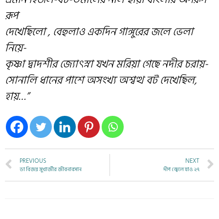
রূপ
দেখেছিলো , বেহুলাও একদিন গাঙ্গুরের জলে ভেলা
নিয়ে-
কৃষ্ণা দ্বাদশীর জ্যোৎস্না যখন মরিয়া গেছে নদীর চরায়-
সোনালি ধানের পাশে অসংখ্য অশ্বত্থ বট দেখেছিল,
হায়…”
PREVIOUS
NEXT
ডা বিজয় মুখার্জীর জীবনাবসান
দীপ জ্বেলে যাও ২৭