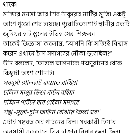
থাকে।
মন্দিরে মনসা আর শিব ঠাকুরের মাটির মূর্তি। একটু
আগে পুজো শেষ হয়েছে। পুরোহিতমশাই স্থানীয় একটি
জুনিয়র হাই স্কুলের ইতিহাসের শিক্ষক।
তাকেই জিজ্ঞাসা করলাম, “আপনি কি সত্যিই বিশ্বাস
করেন এখানে চাঁদ সদাগরের নৌকা ডুবেছিল?”
উনি বললেন, “তাহলে আপনাকে পদ্মপুরানের থেকে
কিছুটা অংশ শোনাই।
‘নবদুর্গা গোলহাট বামেতে রাখিয়া
চলিল সাধুর ডিঙা পাটন বহিয়া
দক্ষিন পাটনে যবে গেইলা সদাগর
শঙ্খ -মুক্তা-চুনি আইনা বোঝায় কৈলা ঘর।’
এটাই সম্ভবত সেই পাটনের বিল। সরকারী হিসাব
অনুযায়ী এককালে তিন হাজার বিঘার জলা ছিল।