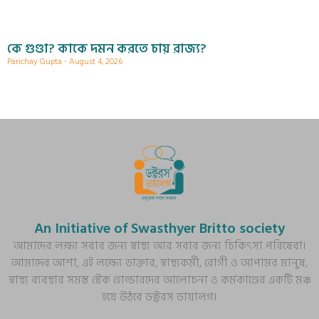
কে গুণ্ডা? কাকে দমন করতে চায় রাজ্য?
Parichay Gupta
August 4, 2026
An Initiative of Swasthyer Britto society
আমাদের লক্ষ্য সবার জন্য স্বাস্থ্য আর সবার জন্য চিকিৎসা পরিষেবা।
আমাদের আশা, এই লক্ষ্যে ডাক্তার, স্বাস্থ্যকর্মী, রোগী ও আপামর মানুষ,
স্বাস্থ্য ব্যবস্থার সমস্ত স্টেক হোল্ডারদের আলোচনা ও কর্মকাণ্ডের একটি মঞ্চ
হয়ে উঠবে ডক্টরস ডায়ালগ।