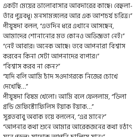
একটা মেয়ের ভালোবাসার আবদারের কাছে। বেহুলা-
তাঁর পুত্রবধূ। মনসামঙ্গলের আর এক আশচর্য চরিত্র।”
পীযূষদা বলল, “এতদিন ধরে এখানে আসছেন,
আমাদের শোনানোর মত কোনও অভিজ্ঞতা নেই।”
“নেই আবার। অনেক আছে। তবে আপনারা বিশ্বাস
করবেন কিনা সেটা আপনাদের ব্যপার।”
“বিশ্বাস করব না কেন?”
“যদি বলি আমি চাঁদ সওদাগরকে নিজের চোখে
দেখেছি…”
পীযূষদা বিষম খেলো। আমি বলে ফেললাম, “ডিলা
গ্রন্ডি মেফিস্টোফিলিস ইয়াক ইয়াক…”
সুব্রতবাবু অবাক হয়ে বললেন, “এর মানে?”
“আপনার কথা শুনে আমার আরেকজনের কথা হঠাৎ