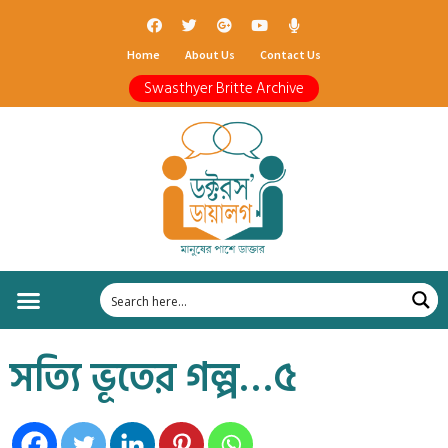
Home
About Us
Contact Us
Swasthyer Britte Archive
সত্যি ভূতের গল্প…৫