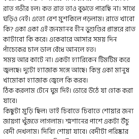
রাত গভীর হল। কত রাত তাও বুঝতে পারছি না। সাথে
ঘড়িও নেই। এতো বেশ মুশকিলে পড়লাম। রাতে খাবো
কি? একা একা এই জনমানব হীন ভুশুণ্ডির প্রান্তরে রাত
কাটাবো কি করে। একেবারে আসার সময় দিন
পাঁচেকের চাল ডাল বেঁধে আনলে হত।
সময় আর কাটে না। একটা হ্যারিকেন টিমটিম করে
জ্বলছে। দুটো হ্যাজাক সঙ্গে আছে। কিন্তু একা মানুষ
খামোকা হ্যাজাক জ্বেলে কি করব।
ঠিক করলাম টেনে ঘুম দিই। ভোরে উঠে যা হোক করা
যাবে।
কিছুটা মুড়ি ছিল। তাই চিবাতে চিবাতে শোয়ার জন্য
জায়গা খুঁজতে লাগলাম। শ্মশানের পাশে একটা উঁচু
বেদী দেখলাম। দিব্যি শোয়া যাবে। বেদীটা পরিষ্কার