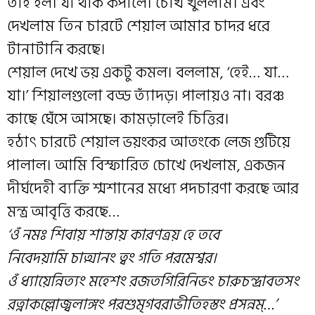
তাই হল। যা থাক কপালে। চোখ খুললাম। এবং
দেখলাম তিন চারটে শেয়াল আমার চাদর ধরে
টানাটানি করছে।
শেয়াল দেখে ভয় একটু কমল। বললাম, ‘হেই… যা…
যা।’ শিয়ালগুলো বড্ড ত্যাঁদড়। পালায়ও না। বরঞ্চ
কাছে ঘেঁসে আসছে। কামড়ালেই চিত্তির।
হঠাৎ চারটে শেয়াল ভয়ংকর আতংকে লেজ গুটিয়ে
পালাল। আমি বিস্ফারিত চোখে দেখলাম, একজন
দীর্ঘদেহী ব্যক্তি শ্মশানের মধ্যে পদচারণা করছে আর
মন্ত্র আবৃত্তি করছে…
‘ওঁ নমঃ শিবায় শান্তায় কারণত্রয় হে তবে
নিবেদয়ামি চাত্মানং ত্বং গতি পরমেশ্বর।
ওঁ ধ্যায়েন্নিত্যং মহেশং রজতগিরিনিভং চারুচন্দ্রাবতসং
রত্নাকল্লোজ্বলাঙ্গং পরশুমৃগবরাভীতিহস্তং প্রসন্নম্…’