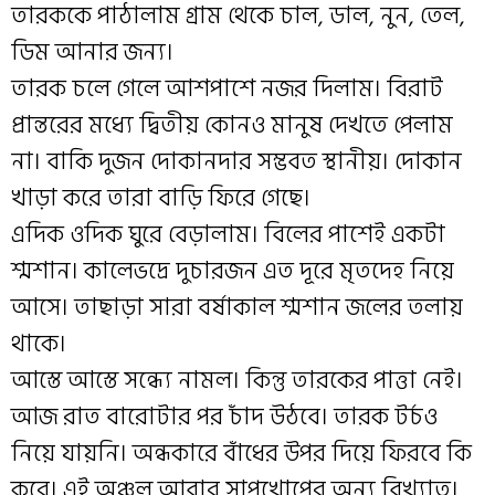
তারককে পাঠালাম গ্রাম থেকে চাল, ডাল, নুন, তেল,
ডিম আনার জন্য।
তারক চলে গেলে আশপাশে নজর দিলাম। বিরাট
প্রান্তরের মধ্যে দ্বিতীয় কোনও মানুষ দেখতে পেলাম
না। বাকি দুজন দোকানদার সম্ভবত স্থানীয়। দোকান
খাড়া করে তারা বাড়ি ফিরে গেছে।
এদিক ওদিক ঘুরে বেড়ালাম। বিলের পাশেই একটা
শ্মশান। কালেভদ্রে দুচারজন এত দূরে মৃতদেহ নিয়ে
আসে। তাছাড়া সারা বর্ষাকাল শ্মশান জলের তলায়
থাকে।
আস্তে আস্তে সন্ধ্যে নামল। কিন্তু তারকের পাত্তা নেই।
আজ রাত বারোটার পর চাঁদ উঠবে। তারক টর্চও
নিয়ে যায়নি। অন্ধকারে বাঁধের উপর দিয়ে ফিরবে কি
করে। এই অঞ্চল আবার সাপখোপের অন্য বিখ্যাত।