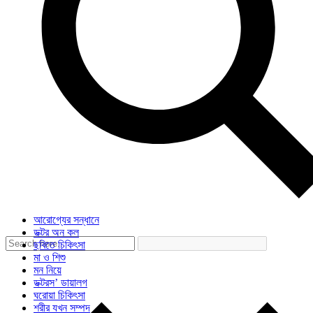
আরোগ্যের সন্ধানে
ডক্টর অন কল
ছবিতে চিকিৎসা
মা ও শিশু
মন নিয়ে
ডক্টরস’ ডায়ালগ
ঘরোয়া চিকিৎসা
শরীর যখন সম্পদ