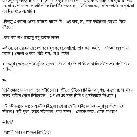
রামতনু বাবু একটু হাসলেন। হ্যাঁ না কিছুই বললেন না। তাঁর গলায় ঝোলানো ক্যমেরা আর
ঝোলা ব্যাগ দেখে লোকটি তাঁকে রিপোর্টার ভেবেছে। তিনি বললেন, আমি তোমাদের গ্রামটা
একটু দেখতে এসেছি।
-কিন্তু এখনতো ওদের কাউকে পাবেন নি। ওর বাবা, মা, দাদা বর্ধমানের কোথায় গিয়ে
রইছে।
-কার বাবা মা? রামতনু বাবু অবাক হলেন।
-ঐ যে, যে মেয়েডারে রেপ করে খুন করে ফেলালো, তার কথা কইছি। বাড়িটা বন্ধ পড়ি
আছে। সোজা ও করে হেঁটে যান, দেখা পাবেন।
রামতনুবাবু অত্যন্ত আনন্দিত হলেন। এতো গ্রামে পা দিতে না দিতেই গল্পের প্লট এসে
হাজির।
৩.
তিনি মোরামের রাস্তা ধরে হাটছিলেন। হাঁটতে হাঁটতে চারিদিকের দৃশ্য, গাছপালা, পাখি সব
মনের গভীরে গেঁথে নিচ্ছিলেন। গল্প লেখার সময় তিনি শুধু সত্যিটাই লিখবেন।
ভট ভট করতে করতে একটা সাইলেন্সর খোলা মোটর সাইকেল রামতনুবাবুর পাশে এসে
দাঁড়াল। দুটি যুবক মোটর সাইকেল থেকে নামল। একজন বলল- কোন কাগজ?
-মানে?
-আপনি কোন কাগজের রিপোর্টার?