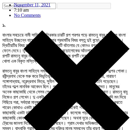
November 11, 2021
7:10 am
No Comments
১.
বাংলার সবচেয়ে নামী সাহিত্য পত্রিকার চারটি গল্প পরপর পড়ে রামতনু বাবুর মনে হল বাংলা
সাহিত্য উচ্ছন্নে যাচ্ছে। চারটি গল্পের প্রথমটির বিষয় বস্তু দুই বুড়ো- বুড়ির পরকীয়া।
দ্বিতীয়টির বিষয় বস্তু সমকাম। সেই গল্পটি বটতলার যে কোনও রগরগে গল্পকে পেছনে
ফেলে দেবে। তৃতীয় গল্পটি এক আধপাগলা বড়োলোকের আঁতলামো পরিপূর্ণ আত্মচরিত। সে
গল্পটি রামতনু বাবুর মাথার উপর দিয়ে গেছে। শেষ গল্পটি ফেসবুকের মিথ্যে প্রোফাইল
খোলা এক বিকৃত মস্তিষ্ক ব্যক্তিকে নিয়ে।
রামতনু বাবুর বাংলা সাহিত্য সম্বন্ধে অগাধ জ্ঞান। বিশেষ করে তিনি ছোটো গল্পের পোকা।
রবীন্দ্রনাথ থেকে শুরু করে বিভূতিভূষণ বন্দ্যোপাধ্যায়, মানিক বন্দ্যোপাধ্যায়, নারায়ণ
গঙ্গোপাধ্যায়, নরেন্দ্রনাথ মিত্র, সুনীল গঙ্গোপাধ্যায় সকলের লেখাই তিনি পড়েছেন।
তাঁদের গল্পে মানবিক আবেদন ছিল। গ্রাম গঞ্জের বাস্তব চিত্র উঠে আসত। মানুষের
অনেক কাছাকাছি থেকে সেসব লেখায় সাধারণ মানুষের সুখ দুঃখের কথা থাকত। রামতনু বাবু
নিজেও গল্প লেখেন। দু একটা পত্র পত্রিকায় সেই গল্প ছাপাও হয়। তিনি দরদি মন দিয়ে
পিছিয়ে পরা, সর্বহারা মানুষদের কথা তাঁর লেখায় তুলে আনার চেষ্টা করেন। কিন্তু বুঝতে
পারেন কোথাও একটা ফাঁক থেকে যাচ্ছে। জন্ম থেকেই শহরের মানুষ তিনি। বাড়ির
কাছাকাছি একটা হাই স্কুলের ইংরাজির শিক্ষক। কলেজে পড়ার সময় দু- একবার কলকাতার
কাছাকাছি কোনও গ্রামে পিকনিক করতে গেছেন। অথবা দূরে কোথাও যাওয়ার সময়
ট্রেনের জানলা দিয়ে গ্রামের দৃশ্য দেখেছেন। গ্রাম দেখার অভিজ্ঞতা বলতে এটুকুই
সম্বল। বাদবাকি গ্রাম অথবা গ্রামের দরিদ্র মানুষ সম্বন্ধে তাঁর ধারণা সবই বই পড়ে।