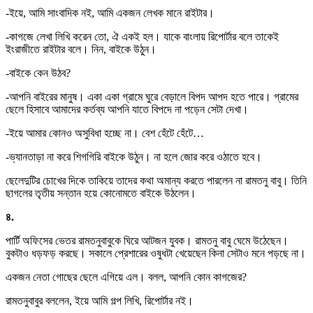
-ইয়ে, আমি সাংবাদিক নই, আমি একজন লেখক মানে রাইটার।
-কাগজে লেখা লিখি করেন তো, ঐ একই হল। যাকে বাংলায় রিপোর্টার বলে তাকেই
ইংরাজীতে রাইটার বলে। নিন, বাইকে উঠুন।
-বাইকে কেন উঠব?
-আপনি বাইরের মানুষ। একা একা গ্রামে ঘুরে বেড়ালে বিপদ আপদ হতে পারে। গ্রামের
ছেলে হিসাবে আমাদের কর্তব্য আপনি যাতে বিপদে না পড়েন সেটা দেখা।
-ইয়ে আমার কোনও অসুবিধা হচ্ছে না। বেশ হেঁটে হেঁটে…
-ভ্যানতাড়া না করে শিগগিরি বাইকে উঠুন। না হলে জোর করে ওঠাতে হবে।
ছেলেদুটির চোখের দিকে তাকিয়ে তাদের কথা অমান্য করতে পারলেন না রামতনু বাবু। তিনি
ছাগলের তৃতীয় সন্তান হয়ে কোনোমতে বাইকে উঠলেন।
৪.
পার্টি অফিসের ভেতর রামতনুবাবুকে ঘিরে আটজন যুবক। রামতনু বাবু ঘেমে উঠেছেন।
বুকটাও ধড়ফড় করছে। সকালে প্রেশারের ওষুধটা খেয়েছেন কিনা সেটাও মনে পড়ছে না।
একজন নেতা গোছের ছেলে এগিয়ে এল। বলল, আপনি কোন কাগজের?
রামতনুবাবুর বললেন, ইয়ে আমি গল্প লিখি, রিপোর্টার নই।