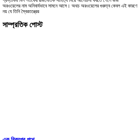
প্রস্তাবনা বিশ শতকের রাজনৈতিক সাহিত্য নিয়ে আলোচনা করতে গেলে জর্জ
অরওয়েলের নাম অনিবার্যভাবে সামনে আসে। অথচ অরওয়েলের গুরুত্ব কেবল এই কারণে
নয় যে তিনি স্বৈরতন্ত্রের
সাম্প্রতিক পোস্ট
এক বিকল্পের পথে….