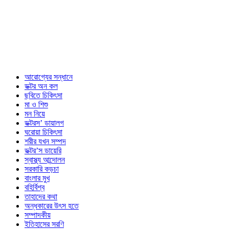
আরোগ্যের সন্ধানে
ডক্টর অন কল
ছবিতে চিকিৎসা
মা ও শিশু
মন নিয়ে
ডক্টরস’ ডায়ালগ
ঘরোয়া চিকিৎসা
শরীর যখন সম্পদ
ডক্টর’স ডায়েরি
স্বাস্থ্য আন্দোলন
সরকারি কড়চা
বাংলার মুখ
বহির্বিশ্ব
তাহাদের কথা
অন্ধকারের উৎস হতে
সম্পাদকীয়
ইতিহাসের সরণি