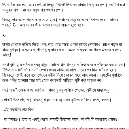
তিনি ঠিক করলেন, আর কেউ না লিখুন, তিনিই লিখবেন সাধারণ মানুষের গল্প। খেটে খাওয়া
মানুষের গল্প। বাংলার সবুজ গ্রামগুলির গল্প।
কিন্তু তার আগে গ্রামকে জানতে হবে। গ্রামের মানুষের সাথে মিশতে হবে। তাদের
প্রাচুর্য হীন, অনাড়ম্বর জীবনযাত্রার সাথে একাত্ম হতে হবে।
২.
বাসটা যেখানে নামিয়ে দিয়ে গেল, তার ধারে কাছে একটা চায়ের দোকানও চোখে পড়ল না
রামতনুবাবুর। রাস্তার দু পাশে ধু ধু ধান ক্ষেত। এমন সত্যিকারের গ্রাম এখনও বাংলায়
আছে!
মনটা খুশি হয়ে উঠল রামতনু বাবুর। ভালো গল্প উপন্যাস লিখতে হলে পরিশ্রম করতে হয়।
”তিতাস একটি নদীর নাম” লেখার জন্য মাঝিদের সাথে দিনের পর দিন কাটাতে হয়।
বিবেকানন্দ সেই কবে বলে গেছেন ফাঁকি দিয়ে কোনও মহৎ কাজ হয়না। ফ্ল্যাটের খুপরিতে
বসে এসির হাওয়ায় আর যাই হোক কালজয়ী সাহিত্য সৃষ্টি করা সম্ভব নয়।
মাঠে একটি লোক কাজ করছিল। রামতনু বাবু এগিয়ে গেলেন, এই যে দাদা শুনুন।
লোকটি উঠে দাঁড়াল। রামতনু বাবুর দিকে সন্দেহের দৃষ্টিতে তাকিয়ে বলল, বলেন।
-এই গ্রামটার নাম কি?
-কাপাসগঞ্জ। তারপর একটু থেমে লোকটি জিজ্ঞাসা করল, আপনি কি কাগজের লোক?