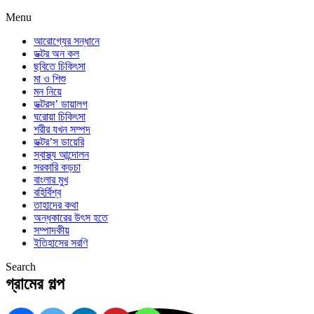
Menu
আরোগ্যের সন্ধানে
ডক্টর অন কল
ছবিতে চিকিৎসা
মা ও শিশু
মন নিয়ে
ডক্টরস’ ডায়ালগ
ঘরোয়া চিকিৎসা
শরীর যখন সম্পদ
ডক্টর’স ডায়েরি
স্বাস্থ্য আন্দোলন
সরকারি কড়চা
বাংলার মুখ
বহির্বিশ্ব
তাহাদের কথা
অন্ধকারের উৎস হতে
সম্পাদকীয়
ইতিহাসের সরণি
Search
গ্রামের গল্প