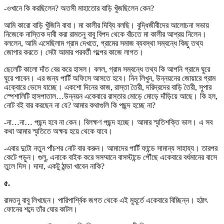
-ওখানে কি করছিলেন? অতসী মাহাতোর বাড়ি খুঁজছিলেন কেন?
আমি কারো বাড়ি খুঁজিনি বাবা। মা কালীর দিব্যি বলছি। বুদ্ধিজীবীদের আলোচনা সভায়
নিজেকে নাস্তিক দাবী করা রামতনু বাবু বিপদ থেকে বাঁচতে মা কালীর আশ্রয় নিলেন।
বললেন, আমি এসেছিলাম গ্রাম দেখতে, গ্রামের সমাজ ব্যবস্থা সম্বন্ধে কিছু তথ্য
জোগার করতে। সেটা আমার পরবর্তী গল্পের কাজে লাগত।
ছেলেটি কালো দাঁত বের করে হাসল। বলল, গ্রাম সম্বন্ধে তথ্য কি আপনি গ্রামে ঘুরে
ঘুরে পাবেন। এর জন্য পার্টি অফিসে আসতে হবে। নিন লিখুন, উন্নয়নের জোয়ারে গ্রাম
একে্বারে ভেসে যাচ্ছে। একশো দিনের কাজ, রাস্তা তৈরী, দরিদ্রদের বাড়ি তৈরী, সুপার
স্পেশালিটি হাসপাতাল…উন্নয়ন একেবারে রাস্তার মোড়ে মোড়ে দাঁড়িয়ে আছে। কি হল,
নোট বই বার করছেন না যে? আমার কথাগুলি কি পছন্দ হচ্ছে না?
-না…না… পছন্দ হবে না কেন। বিলক্ষণ পছন্দ হচ্ছে। আমার স্মৃতিশক্তি ভাল। এ সব
কথা আমার স্মৃতিতে অক্ষয় হয়ে থেকে যাবে।
-এবার দুটো নতুন পাঁচশর নোট বার করুন। আমাদের পার্টি ফান্ডে সামান্য সাহায্য। তারপর
কেটে পড়ুন। গুলু, এনাকে বাইক করে সসম্মানে বাসস্টান্ডে পৌঁছে একেবারে বর্ধমানের বাসে
তুলে দিস। দাদা, একটু ঠান্ডা খাবেন নাকি?
৫.
রামতনু বাবু লিখছেন। পারিপার্শ্বিক জগত থেকে এই মুহূর্তে একেবারে বিচ্ছিন্ন। হঠাৎ
ফোনের শব্দে তাঁর ঘোর কাটল।