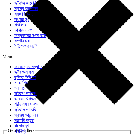
ডক্টর’স ডায়েরি
স্বাস্থ্য আন্দোলন
সরকারি কড়চা
বাংলার মুখ
বহির্বিশ্ব
তাহাদের কথা
অন্ধকারের উৎস হতে
সম্পাদকীয়
ইতিহাসের সরণি
Menu
আরোগ্যের সন্ধানে
ডক্টর অন কল
ছবিতে চিকিৎসা
মা ও শিশু
মন নিয়ে
ডক্টরস’ ডায়ালগ
ঘরোয়া চিকিৎসা
শরীর যখন সম্পদ
ডক্টর’স ডায়েরি
স্বাস্থ্য আন্দোলন
সরকারি কড়চা
বাংলার মুখ
Generic filters
বহির্বিশ্ব