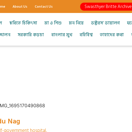
Swasthyer Britte Archive
ome
About Us
Contact Us
ল
ছবিতে চিকিৎসা
মা ও শিশু
মন নিয়ে
ডক্টরস’ ডায়ালগ
ঘর
আন্দোলন
সরকারি কড়চা
বাংলার মুখ
বহির্বিশ্ব
তাহাদের কথা
du Nag
elf-government hospital.