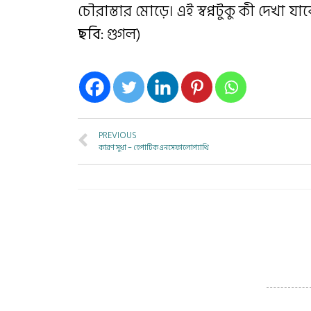
চৌরাস্তার মোড়ে। এই স্বপ্নটুকু কী দেখা যা
ছবি
: গুগল)
PREVIOUS
কারণ সুধা – হেপাটিক এনসেফালোপ্যাথি