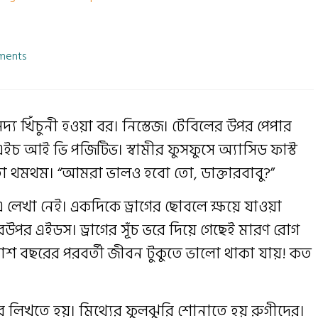
ments
ে সদ্য খিঁচুনী হওয়া বর। নিস্তেজ। টেবিলের উপর পেপার
এইচ আই ভি পজিটিভ। স্বামীর ফুসফুসে অ্যাসিড ফাস্ট
তা থমথম। “আমরা ভালও হবো তো, ডাক্তারবাবু?”
লেখা নেই। একদিকে ড্রাগের ছোবলে ক্ষয়ে যাওয়া
পর এইডস। ড্রাগের সূঁচ ভরে দিয়ে গেছেই মারণ রোগ
াতাশ বছরের পরবর্তী জীবন টুকুতে ভালো থাকা যায়! কত
লিখতে হয়। মিথ্যের ফুলঝুরি শোনাতে হয় রুগীদের।