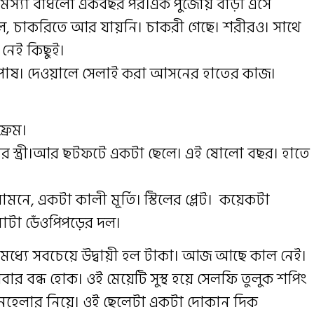
সমস্যা বাঁধলো একবছর পর।এক পুজোয় বাড়ী এসে
এল, চাকরিতে আর যায়নি। চাকরী গেছে। শরীরও। সাথে
 নেই কিছুই।
্তপোষ। দেওয়ালে সেলাই করা আসনের হাতের কাজ।
রেম।
 স্ত্রী।আর ছটফটে একটা ছেলে। এই ষোলো বছর। হাতে
মনে, একটা কালী মূর্তি। স্টিলের প্লেট। কয়েকটা
োটা ডেঁওপিপড়ের দল।
র মধ্যে সবচেয়ে উদ্বায়ী হল টাকা। আজ আছে কাল নেই।
ার বন্ধ হোক। ওই মেয়েটি সুস্থ হয়ে সেলফি তুলুক শপিং
 ইনহেলার নিয়ে। ওই ছেলেটা একটা দোকান দিক