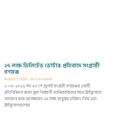
২৭ লক্ষ ডিলিটেড ভোটার: প্রতিবাদে সংগ্রামী
গণমঞ্চ
August 3, 2026
No Comments
১-০৮-২০২৬ গত ৩০ শে জুলাই সংগ্রামী গণমঞ্চের একটি
প্রতিনিধিদল রাজ্য মুখ্য নির্বাচনী আধিকারিকের সাথে ট্রাইব্যুনালে
আবেদন করে অপেক্ষারত ২৭ লক্ষ মানুষের ভবিষ্যৎ নিয়ে এবং
ট্রাইব্যুনালগুলোর