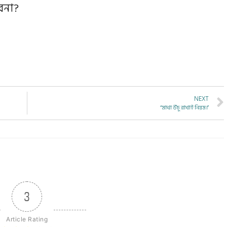
বেনা?
NEXT
“মাথা উঁচু রাখাই নিয়ম।”
3
Article Rating