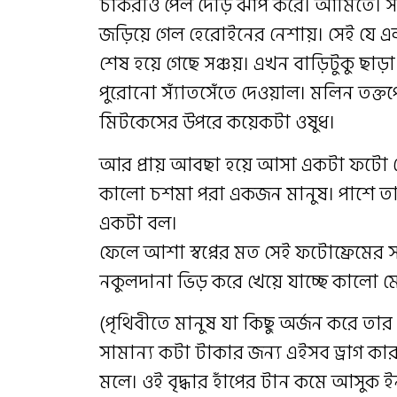
চাকরীও পেল দৌড় ঝাঁপ করে। আর্মিতে। 
জড়িয়ে গেল হেরোইনের নেশায়। সেই যে 
শেষ হয়ে গেছে সঞ্চয়। এখন বাড়িটুকু ছাড়া
পুরোনো স্যাঁতসেঁতে দেওয়াল। মলিন তক
মিটকেসের উপরে কয়েকটা ওষুধ।
আর প্রায় আবছা হয়ে আসা একটা ফটো ফ্
কালো চশমা পরা একজন মানুষ। পাশে তার
একটা বল।
ফেলে আশা স্বপ্নের মত সেই ফটোফ্রেমের সা
নকুলদানা ভিড় করে খেয়ে যাচ্ছে কালো ম
(পৃথিবীতে মানুষ যা কিছু অর্জন করে তা
সামান্য কটা টাকার জন্য এইসব ড্রাগ কারব
মলে। ওই বৃদ্ধার হাঁপের টান কমে আসুক