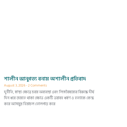
শালীন আনুগত্য বনাম অশালীন প্রতিবাদ
August 3, 2026
2 Comments
দুর্নীতি, স্বাস্থ্য ক্ষেত্রে চরম অব্যবস্থা এবং লিঙ্গবৈষম্যের বিরুদ্ধে দীর্ঘ
দিন ধরে জমতে থাকা ক্ষোভ একটি ভয়াবহ ধর্ষণ ও হত্যাকে কেন্দ্র
করে আসমুদ্র হিমাচল তোলপাড় করে