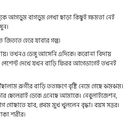
বুকে আগডুম বাগডুম লেখা ছাড়া কিছুই ক্ষমতা নেই
ুন।
ে জিততে হেরে যাবার গল্প।
ায়। তখনও ডেঙ্গু আসেনি এদিকে। করোনা বিদায়
়েক পেশেন্ট দেখে যখন বাড়ি ফিরব আগেভাগেই তখনই
ৌঁছালাম রুগীর বাড়ি ততক্ষণে বৃষ্টি নেমে গেছে ঝমঝম।
 পাড়ার ছেলেরাই ডেকে এনেছে আমাকে। নেবুলাইজেশন,
যাগ গোছাতে যাব, প্রথম মুখ খুললেন বৃদ্ধা। বয়স সত্তর।
থাকা শরীর।