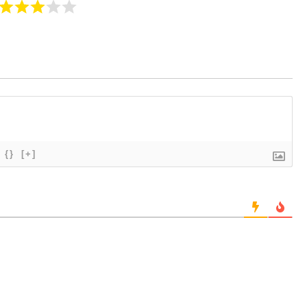
{}
[+]