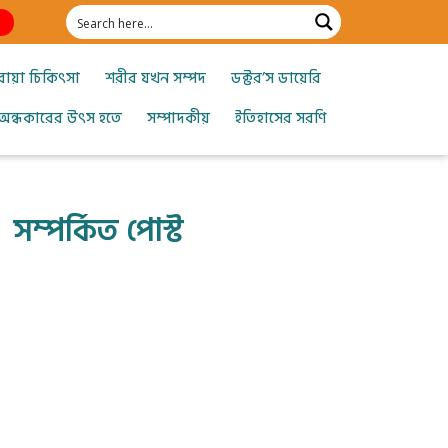
োয়া চিকিৎসা
শরীর যখন সম্পদ
ডক্টর’স ডায়েরি
অন্ধকারের উৎস হতে
সম্পাদকীয়
ইতিহাসের সরণি
সম্পর্কিত পোস্ট