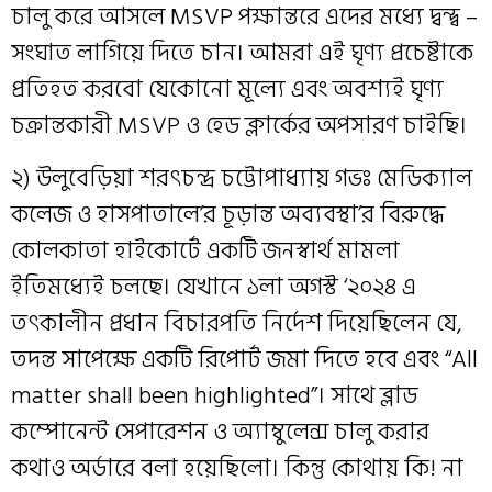
চালু করে আসলে MSVP পক্ষান্তরে এদের মধ্যে দ্বন্দ্ব –
সংঘাত লাগিয়ে দিতে চান। আমরা এই ঘৃণ্য প্রচেষ্টাকে
প্রতিহত করবো যেকোনো মূল্যে এবং অবশ্যই ঘৃণ্য
চক্রান্তকারী MSVP ও হেড ক্লার্কের অপসারণ চাইছি।
২) উলুবেড়িয়া শরৎচন্দ্র চট্টোপাধ্যায় গভঃ মেডিক্যাল
কলেজ ও হাসপাতালে’র চূড়ান্ত অব্যবস্থা’র বিরুদ্ধে
কোলকাতা হাইকোর্টে একটি জনস্বার্থ মামলা
ইতিমধ্যেই চলছে। যেখানে ১লা অগস্ট ‘২০২৪ এ
তৎকালীন প্রধান বিচারপতি নির্দেশ দিয়েছিলেন যে,
তদন্ত সাপেক্ষে একটি রিপোর্ট জমা দিতে হবে এবং “All
matter shall been highlighted”। সাথে ব্লাড
কম্পোনেন্ট সেপারেশন ও অ্যাম্বুলেন্স চালু করার
কথাও অর্ডারে বলা হয়েছিলো। কিন্তু কোথায় কি! না