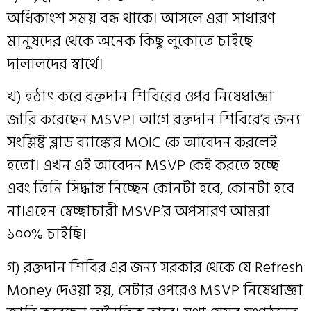
অধিকাংশ সময় বন্ধ থাকে। আসলে এরা সাধারণ
মানুষদের থেকে অনেক কিছু লুকোতে চাইছে
দালালদের স্বার্থে।
খ) হঠাৎ করে রক্তদান শিবিরের ওপর নিষেধাজ্ঞা
জারি করেছেন MSVP। আগে রক্তদান শিবিরে’র জন্য
সংশ্লিষ্ট ব্লাড ব্যাঙ্কে’র MOIC কে আবেদন করলেই
হতো। এখন এই আবেদন MSVP কেই করতে হচ্ছে
এবং তিনি সিদ্ধান্ত নিচ্ছেন কোনটা হবে, কোনটা হবে
না।এহেন স্বেচ্ছাচারী MSVP’র অপসারণ আমরা
১০০% চাইছি।
গ) রক্তদান শিবির এর জন্য সরকার থেকে যে Refresh
Money দেওয়া হয়, সেটার ওপরেও MSVP নিষেধাজ্ঞা