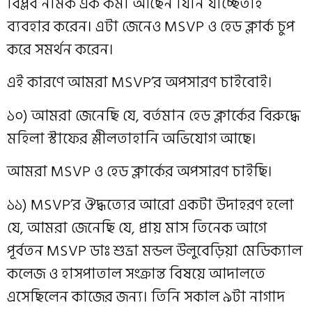
বিপ্লব নামক এক কর্মী আছেন যিনি যাচ্ছেতাই
ব্যবহার করেন। এটা জেনেও MSVP ও হেড ক্লার্ক চুপ
করে সমর্থন করেন।
এই কারণে আমরা MSVP’র অপসারণ চাইবোই।
১০) আমরা জেনেছি যে, বর্তমান হেড ক্লার্কের বিরুদ্ধে
মহিলা স্টাফের শ্লীলতাহানি অভিযোগ আছে।
আমরা MSVP ও হেড ক্লার্কের অপসারণ চাইছি।
১১) MSVP’র ঔদ্ধত্যের আরো একটা উদাহরণ হলো
যে, আমরা জেনেছি যে, প্রায় মাস তিনেক আগে
পূর্বতন MSVP ডাঃ শুভ্রা মন্ডল উলুবেড়িয়া মেডিক্যাল
কলেজ ও হাসপাতাল সংক্রান্ত বিষয়ে আদালতে
এসেছিলেন কাজের জন্য। তিনি সকাল ৯টা নাগাদ