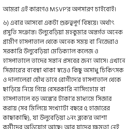
আমরা এই কারণেও MSVP’র অপসারণ চাইবোই।
৬) এবার আসবো একটা গুরুত্বপূর্ণ বিষয়ে। অর্থাৎ
প্রসুতি সংক্রান্ত। উলুবেড়িয়া মহকুমার অন্তর্গত অনেক
গ্রামীণ হাসপাতাল থেকে অনেক সময় বা নিজেরাও
সরকারি উলুবেড়িয়া মেডিক্যাল কলেজ ও
হাসপাতালে তাদের সন্তান প্রসবের জন্য আসে। এখানে
সিজারে’র ব্যবস্থা থাকা স্বত্তেও কিছু অসাধু চিকিৎসক
ও দালালেরা যৌথ ভাবে রোগীদে’র হাসপাতাল থেকে
ছাড়িয়ে নিয়ে গিয়ে বেসরকারি নার্সিংহোম বা
হাসপাতালে বড় অঙ্কে’র টাকা’র মাধ্যমে সিজার
করায় (সব মিলিয়ে সংখ্যাটা বছরে ৫ হাজারের
কাছাকাছি), যা উলুবেড়িয়া ১নং ব্লকে’র আশা
কর্মীদের অভিযোগ আছে। আর যাদের ক্ষমতা নেই