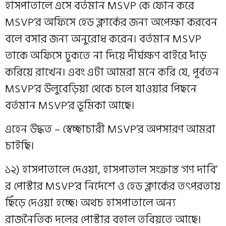
হাসপাতালে এসে বর্তমান MSVP কে ফোন করে
MSVP’র অফিসে হেড ক্লার্কের জন্য অপেক্ষা করবেন
বলে বসার জন্য অনুরোধ করেন। বর্তমান MSVP
তাকে অফিসে ঢুকতে না দিয়ে দীর্ঘক্ষণ বাইরে দাঁড়
করিয়ে রাখেন। এবং এটা আমরা মনে করি যে, পূর্বতন
MSVP’র উলুবেড়িয়া থেকে চলে যাওয়ার পিছনে
বর্তমান MSVP’র ভূমিকা আছে।
এহেন উদ্ধত – স্বেচ্ছাচারী MSVP’র অপসারণ আমরা
চাইছি।
১২) হাসপাতালে দেওয়া, হাসপাতাল সংক্রান্ত ‘গণ দাবি’
র পোস্টার MSVP’র নির্দেশে ও হেড ক্লার্কের তৎপরতায়
ছিঁড়ে দেওয়া হচ্ছে। অথচ হাসপাতালে অন্য
রাজনৈতিক দলের পোস্টার বহাল তবিয়তে আছে।