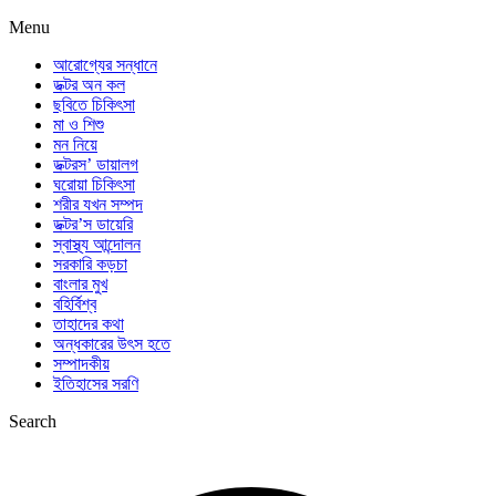
Menu
আরোগ্যের সন্ধানে
ডক্টর অন কল
ছবিতে চিকিৎসা
মা ও শিশু
মন নিয়ে
ডক্টরস’ ডায়ালগ
ঘরোয়া চিকিৎসা
শরীর যখন সম্পদ
ডক্টর’স ডায়েরি
স্বাস্থ্য আন্দোলন
সরকারি কড়চা
বাংলার মুখ
বহির্বিশ্ব
তাহাদের কথা
অন্ধকারের উৎস হতে
সম্পাদকীয়
ইতিহাসের সরণি
Search