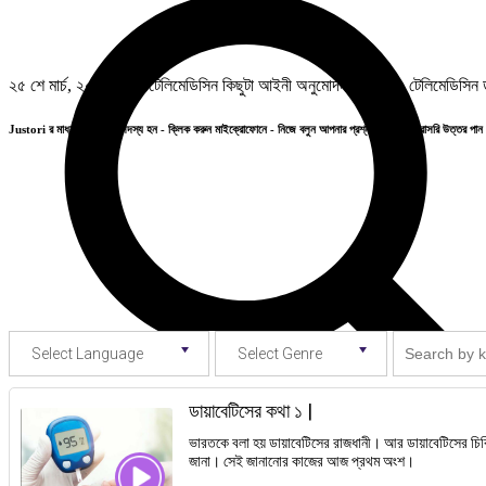
২৫ শে মার্চ, ২০২০ থেকে টেলিমেডিসিন কিছুটা আইনী অনুমোদন পেয়েছে। টেলিমেডিসিন ডা
Justori র মাধ্যমে আমাদের সদস্য হন - ক্লিক করুন মাইক্রোফোনে - নিজে বলুন আপনার প্রশ্ন, মতামত - সরাসরি উত্তর পান 