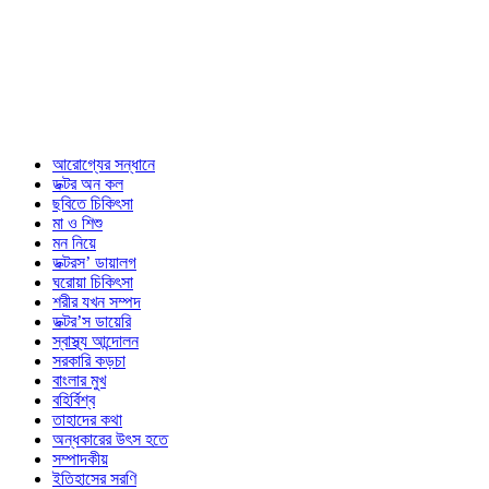
আরোগ্যের সন্ধানে
ডক্টর অন কল
ছবিতে চিকিৎসা
মা ও শিশু
মন নিয়ে
ডক্টরস’ ডায়ালগ
ঘরোয়া চিকিৎসা
শরীর যখন সম্পদ
ডক্টর’স ডায়েরি
স্বাস্থ্য আন্দোলন
সরকারি কড়চা
বাংলার মুখ
বহির্বিশ্ব
তাহাদের কথা
অন্ধকারের উৎস হতে
সম্পাদকীয়
ইতিহাসের সরণি