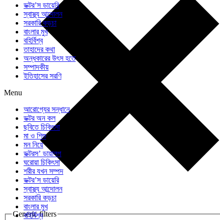
ডক্টর’স ডায়েরি
স্বাস্থ্য আন্দোলন
সরকারি কড়চা
বাংলার মুখ
বহির্বিশ্ব
তাহাদের কথা
অন্ধকারের উৎস হতে
সম্পাদকীয়
ইতিহাসের সরণি
Menu
আরোগ্যের সন্ধানে
ডক্টর অন কল
ছবিতে চিকিৎসা
মা ও শিশু
মন নিয়ে
ডক্টরস’ ডায়ালগ
ঘরোয়া চিকিৎসা
শরীর যখন সম্পদ
ডক্টর’স ডায়েরি
স্বাস্থ্য আন্দোলন
সরকারি কড়চা
বাংলার মুখ
Generic filters
বহির্বিশ্ব