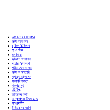
আরোগ্যের সন্ধানে
ডক্টর অন কল
ছবিতে চিকিৎসা
মা ও শিশু
মন নিয়ে
ডক্টরস’ ডায়ালগ
ঘরোয়া চিকিৎসা
শরীর যখন সম্পদ
ডক্টর’স ডায়েরি
স্বাস্থ্য আন্দোলন
সরকারি কড়চা
বাংলার মুখ
বহির্বিশ্ব
তাহাদের কথা
অন্ধকারের উৎস হতে
সম্পাদকীয়
ইতিহাসের সরণি