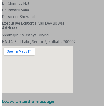
Dr. Chinmay Nath
Dr. Indranil Saha
Dr. Aindril Bhowmik
Executive Editor:
Piyali Dey Biswas
Address:
Shramajibi Swasthya Udyog
HA 44, Salt Lake, Sector-3, Kolkata-700097
Leave an audio message