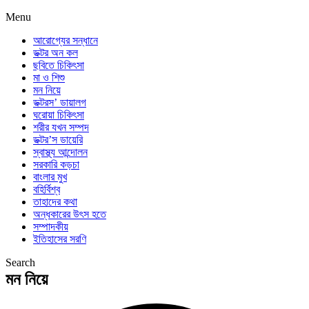
Menu
আরোগ্যের সন্ধানে
ডক্টর অন কল
ছবিতে চিকিৎসা
মা ও শিশু
মন নিয়ে
ডক্টরস’ ডায়ালগ
ঘরোয়া চিকিৎসা
শরীর যখন সম্পদ
ডক্টর’স ডায়েরি
স্বাস্থ্য আন্দোলন
সরকারি কড়চা
বাংলার মুখ
বহির্বিশ্ব
তাহাদের কথা
অন্ধকারের উৎস হতে
সম্পাদকীয়
ইতিহাসের সরণি
Search
মন নিয়ে