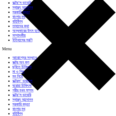
ডক্টর’স ডায়েরি
স্বাস্থ্য আন্দোলন
সরকারি কড়চা
বাংলার মুখ
বহির্বিশ্ব
তাহাদের কথা
অন্ধকারের উৎস হতে
সম্পাদকীয়
ইতিহাসের সরণি
Menu
আরোগ্যের সন্ধানে
ডক্টর অন কল
ছবিতে চিকিৎসা
মা ও শিশু
মন নিয়ে
ডক্টরস’ ডায়ালগ
ঘরোয়া চিকিৎসা
শরীর যখন সম্পদ
ডক্টর’স ডায়েরি
স্বাস্থ্য আন্দোলন
সরকারি কড়চা
বাংলার মুখ
বহির্বিশ্ব