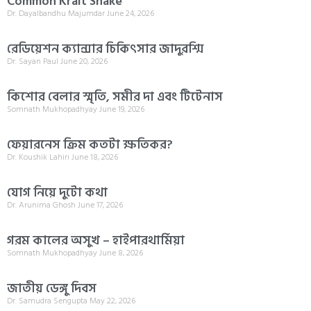
Common Krait Snake
Dr. Dayalbandhu Majumdar
June 24, 2026
রেডিয়েশন ক্যান্সার চিকিৎসার জাদুরশ্মি
Dr. Sayan Paul
June 20, 2026
কিশোর বেলার স্মৃতি, সমীর দা এবং টিটেনাস
Somnath Mukhopadhyay
June 19, 2026
ফেয়ারনেস ক্রিম কতটা ক্ষতিকর?
Dr. Koushik Lahiri
June 18, 2026
যোগ নিয়ে দুটো কথা
Dr. Arunima Ghosh
June 17, 2026
গরম কালের অসুখ – হাইপারথার্মিয়া
Somnath Mukhopadhyay
June 8, 2026
জাতীয় ডেঙ্গু দিবস
Dr. Samudra Sengupta
May 22, 2026