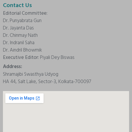
Contact Us
Editorial Committee:
Dr. Punyabrata Gun
Dr. Jayanta Das
Dr. Chinmay Nath
Dr. Indranil Saha
Dr. Aindril Bhowmik
Executive Editor:
Piyali Dey Biswas
Address:
Shramajibi Swasthya Udyog
HA 44, Salt Lake, Sector-3, Kolkata-700097