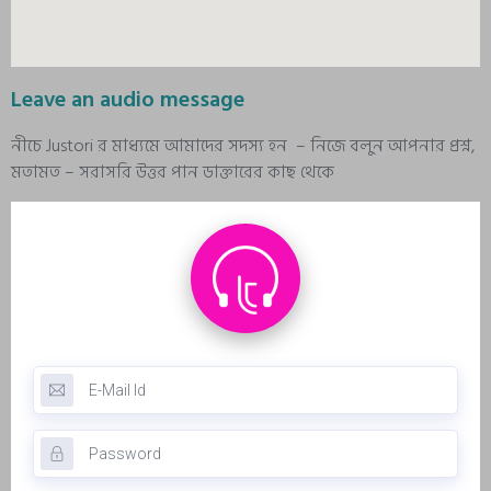
Leave an audio message
নীচে Justori র মাধ্যমে আমাদের সদস্য হন – নিজে বলুন আপনার প্রশ্ন,
মতামত – সরাসরি উত্তর পান ডাক্তারের কাছ থেকে