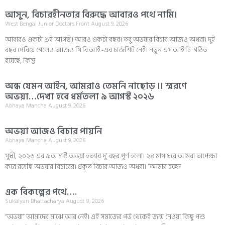
আসুন, বিচারহীনতার বিরুদ্ধে আবারও পথে নামি।
West Bengal Junior Doctors Front
August 9, 2026
আবারও একটা ৯ই আগস্ট। আরও একটা বছর। তবু অভয়ার বিচার আজও অধরা। দুই
বছর পেরিয়ে গেলেও আজও সি.বি.আই.-এর চার্জশিট নেই। নতুন এস.আই.টি. গঠিত
হয়েছে, কিন্তু
অন্ধ যেমন আইন, আমরাও তেমনি নাছোড় ।। স্মরণে
অভয়া…দেখা হবে ধর্মতলা ৯ আগস্ট ২০২৬
Abhaya Mancha
August 9, 2026
অভয়া আজও বিচার পায়নি
Abhaya Mancha
August 9, 2026
সুধী, ২০২৬ এর ৯আগষ্ট অভয়া হত্যার দু’ বছর পূর্ণ হলো। ২৪ মাস ধরে আমরা অপেক্ষা
করে রয়েছি অভয়ার বিচারের। প্রকৃত বিচার আজও অধরা। “আমার চক্ষে
এক বিকল্পের পথে….
Sukalyan Bhattacharya
August 8, 2026
“অভয়া” আমাদের মাঝে আর নেই। এই সমাজের গর্ভ থেকেই জন্ম নেওয়া কিছু পশু