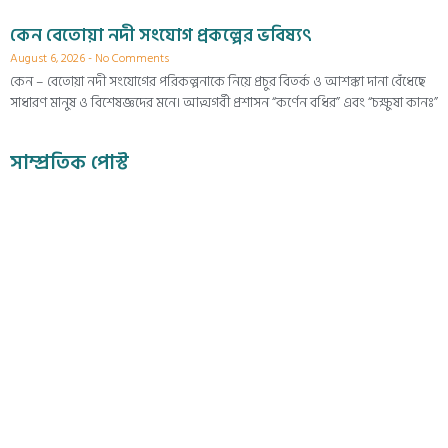
কেন বেতোয়া নদী সংযোগ প্রকল্পের ভবিষ্যৎ
August 6, 2026
No Comments
কেন – বেতোয়া নদী সংযোগের পরিকল্পনাকে নিয়ে প্রচুর বিতর্ক ও আশঙ্কা দানা বেঁধেছে
সাধারণ মানুষ ও বিশেষজ্ঞদের মনে। আত্মগর্বী প্রশাসন “কর্ণেন বধির” এবং “চক্ষুষা কানঃ”
সাম্প্রতিক পোস্ট