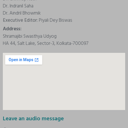
Dr. Indranil Saha
Dr. Aindril Bhowmik
Executive Editor:
Piyali Dey Biswas
Address:
Shramajibi Swasthya Udyog
HA 44, Salt Lake, Sector-3, Kolkata-700097
Leave an audio message