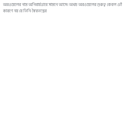
অরওয়েলের নাম অনিবার্যভাবে সামনে আসে। অথচ অরওয়েলের গুরুত্ব কেবল এই
কারণে নয় যে তিনি স্বৈরতন্ত্রের