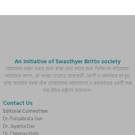
An Initiative of Swasthyer Britto society
আমাদের লক্ষ্য সবার জন্য স্বাস্থ্য আর সবার জন্য চিকিৎসা পরিষেবা।
আমাদের আশা, এই লক্ষ্যে ডাক্তার, স্বাস্থ্যকর্মী, রোগী ও আপামর মানুষ,
স্বাস্থ্য ব্যবস্থার সমস্ত স্টেক হোল্ডারদের আলোচনা ও কর্মকাণ্ডের একটি মঞ্চ
হয়ে উঠবে ডক্টরস ডায়ালগ।
Contact Us
Editorial Committee:
Dr. Punyabrata Gun
Dr. Jayanta Das
Dr. Chinmay Nath