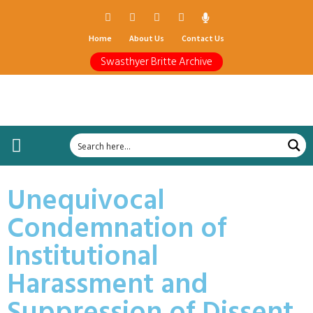
Home
About Us
Contact Us
Swasthyer Britte Archive
Unequivocal
Condemnation of
Institutional
Harassment and
Suppression of Dissent