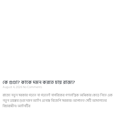
কে গুণ্ডা? কাকে দমন করতে চায় রাজ্য?
August 4, 2026
No Comments
রাজ্যে নতুন সরকার গড়তে না গড়তেই নাগরিকের গণতান্ত্রিক অধিকার কেড়ে নিতে এক
নতুন ভয়ঙ্কর গুণ্ডা দমন আইন এনেছে বিজেপি সরকার। আপাতত সেটি আদালতের
বিচারাধীন। আইনটির