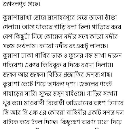
জগদলপুর গেছে।
কুয়াশামাখা ভোরে মনোহরপুরে নেমে ভালো ঠাণ্ডা
পেলাম। আগে থাকতে গাড়ি বলা ছিল। গাড়িতে করে
বেশ কিছুটা গিয়ে কোয়েল নদীর সঙ্গে কারো নদীর
সঙ্গম দেখলাম। কারো নদীর রং একটু লালচে।
কুয়াশা ঢাকা পাখির ডাক ও ফুলের গন্ধ মাখা দারুন
পরিবেশ। এরপর কিরিবুরু র দিকে রওনা দিলাম।
জঙ্গল আর জঙ্গল। বিভিন্ন প্রজাতির দেশজ গাছ।
কুয়াশা কেটে গিয়ে অপরূপ দৃশ্য। জঙ্গলের পরেই
পাহাড়ের সারি। সুন্দর মসৃণ হাইওয়ে। গাড়ির সংখ্যা
খুব কম। মাওবাদী বিরোধী অভিযানের অংশ হিসাবে
সি আর পি এফ এর কোবরা বাহিনীর একটি সশস্ত্র দল
বাইকে করে টহল দিচ্ছে। কিছুক্ষণ অরণ্য মধ্যে দিয়ে