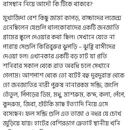
বাসস্থান নিয়ে আদৌ কি টিকে থাকবে?
মুখার্জিদা বেশ কিছু জামা কাপড়, বাচ্চাদের লজেন্স
এনেছিলেন যেগুলি থালকোবাদের একটি জনজাতি
গ্রামের স্কুলে দেওয়ার কথা ছিল। সেখানে যেতে না
পারায় সেগুলি কিরিবুরুর ঝুপড়ি – ঝুগ্গি বাসীদের
দেওয়া হল। এখানকার একটি বড় হাট যা প্রতি
শনিবার সকাল থেকে রাত অবধি চলে সেখানে
গেলাম। আশপাশ থেকে তো বটেই বহু দূরদূরান্ত থেকে
হো জনজাতির নারী পুরুষ নানারকম সব্জি, জংলি
তেঁতুল, পিঁপড়ের ডিম, মধু, মাশরুম, কন্দ, কলা, পেঁপে,
কুদরুম, জিবা, শুঁটকি মাছ ইত্যাদি নিয়ে এসে
বসেছেন। ফল সব্জি গুলি এত তাজা ও নধর যে চোখ
জুড়িয়ে যায়। হাটের বেশিরভাগ ক্রেতাই স্থানীয় খনি