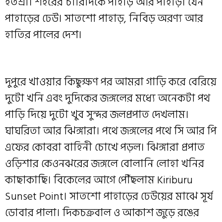
হতশ্রী। শহরের চারিদিকে পাহাড় আর পাহাড়। যেন
পাহাড়ের ঢেউ। সাতশো পাহাড়, নিবিড় অরণ্য আর
হাতির পালের দেশ।
দুপুরে খাওয়ার কিছুক্ষণ পর আমরা গাড়ি করে বেরিয়ে
দুটো খনি এবং দুদিকের জঙ্গলের মধ্যে অনেকটা পথ
পাড়ি দিয়ে দুটো খুব সুন্দর জলপ্রপাত দেখলাম।
ঘাঘরিতা আর ঝিঙ্গারা। পথে জঙ্গলের পথে সি আর পি
এফের কোবরা বাহিনী চোখে পড়ল। ঝিঙ্গারা প্রপাত
ওড়িশার কেওনঝরের জঙ্গলে বোলানি লোহা খনির
কাছাকাছি। বিকেলের আগে পৌঁছলাম Kiriburu
Sunset Point। সাতশো পাহাড়ের ঢেউয়ের মাঝে সূর্য
ডোবার পালা। দিকচক্রবাল ও আকাশ জুড়ে রঙের