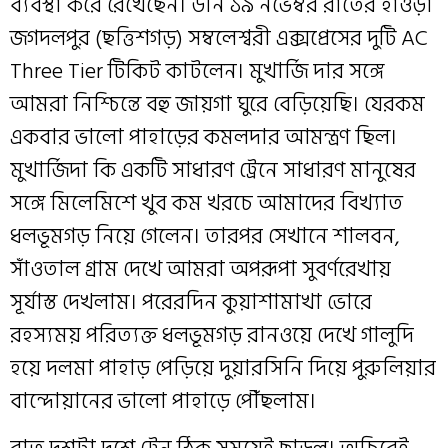
ব্যবস্থা করে রেখেছেন। উনি ১৯ নভেম্বর রাতের হাওড়া
জগদলপুর (ছত্তিশগড়) সম্বলেশ্বরী এক্সপ্রেসের দুটি AC
Three Tier টিকিট কাটলেন। মুখার্জি দার সঙ্গে
আমরা নিশ্চিন্তে বহু জায়গা ঘুরে বেড়িয়েছি। যেরকম
একবার ভালো পাহাড়ের কমলদার আমন্ত্রণ ছিল।
মুখার্জিদা কি একটি সাধারণ ট্রেনে সাধারণ মানুষের
সঙ্গে মিলেমিশে খুব কম খরচে আমাদের বিখ্যাত
ধলভূমগড় নিয়ে গেলেন। তারপর সেখানে শালবন,
সাঁওতাল গ্রাম দেখে আমরা অপরূপা সুবর্ণরেখায়
সূর্যাস্ত দেখলাম। পরেরদিন কুয়াশামাখা ভোরে
রহস্যময় পরিত্যক্ত ধলভূমগড় রানওয়ে দেখে গালুদি
হয়ে দলমা পাহাড় পেড়িয়ে দুয়ারসিনি দিয়ে পুরুলিয়ার
বান্দোয়ানের ভালো পাহাড়ে পৌঁছলাম।