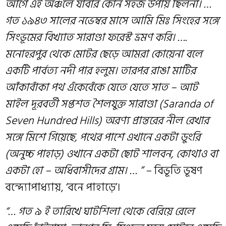
আগে এই অঞ্চলে যাবার কোন সহজ উপায় ছিলনা। …
গত ১৯৪৩ সালের নভেম্বর মাসে আমি মিঃ সিংহের সঙ্গে
সিংভূমের বিখ্যাত সারাণ্ডা ফরেস্ট ভ্রমণ করি। ….
মনোহরপুর থেকে মোটর ছেড়ে আমরা কোয়েনা বলে
একটি পার্বত্য নদী পার হলুম। তারপর রাঙা মাটির
আঁকাবাঁকা পথ এঁকেবেঁকে যেতে যেতে সাত – আট
মাইল দূরবর্তী সপ্তশত শৈলযুক্ত সারাণ্ডা (Saranda of
Seven Hundred Hills) অরণ্য প্রান্তরের নীল রেখার
সঙ্গে মিশে গিয়েছে, পথের পাশে এখানে একটা ডুংরি
(অনুচ্চ পাহাড়) ওখানে একটা ছোট শালবন, কোথাও বা
একটা হো – অধিবাসীদের গ্রাম। … ” –
বিভূতি ভূষণ
বন্দ্যোপাধ্যায়, ‘বনে পাহাড়ে’।
“… গত ৯ ই তারিখে ঘাটশিলা থেকে বেরিয়ে রেলে