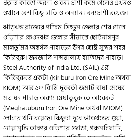
প্রভৃতি কারণে অরণ্য ও বন্য প্রাণী কমে গেলেও এখনও
ওখানে বেশ কিছু হাতি ও অন্যান্য বন্যপ্রাণী রয়েছে।
ঝাড়খন্ড রাজ্যের পশ্চিম সিংভূম জেলার শেষ প্রান্তে
ওড়িশার কেওনঝর জেলার সীমান্তে ছোটনাগপুর
মালভূমির অন্তর্গত পাহাড়ের উপর ছোট্ট সুন্দর শহর
কিরিবুরু। জনজাতি শব্দমালায় হাতিদের পাহাড়।
Steel Authority of India Ltd. (SAIL) এর
কিরিবুরুতে একটা (Kiriburu Iron Ore Mine অথবা
KIOM) আর ১৩ কিমি দূরবর্তী জমাট বাধা মেঘের
মত ঘন পাহাড় অরণ্য মেঘাতুবুরু তে আরেকটা
(Meghatuburu Iron Ore Mine অথবা MIOM)
লোহার খনি রয়েছে। কিছুটা দূরে ঝাড়খন্ডের গুয়া,
নোয়ামুন্ডি তারপর ওড়িশার জোডা, গরুমহিষানি,