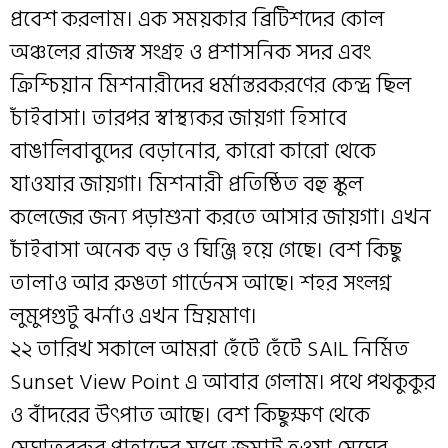
প্রবেশ করলাম। এক সময়কার ব্রিটিশদের কোল
অঞ্চলের রাজস্ব সংগ্রহ ও প্রশাসনিক সদর এবং
ক্রিশ্চিয়ান মিশনারীদের ধর্মান্তরকরণের কেন্দ্র ছিল
চাঁইবাসা। তারপর স্বাস্থ্যকর জায়গা হিসাবে
বাঙালিবাবুদের বেড়ানোর, কারো কারো থেকে
যাওযার জায়গা। মিশনারী প্রতিষ্ঠিত বহু স্কুল
কলেজের জন্য পড়াশুনা করতে আসার জায়গা। এখন
চাঁইবাসা অনেক বড় ও ঘিঞ্জি হয়ে গেছে। বেশ কিছু
তালাও আর রুঙতা গার্ডেনস আছে। শহর সংলগ্ন
লুমুপগুটু ঝর্নাও এখন ম্রিয়মাণ।
২২ তারিখ সকালে আমরা হেঁটে হেঁটে SAIL নির্মিত
Sunset View Point এ আবার গেলাম। পথে পথকুকুর
ও বাঁদরের উৎপাত আছে। বেশ কিছুক্ষণ থেকে