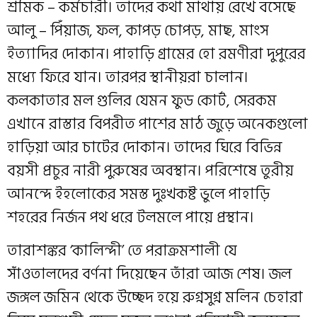
শ্রমিক – কর্মচারী। তাদের কথা মাথায় রেখে বসেছে
আলু – পিঁয়াজ, ফল, কাপড় চোপড়, মাছ, মাংস
ইত্যাদির দোকান। পাহাড়ি গ্রামের হো রমণীরা দুপুরের
মধ্যে ফিরে যান। তারপর স্থানীয়রা চালান।
কলকাতার মল গুলির যেমন ফুড কোর্ট, সেরকম
এখানে রাস্তার বিপরীত পাশের মাঠ জুড়ে অনেকগুলো
হাড়িয়া আর চাটের দোকান। তাদের ঘিরে বিভিন্ন
বয়সী প্রচুর নারী পুরুষের অবস্থান। পরিশেষে তুরীয়
আনন্দে ইহলোকের সমস্ত দুঃখকষ্ট ভুলে পাহাড়ি
শহরের নির্জন পথ ধরে টলমলে পায়ে প্রস্থান।
তারাশঙ্কর ‘কালিন্দী’ তে পরাক্রমশালী যে
সাঁওতালদের বর্ণনা দিয়েছেন তাঁরা আজ শেষ। জল
জঙ্গল জমিন থেকে উচ্ছেদ হয়ে রুগ্নসুগ্ন মলিন চেহারা