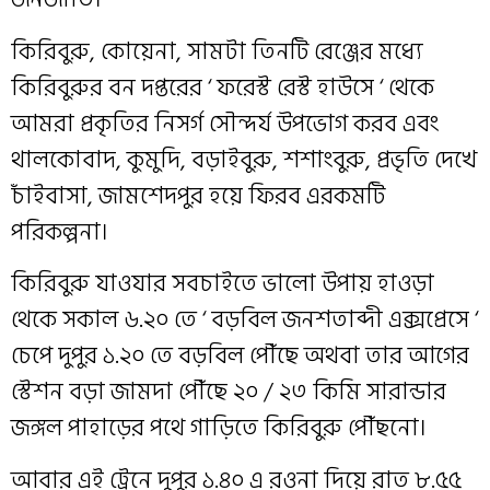
কিরিবুরু, কোয়েনা, সামটা তিনটি রেঞ্জের মধ্যে
কিরিবুরুর বন দপ্তরের ‘ ফরেস্ট রেস্ট হাউসে ‘ থেকে
আমরা প্রকৃতির নিসর্গ সৌন্দর্য উপভোগ করব এবং
থালকোবাদ, কুমুদি, বড়াইবুরু, শশাংবুরু, প্রভৃতি দেখে
চাঁইবাসা, জামশেদপুর হয়ে ফিরব এরকমটি
পরিকল্পনা।
কিরিবুরু যাওযার সবচাইতে ভালো উপায় হাওড়া
থেকে সকাল ৬.২০ তে ‘ বড়বিল জনশতাব্দী এক্সপ্রেসে ‘
চেপে দুপুর ১.২০ তে বড়বিল পৌঁছে অথবা তার আগের
স্টেশন বড়া জামদা পৌঁছে ২০ / ২৩ কিমি সারান্ডার
জঙ্গল পাহাড়ের পথে গাড়িতে কিরিবুরু পৌঁছনো।
আবার এই ট্রেনে দুপুর ১.৪০ এ রওনা দিয়ে রাত ৮.৫৫