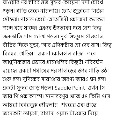
যাওয়ার পর ছবির মত সুন্দর কোয়েনা নদী চোখে
পড়ল। গাড়ি থেকে নামলাম। চোখ জুড়ানো নির্জন
সৌন্দর্য। পাহাড় কেটে স্রোতস্বিনী কোয়েনা কলকল
শব্দে বয়ে যাচ্ছে। এরপর উপত্যকা পথে বেশ কিছু
জনজাতি গ্রাম চোখে পড়ল। পূর্ব সিংভূমে সাঁওতাল,
রাঁচির দিকে মুন্ডা, আর এদিকটায় হো দের বাস। কিছু
বিরহর, খেড়িয়া। একদা কোলহান রাজ্য। তবে
আধুনিকতার প্রভাবে গ্রামগুলির কিছুটা পরিবর্তন
হয়েছে। একটা পর্যায়ের পর পাহাড়ের উপর গাড়ি ওঠা
শুরু হল। দুদিকের সারাণ্ডার অরণ্য আরও ঘন হল।
একটা সুন্দর মোড় পড়ল। Saddle Point। এখন সি
আর পি এফ ক্যাম্প। মনোহরপুর থেকে ৫৪ কিমি এসে
আমরা কিরিবুরু পৌঁছলাম। শহরের এক প্রান্তে
অনেকটা জায়গা, বাগান, ওয়াচ টাওয়ার নিয়ে