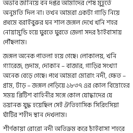
অভাব জানিয়ে বন দপ্তর আমাদের শেষ মুহূর্তে
অনুমতি দিল না। তখন আমরা একটা গাড়ি নিয়ে
প্রথমে বরাইবুরুর ঘন শাল জঙ্গল দেখে খনি শহর
নোয়ামুন্ডি হয়ে ঘুরতে ঘুরতে জেলা সদর চাঁইবাসায়
পৌঁছলাম।
জঙ্গল অনেক পাতলা হয়ে গেছে। লোকালয়, খনি
গ্যারেজ, গুদাম, দোকান – বাজার, গাড়ির সংখ্যা
অনেক বেড়ে গেছে। পথে আমরা মোরাং নদী, ক্ষেত –
গ্রাম, টাড় – জঙ্গল পেড়িয়ে ১৮৩৭ এর কোল বিদ্রোহের
সময় ব্রিটিশ বাহিনীর সঙ্গে কোল যোদ্ধাদের যে
ভয়ানক যুদ্ধ হয়েছিল সেই ঐতিহাসিক সিরিংসিয়া
ঘাঁটির শহীদ স্থান দেখলাম।
শীর্ণকায়া রোরো নদী অতিক্রম করে চাঁইবাসা শহরে