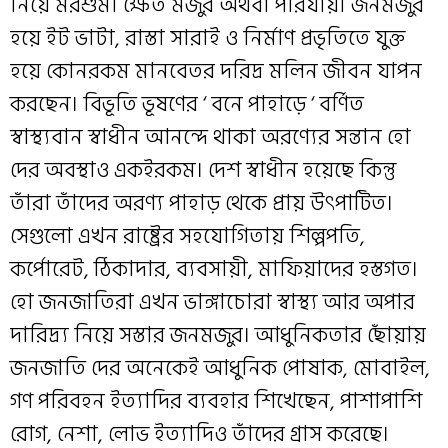
নিয়ে মরশুমী ক্ষেত মজুর অথবা পরিযায়ী জনমজুর
হয়ে ইট ভাটা, রাস্তা সারাই ও নির্মাণ প্রভৃতিতে যুক্ত
হয়ে কোনরকম মানবেতর দরিদ্র মলিন জীবন যাপন
করছেন। বিভূতি ভূষণের ‘ বনে পাহাড়ে ‘ বর্ণিত
স্বাস্থ্যবান স্বাধীন আনন্দে থাকা অরণ্যের সন্তান হো
দের অবস্থাও একইরকম। দেশ স্বাধীন হয়েছে কিন্তু
তাঁরা তাঁদের অরণ্য পাহাড় থেকে প্রায় উৎপাটিত।
সেগুলো এখন রাষ্ট্রের সহযোগিতায় শিল্পপতি,
কর্পোরেট, ঠিকাদার, ব্যবসায়ী, মাফিয়াদের হস্তগত।
হো জনজাতিরা এখন ভাঙ্গাচোরা স্বাস্থ্য আর অপার
দারিদ্র্য নিয়ে সস্তার জনমজুর। আধুনিকতার ছোঁয়ায়
জনজাতি দের অনেকেই আধুনিক পোষাক, মোবাইল,
গণ পরিবহন ইত্যাদির ব্যবহার শিখেছেন, পাশাপাশি
রোগ, নেশা, লোভ ইত্যাদিও তাঁদের গ্রাস করেছে।