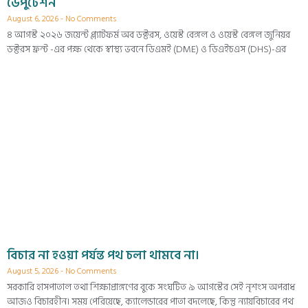
ডেপুটেশন
August 6, 2026
No Comments
৪ আগস্ট ২০২৬ জয়েন্ট প্ল্যাটফর্ম অব ডক্টরস, ওয়েস্ট বেঙ্গল ও ওয়েস্ট বেঙ্গল জুনিয়র
ডক্টরস ফ্রন্ট -এর পক্ষ থেকে স্বাস্থ্য ভবনে ডিএমই (DME) ও ডিএইচএস (DHS)-এর
বিচার না হওয়া পর্যন্ত পথ চলা থামবে না।
August 5, 2026
No Comments
সরকারি হাসপাতাল তথা শিক্ষাপ্রাঙ্গণের বুকে সংঘটিত ৯ আগস্টের সেই নৃশংস অপরাধ
আজও বিচারহীন। সময় পেরিয়েছে, ক্যালেন্ডারের পাতা বদলেছে, কিন্তু ন্যায়বিচারের পথ