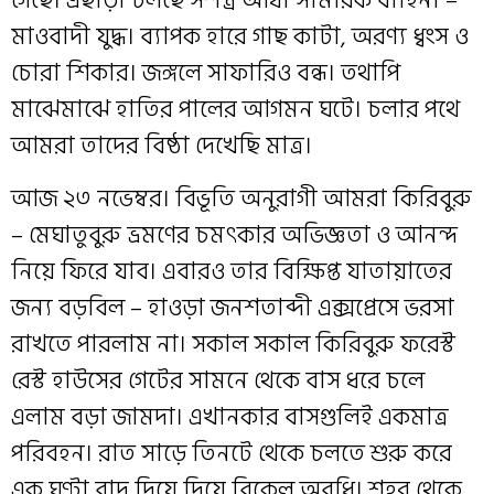
গেছে। এছাড়া চলছে সশস্ত্র আধা সামরিক বাহিনী –
মাওবাদী যুদ্ধ। ব্যাপক হারে গাছ কাটা, অরণ্য ধ্বংস ও
চোরা শিকার। জঙ্গলে সাফারিও বন্ধ। তথাপি
মাঝেমাঝে হাতির পালের আগমন ঘটে। চলার পথে
আমরা তাদের বিষ্ঠা দেখেছি মাত্র।
আজ ২৩ নভেম্বর। বিভূতি অনুরাগী আমরা কিরিবুরু
– মেঘাতুবুরু ভ্রমণের চমৎকার অভিজ্ঞতা ও আনন্দ
নিয়ে ফিরে যাব। এবারও তার বিক্ষিপ্ত যাতায়াতের
জন্য বড়বিল – হাওড়া জনশতাব্দী এক্সপ্রেসে ভরসা
রাখতে পারলাম না। সকাল সকাল কিরিবুরু ফরেস্ট
রেস্ট হাউসের গেটের সামনে থেকে বাস ধরে চলে
এলাম বড়া জামদা। এখানকার বাসগুলিই একমাত্র
পরিবহন। রাত সাড়ে তিনটে থেকে চলতে শুরু করে
এক ঘণ্টা বাদ দিয়ে দিয়ে বিকেল অবধি। শহর থেকে