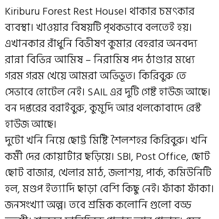
Kiriburu Forest Rest House। থাকার চমৎকার
ব্যবস্থা। খাওয়ার বিষয়টি পৃথকভাবে বলতেই হয়।
এখানকার রাঁধুনি বিভীষণ কুমার বেহরার অনবদ্য
রান্না বিভিন্ন আমিষ – নিরামিষ পদ ঠাণ্ডার মধ্যে
গরম গরম খেয়ে আমরা অভিভূত। কিরিবুরু তে
সেভাবে হোটেল নেই। SAIL এর দুটি গেষ্ট হাউজ আছে।
বন দপ্তরের বরাইবুরু, কুমুদি আর থলকোবাদে রেস্ট
হাউজ আছে।
দুটো খনি নিয়ে ছোট্ট মিষ্টি শৈলশহর কিরিবুরু। খনি
কর্মী দের কোয়ার্টার ছড়িয়ে। SBI, Post Office, ছোট
ছোট বাজার, খেলার মাঠ, জলাশয়, পার্ক, কমিউনিটি
হল, মণ্ডপ ইত্যাদি ছাড়া বেশি কিছু নেই। ফাঁকা ফাঁকা।
জনসংখ্যা অল্প। তবে শ্রমিক কলোনি গুলো বড্ড