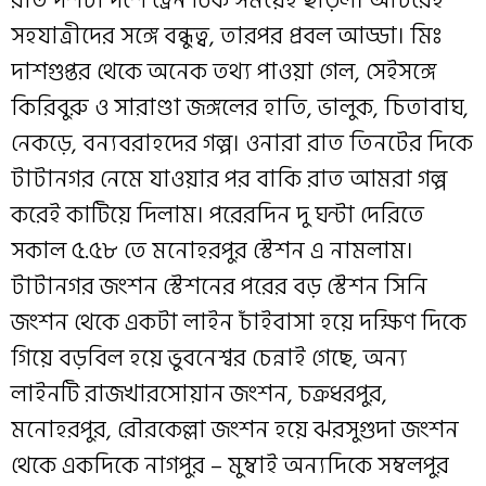
রাত দশটা দশে ট্রেন ঠিক সময়েই ছাড়ল। অচিরেই
সহযাত্রীদের সঙ্গে বন্ধুত্ব, তারপর প্রবল আড্ডা। মিঃ
দাশগুপ্তর থেকে অনেক তথ্য পাওয়া গেল, সেইসঙ্গে
কিরিবুরু ও সারাণ্ডা জঙ্গলের হাতি, ভালুক, চিতাবাঘ,
নেকড়ে, বন্যবরাহদের গল্প। ওনারা রাত তিনটের দিকে
টাটানগর নেমে যাওয়ার পর বাকি রাত আমরা গল্প
করেই কাটিয়ে দিলাম। পরেরদিন দু ঘন্টা দেরিতে
সকাল ৫.৫৮ তে মনোহরপুর স্টেশন এ নামলাম।
টাটানগর জংশন স্টেশনের পরের বড় স্টেশন সিনি
জংশন থেকে একটা লাইন চাঁইবাসা হয়ে দক্ষিণ দিকে
গিয়ে বড়বিল হয়ে ভুবনেশ্বর চেন্নাই গেছে, অন্য
লাইনটি রাজখারসোয়ান জংশন, চক্রধরপুর,
মনোহরপুর, রৌরকেল্লা জংশন হয়ে ঝরসুগুদা জংশন
থেকে একদিকে নাগপুর – মুম্বাই অন্যদিকে সম্বলপুর