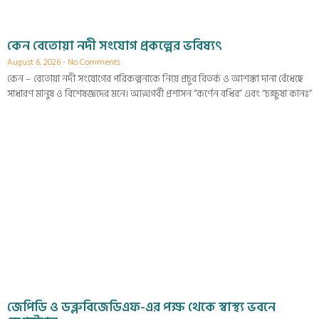
কেন বেতোয়া নদী সংযোগ প্রকল্পের ভবিষ্যৎ
August 6, 2026
No Comments
কেন – বেতোয়া নদী সংযোগের পরিকল্পনাকে নিয়ে প্রচুর বিতর্ক ও আশঙ্কা দানা বেঁধেছে
সাধারণ মানুষ ও বিশেষজ্ঞদের মনে। আত্মগর্বী প্রশাসন “কর্ণেন বধির” এবং “চক্ষুষা কানঃ”
জেপিডি ও ডব্লুবিজেডিএফ-এর পক্ষ থেকে স্বাস্থ্য ভবনে