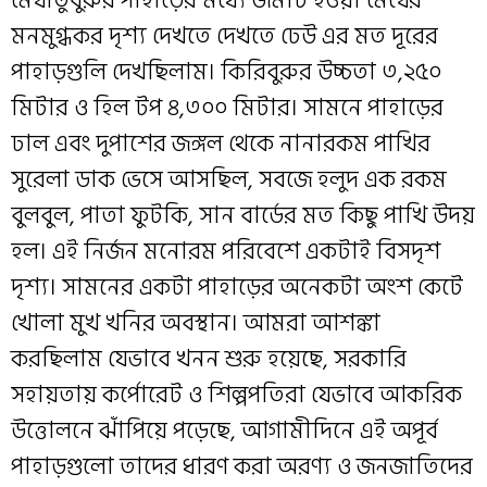
মেঘাতুবুরুর পাহাড়ের মধ্যে জমাট হওয়া মেঘের
মনমুগ্ধকর দৃশ্য দেখতে দেখতে ঢেউ এর মত দূরের
পাহাড়গুলি দেখছিলাম। কিরিবুরুর উচ্চতা ৩,২৫০
মিটার ও হিল টপ ৪,৩০০ মিটার। সামনে পাহাড়ের
ঢাল এবং দুপাশের জঙ্গল থেকে নানারকম পাখির
সুরেলা ডাক ভেসে আসছিল, সবজে হলুদ এক রকম
বুলবুল, পাতা ফুটকি, সান বার্ডের মত কিছু পাখি উদয়
হল। এই নির্জন মনোরম পরিবেশে একটাই বিসদৃশ
দৃশ্য। সামনের একটা পাহাড়ের অনেকটা অংশ কেটে
খোলা মুখ খনির অবস্থান। আমরা আশঙ্কা
করছিলাম যেভাবে খনন শুরু হয়েছে, সরকারি
সহায়তায় কর্পোরেট ও শিল্পপতিরা যেভাবে আকরিক
উত্তোলনে ঝাঁপিয়ে পড়েছে, আগামীদিনে এই অপূর্ব
পাহাড়গুলো তাদের ধারণ করা অরণ্য ও জনজাতিদের