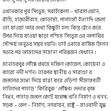
এখানকার পূর্ব সিংভূম, সরাইকেলা – খারসাওয়ান,
রাঁচি, হাজারীবাগ, কোডার্মা, পালামৌ ইত্যাদি জেলা
তো যাওয়া আর দেখা কিছুটা হল। কিন্তু ট্রেনে করে
উপর দিয়ে যাওয়া ছাড়া পশ্চিম সিংভূম এর অপার্থিব
সৌন্দর্য অনুভব সম্ভব হয়নি। তাই এবারে বার্ষিক মিলন
সভার পর আমাদের সামান্য পরিব্রজন সেখানে ।
মনোহরপুর পৌঁছে প্রথমে দক্ষিণ কোয়েল, কোয়েনা ও
কারো নদী দর্শন। তারপর স্থানীয় ও সারাণ্ডা র
জঙ্গলের মধ্যে দিয়ে যাত্রা করে ওড়িশা সীমান্তবর্তী
হাতিদের পাহাড় ‘ কিরিবুরু ‘ পৌঁছব। দেদার বৃক্ষ
নিধন, পাহাড় জঙ্গল কেটে যথেচ্ছ খনি নির্মাণ ও খনন,
সড়ক – রেল – নির্মাণ, নগরায়ন, রাষ্ট্র – মাওবাদী যুদ্ধ