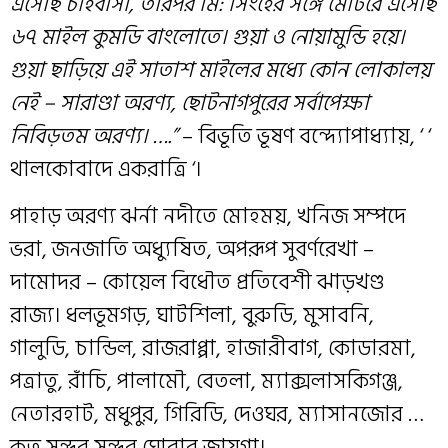
এসেছি চাঁইবাসা, তারপর মি: সিংহের সঙ্গে মোটরে এসেছি
৬৭ মাইল কুমডি বাংলোতে। গুয়া ও নোয়ামুন্ডি হয়ে।
গুয়া ছাড়িয়ে এই সাতাশ মাইলের মধ্যে কোন লোকালয়
নেই – সারাণ্ডা অরণ্য, ছোটনাগপুরের সর্বাপেক্ষা
নিবিড়তম অরণ্য। ….”
– বিভূতি ভূষণ বন্দ্যোপাধ্যায়, ‘ ‘
থালকোবাদে একরাত্রি ‘।
পাহাড় অরণ্য ঝর্না নদীতে মোহময়, খনিজ সম্পদে
ভরা, জনজাতি অধ্যুষিত, অপরূপ সুবর্ণরেখা –
দামোদর – কোয়েল বিধৌত প্রতিবেশী ঝাড়খণ্ড
রাজ্য। ধলভূমগড়, ঘাটশিলা, বুরুডি, মুসাবনি,
গালুডি, চান্ডিল, রাজরাপ্পা, হাজারীবাগ, কোডারমা,
পত্রাতু, রাঁচি, পালামৌ, বেতলা, ম্যাক্সলাসকিগঞ্জ,
নেতারহাট, মধুপুর, গিরিডি, দেওঘর, ম্যাসানজোর …
কত সুন্দর সুন্দর ঘোরার জায়গা।