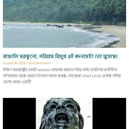
বাঙালি ঘরকুনো, পরিশ্রম বিমুখ এই বদনামটা তো ঘুচেছে।
August 10, 2026
No Comments
দক্ষিণ মহারাষ্ট্রের একটা remote জায়গায় থাকতে গিয়ে দেখি হোটেলের ক্যান্টিনে
পশ্চিমবঙ্গ থেকে অন্তত তিনজন কাজ করছে, তার মধ্যে chief cook এসেছে নদিয়া
জেলা থেকে। একটি