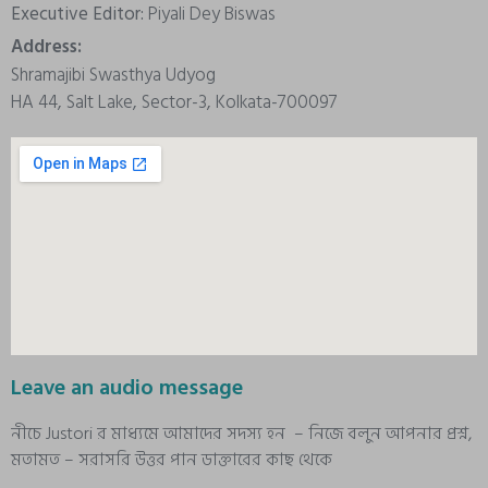
Executive Editor:
Piyali Dey Biswas
Address:
Shramajibi Swasthya Udyog
HA 44, Salt Lake, Sector-3, Kolkata-700097
Leave an audio message
নীচে Justori র মাধ্যমে আমাদের সদস্য হন – নিজে বলুন আপনার প্রশ্ন,
মতামত – সরাসরি উত্তর পান ডাক্তারের কাছ থেকে