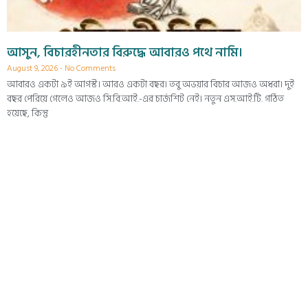
আসুন, বিচারহীনতার বিরুদ্ধে আবারও পথে নামি।
August 9, 2026
No Comments
আবারও একটা ৯ই আগস্ট। আরও একটা বছর। তবু অভয়ার বিচার আজও অধরা। দুই
বছর পেরিয়ে গেলেও আজও সি.বি.আই.-এর চার্জশিট নেই। নতুন এস.আই.টি. গঠিত
হয়েছে, কিন্তু