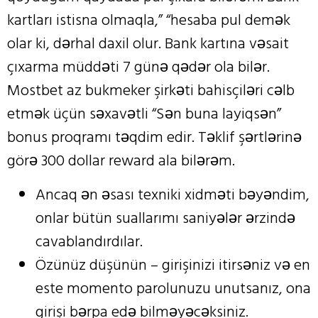
kartları istisna olmaqla,” “hesaba pul demək
olar ki, dərhal daxil olur. Bank kartına vəsait
çıxarma müddəti 7 günə qədər ola bilər.
Mostbet az bukmeker şirkəti bahisçiləri cəlb
etmək üçün səxavətli “Sən buna layiqsən”
bonus proqramı təqdim edir. Təklif şərtlərinə
görə 300 dollar reward ala bilərəm.
Ancaq ən əsası texniki xidməti bəyəndim,
onlar bütün suallarımı saniyələr ərzində
cavablandırdılar.
Özünüz düşünün – girişinizi itirsəniz və en
este momento parolunuzu unutsanız, ona
girişi bərpa edə bilməyəcəksiniz.