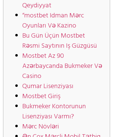
Qeydiyyat
“mostbet Idman Mərc
Oyunları Və Kazino
Bu Gün Üçün Mostbet
Rəsmi Saytının Iş Güzgüsü
Mostbet Az 90
Azərbaycanda Bukmeker Və
Casino
Qumar Lisenziyası
Mostbet Giriş
Bukmeker Kontorunun
Lisenziyası Varmı?
Mərc Növləri
Ən Çox Mərcli Mobil Tətbiq