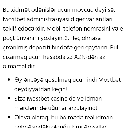
Bu xidmət ödənişlər üçün mövcud deyilsə,
Mostbet administrasiyası digər variantları
təklif edəcəkdir. Mobil telefon nömrəsini və e-
poçt ünvanını yoxlayın. 3. Heç olmasa
çıxarılmış depoziti bir dəfə geri qaytarın. Pul
çıxarmaq üçün hesabda 23 AZN-dən az
olmamalıdır.
Əyləncəyə qoşulmaq üçün indi Mostbet
qeydiyyatdan keçin!
Sizə Mostbet casino da və idman
mərclərində uğurlar arzulayırıq!
Əlavə olaraq, bu bölmədə real idman
bölməsindəki olduğu kimi əmsallar