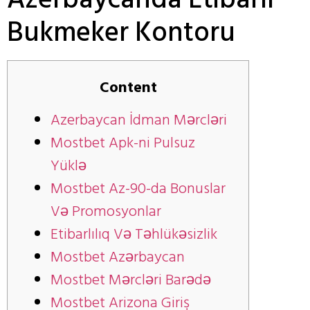
Bukmeker Kontoru
Content
Azerbaycan İdman Mərcləri
Mostbet Apk-ni Pulsuz
Yüklə
Mostbet Az-90-da Bonuslar
Və Promosyonlar
Etibarlılıq Və Təhlükəsizlik
Mostbet Azərbaycan
Mostbet Mərcləri Barədə
Mostbet Arizona Giriş