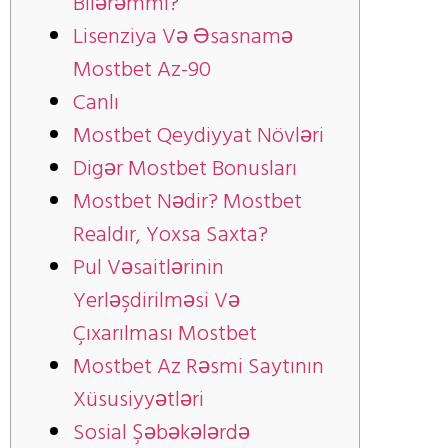
Bilərəmmi?
Lisenziya Və Əsasnamə
Mostbet Az-90
Canlı
Mostbet Qeydiyyat Növləri
Digər Mostbet Bonusları
Mostbet Nədir? Mostbet
Realdır, Yoxsa Saxta?
Pul Vəsaitlərinin
Yerləşdirilməsi Və
Çıxarılması Mostbet
Mostbet Az Rəsmi Saytının
Xüsusiyyətləri
Sosial Şəbəkələrdə