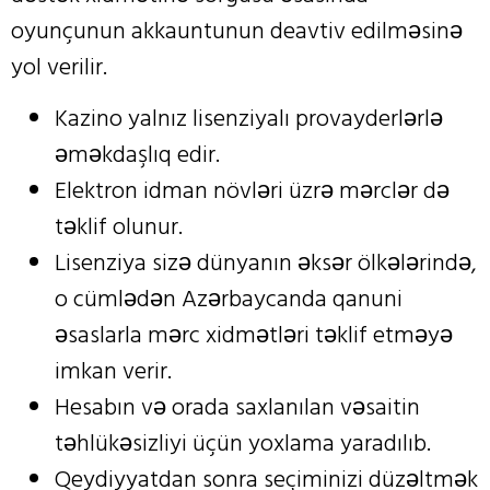
oyunçunun akkauntunun deavtiv edilməsinə
yol verilir.
Kazino yalnız lisenziyalı provayderlərlə
əməkdaşlıq edir.
Elektron idman növləri üzrə mərclər də
təklif olunur.
Lisenziya sizə dünyanın əksər ölkələrində,
o cümlədən Azərbaycanda qanuni
əsaslarla mərc xidmətləri təklif etməyə
imkan verir.
Hesabın və orada saxlanılan vəsaitin
təhlükəsizliyi üçün yoxlama yaradılıb.
Qeydiyyatdan sonra seçiminizi düzəltmək