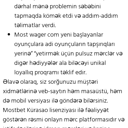
dərhal mənə problemin səbəbini
tapmaqda kömək etdi və addım-addım
təlimatlar verdi.
Most wager com yeni başlayanlar
oyunçulara adi oyunçuların tapşırıqları
yerinə” “yetirmək üçün pulsuz mərclər və
digər hədiyyələr ala biləcəyi unikal
loyallıq proqramı təklif edir.
Əlavə olaraq, siz sorğunuzu müştəri
xidmətlərinə veb-saytın həm masaüstü, həm
də mobil versiyası ilə göndərə bilərsiniz.
Mostbet Kürasao lisenziyası ilə fəaliyyət
göstərən rəsmi onlayn mərc platformasıdır və