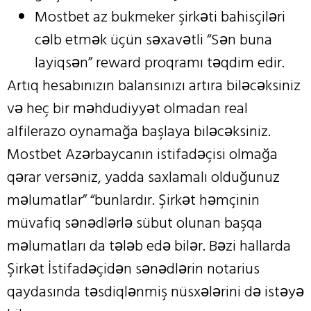
Mostbet az bukmeker şirkəti bahisçiləri
cəlb etmək üçün səxavətli “Sən buna
layiqsən” reward proqramı təqdim edir.
Artıq hesabınızın balansınızı artıra biləcəksiniz
və heç bir məhdudiyyət olmadan real
alfilerazo oynamağa başlaya biləcəksiniz.
Mostbet Azərbaycanın istifadəçisi olmağa
qərar versəniz, yadda saxlamalı olduğunuz
məlumatlar” “bunlardır. Şirkət həmçinin
müvafiq sənədlərlə sübut olunan başqa
məlumatları da tələb edə bilər. Bəzi hallarda
Şirkət İstifadəçidən sənədlərin notarius
qaydasında təsdiqlənmiş nüsxələrini də istəyə