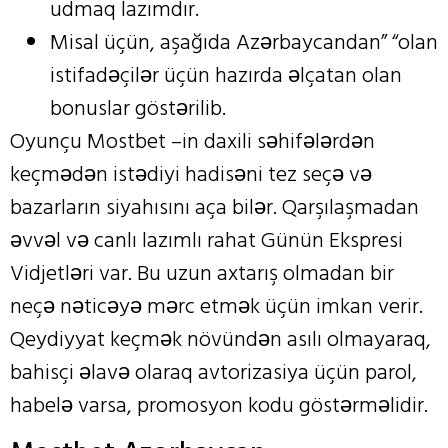
udmaq lazımdır.
Misal üçün, aşağıda Azərbaycandan” “olan
istifadəçilər üçün hazırda əlçatan olan
bonuslar göstərilib.
Oyunçu Mostbet –in daxili səhifələrdən
keçmədən istədiyi hadisəni tez seçə və
bazarların siyahısını aça bilər. Qarşılaşmadan
əvvəl və canlı lazımlı rahat Günün Ekspresi
Vidjetləri var. Bu uzun axtarış olmadan bir
neçə nəticəyə mərc etmək üçün imkan verir.
Qeydiyyat keçmək növündən asılı olmayaraq,
bahisçi əlavə olaraq avtorizasiya üçün parol,
habelə varsa, promosyon kodu göstərməlidir.