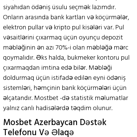
siyahıdan ödəniş üsulu seçmək lazımdır.
Onların arasında bank kartları və köçürmələr,
elektron pullar və kripto pul kisələri var. Pul
vəsaitlərini çıxarmaq üçün oyunçu depozit
məbləğinin ən azı 70%-i olan məbləğə mərc
qoymalıdır. Əks halda, bukmeker kontoru pul
çıxarmaqdan imtina edə bilər. Məbləği
doldurmaq üçün istifadə edilən eyni ödəniş
sistemləri, həmçinin bank köçürmələri üçün
əlçatandır. Mostbet -də statistik məlumatlar
yalnız canlı hadisələrdə təqdim olunur.
Mosbet Azerbaycan Dəstək
Telefonu Və Əlaqə