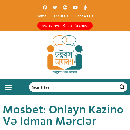
Home
About Us
Contact Us
Swasthyer Britte Archive
Mosbet: Onlayn Kazino
Və Idman Mərclər