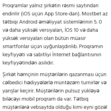
Proqramlar yalnız şirkətin rəsmi saytından
endirilir (iOS üçün App Store-dan). Mostbet az
tətbiqi Android əməliyyat sistemlərinin 5. 0
və daha yüksək versiyaları, İOS 10 və daha
yüksək versiyaları olan bütün müasir
smartfonlar üçün uyğunlaşdırılıb. Proqramın
keyfiyyəti və sabitliyi İnternet bağlantısının
keyfiyyətindən asılıdır.
Şirkət həmçinin müştərilərin qazanması üçün
cəlbedici hədiyyələrlə müntəzəm turnirlər və
yarışlar keçirir. Müştərilərin pulsuz yükləyə
biləcəyi mobil proqram da var. Tətbiq
müştərilərə vebsaytda olduğu kimi eyni gözəl