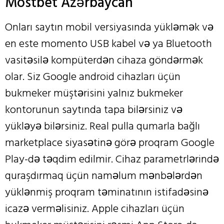
Mostbet Azərbaycan
Onları saytın mobil versiyasında yükləmək və
en este momento USB kabel və ya Bluetooth
vasitəsilə kompüterdən cihaza göndərmək
olar. Siz Google android cihazları üçün
bukmeker müştərisini yalnız bukmeker
kontorunun saytında tapa bilərsiniz və
yükləyə bilərsiniz. Real pulla qumarla bağlı
marketplace siyasətinə görə proqram Google
Play-də təqdim edilmir. Cihaz parametrlərində
quraşdırmaq üçün naməlum mənbələrdən
yüklənmiş proqram təminatının istifadəsinə
icazə verməlisiniz. Apple cihazları üçün