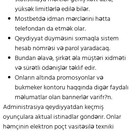
yüksək limitlərlə edilə bilər.
Mostbetdə idman mərclərini hətta
telefondan da etmək olar.
Qeydiyyat düyməsini sıxmaqla sistem
hesab nömrəsi və parol yaradacaq.
Bundan əlavə, şirkət əla müştəri xidməti
və sürətli ödənişlər təklif edir.
Onların altında promosyonlar və
bukmeker kontoru haqqında digər faydalı
məlumatlar olan bannerlər varifr?n.
Administrasiya qeydiyyatdan keçmiş
oyunçulara aktual istinadlar göndərir. Onlar
həmçinin elektron poçt vasitəsilə texniki