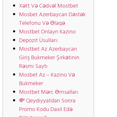
Xətt Və Cədvəl Mostbet
Mosbet Azerbaycan Dəstək
Telefonu Və Əlaqə
Mostbet Onlayn Kazino
Depozit Üsulları:
Mostbet Az Azerbaycan
Giriş Bukmeker Şirkətinin
Rəsmi Saytı
Mosbet Az – Kazino Və
Bukmeker
Mostbet Mərc Əmsalları
💸 Qeydiyyatdan Sonra
Promo Kodu Daxil Edə