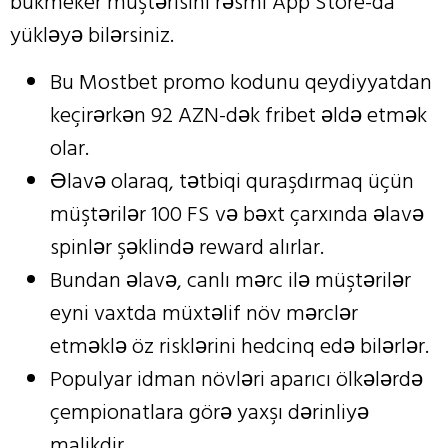
bukmeker müştərisini rəsmi App Store-da
yükləyə bilərsiniz.
Bu Mostbet promo kodunu qeydiyyatdan
keçirərkən 92 AZN-dək fribet əldə etmək
olar.
Əlavə olaraq, tətbiqi quraşdırmaq üçün
müştərilər 100 FS və bəxt çarxında əlavə
spinlər şəklində reward alırlar.
Bundan əlavə, canlı mərc ilə müştərilər
eyni vaxtda müxtəlif növ mərclər
etməklə öz risklərini hedcinq edə bilərlər.
Populyar idman növləri aparıcı ölkələrdə
çempionatlara görə yaxşı dərinliyə
malikdir.