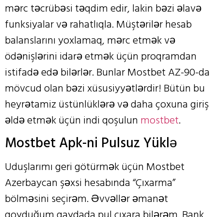
mərc təcrübəsi təqdim edir, lakin bəzi əlavə
funksiyalar və rahatlıqla. Müştərilər hesab
balanslarını yoxlamaq, mərc etmək və
ödənişlərini idarə etmək üçün proqramdan
istifadə edə bilərlər. Bunlar Mostbet AZ-90-da
mövcud olan bəzi xüsusiyyətlərdir! Bütün bu
heyrətamiz üstünlüklərə və daha çoxuna giriş
əldə etmək üçün indi qoşulun
mostbet
.
Mostbet Apk-ni Pulsuz Yüklə
Uduşlarımı geri götürmək üçün Mostbet
Azerbaycan şəxsi hesabında “Çıxarma”
bölməsini seçirəm. Əvvəllər əmanət
qoyduğum qaydada pul çıxara bilərəm. Bank