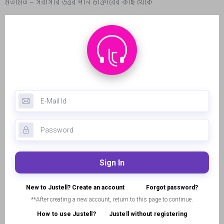
মতামত – সরাসরি উত্তর পান ডাক্তারের কাছ থেকে