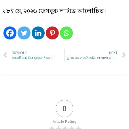
১৮ই মে, ২০২৬ ফেসবুক লাইভে আলোচিত।
PREVIOUS
NEXT
কয়েকটি খবর ঠিক সুখকর ঠেকল না
নতুন সরকার ও জমি অধিগ্রহণ: আশা আশঙ্কার দোলাচল
0
Article Rating