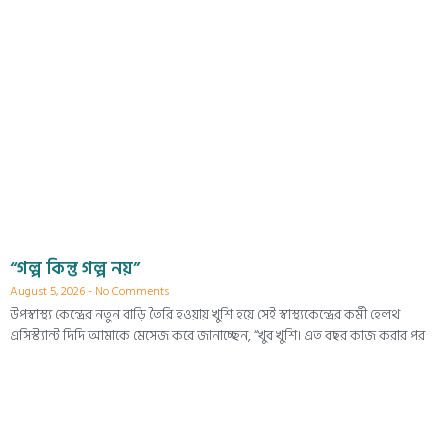
“গল্প কিন্তু গল্প নয়”
August 5, 2026
No Comments
উপস্বাস্থ্য কেন্দ্রের নতুন বাড়ি তৈরি হওয়ায় খুশি হয়ে সেই স্বাস্থ্যকেন্দ্রের কর্মী হেলথ
এসিস্ট্যান্ট দিদি আমাকে মেসেজ করে জানাচ্ছেন, “খুব খুশি। এত বছর কাজ করার পর