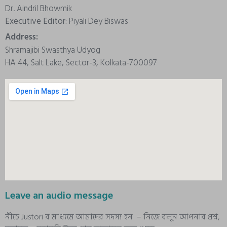
Dr. Aindril Bhowmik
Executive Editor:
Piyali Dey Biswas
Address:
Shramajibi Swasthya Udyog
HA 44, Salt Lake, Sector-3, Kolkata-700097
Leave an audio message
নীচে Justori র মাধ্যমে আমাদের সদস্য হন – নিজে বলুন আপনার প্রশ্ন,