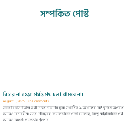
সম্পর্কিত পোস্ট
বিচার না হওয়া পর্যন্ত পথ চলা থামবে না।
August 5, 2026
No Comments
সরকারি হাসপাতাল তথা শিক্ষাপ্রাঙ্গণের বুকে সংঘটিত ৯ আগস্টের সেই নৃশংস অপরাধ
আজও বিচারহীন। সময় পেরিয়েছে, ক্যালেন্ডারের পাতা বদলেছে, কিন্তু ন্যায়বিচারের পথ
আজও অধরা। তদন্তভার গ্রহণের