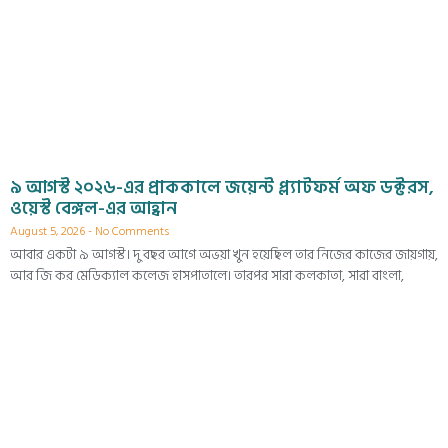
৯ আগস্ট ২০২৬-এর প্রাককালে জয়েন্ট প্ল্যাটফর্ম অফ ডক্টরস,
ওয়েস্ট বেঙ্গল-এর আহ্বান
August 5, 2026
No Comments
আবার একটা ৯ আগস্ট। দু বছর আগে অভয়া খুন হয়েছিল তার নিজের কাজের জায়গায়,
আর জি কর মেডিক্যাল কলেজ হাসপাতালে। তারপর সারা কলকাতা, সারা বাংলা,