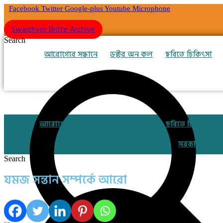
Skip
Facebook
Twitter
Google-plus
Youtube
Microphone
to
content
Swasthyer Britte Archive
Search
আরোগ্যের সন্ধানে
ডক্টর অন কল
ছবিতে চিকিৎসা
আরোগ্যের সন্ধানে
ডক্টর অন কল
ছবিতে চিকিৎসা
স্বাস্থ্য আন্দোলন
সরকারি কড়চা
Search
যমজ সন্তান সম্পর্কে আরো