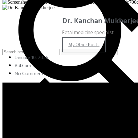
Dr. Kanchan Mukherje
Fetal medicine specialist
My Other Posts
January 10, 2026
8:43 am
No Comments