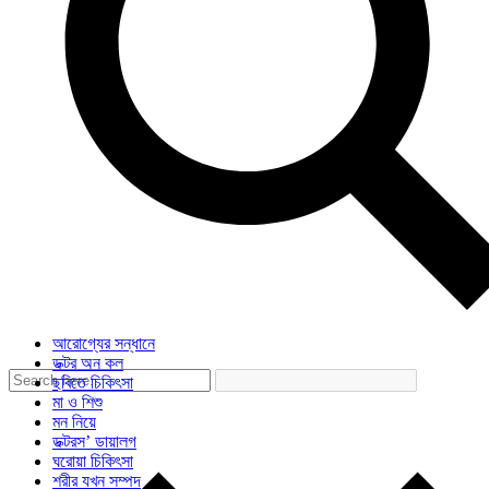
আরোগ্যের সন্ধানে
ডক্টর অন কল
ছবিতে চিকিৎসা
মা ও শিশু
মন নিয়ে
ডক্টরস’ ডায়ালগ
ঘরোয়া চিকিৎসা
শরীর যখন সম্পদ