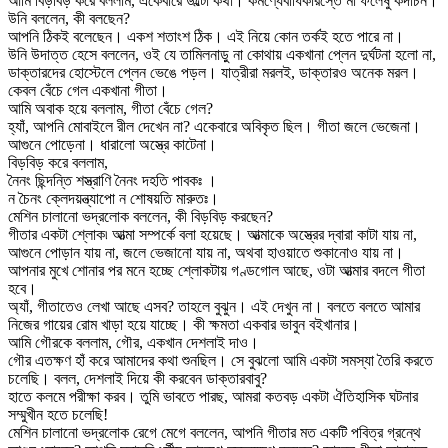
আমি বিড়বিড় করে বললাম, একেবারে উল্টো কথা। কর্মণ্যেবাধিকারস্তে মা ফলেষু কদাচন।
উনি বললেন, কী বলছেন?
আপনি ঠিকই বলেছেন। একশ শতাংশ ঠিক। এই নিয়ে কোন তর্কই হতে পারে না।
উনি উদাত্ত হেসে বললেন, ওই যে তামিলনাড়ু না কোথায় একখানা প্লেন দুর্ঘটনা হলো না,
ডাক্তারদের হোস্টেলে প্লেন ভেঙে পড়ল। যাত্রীরা মরলই, ডাক্তারও অনেক মরল।
কেবল বেঁচে গেল একখানা গীতা।
আমি অবাক হয়ে বললাম, গীতা বেঁচে গেল?
হ্যাঁ, আপনি মোবাইলে রীল দেখেন না? একেবারে অবিকৃত ছিল। গীতা জলে ভেজেনা।
আগুনে পোড়েনা। ধারালো অস্ত্রে কাটেনা।
বিড়বিড় করে বললাম,
নৈনং ছিন্দন্তি শস্ত্রাণি নৈনং দহতি পাবকঃ ।
ন চৈনং ক্লেদয়ন্ত্যাপো ন শোষয়তি মারুতঃ।
মেশিন চালানো ভদ্রলোক বললেন, কী বিড়বিড় করছেন?
গীতার একটা শ্লোক৷ আত্মা সম্পর্কে বলা হয়েছে। আত্মাকে অস্ত্রের দ্বারা কাটা যায় না,
আগুনে পোড়ান যায় না, জলে ভেজানো যায় না, অথবা হাওয়াতে শুকানোও যায় না।
আপনার মুখে শোনার পর মনে হচ্ছে শ্লোকটায় গণ্ডগোল আছে, ওটা আত্মার বদলে গীতা
হবে।
অ্যাঁ, গীতাতেও লেখা আছে এসব? তাহলে বুঝুন। এই দেখুন না। বলতে বলতে আমার
নিজের গায়ের রোম খাড়া হয়ে যাচ্ছে। কী ক্ষমতা একবার ভাবুন বইখানার।
আমি গৌরকে বললাম, গৌর, একখান দেশলাই দাও।
গৌর এতক্ষণ হাঁ করে আমাদের কথা শুনছিল। সে বুঝলো আমি একটা সমস্যা তৈরি করতে
চলেছি। বলল, দেশলাই দিয়ে কী করবেন ডাক্তারবাবু?
হাতে কলমে পরীক্ষা করব। তুমি ভাবতে পারছ, আমরা কতবড় একটা ঐতিহাসিক ঘটনার
সম্মুখীন হতে চলেছি!
মেশিন চালানো ভদ্রলোক রেগে মেগে বললেন, আপনি গীতার মত একটি পবিত্র গ্রন্থে