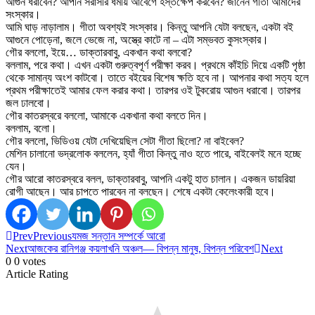
আগুন ধরাবেন? আপনি সরাসরি ধর্মীয় আবেগে হস্তক্ষেপ করবেন? জানেন গীতা আমাদের
সংস্কার।
আমি ঘাড় নাড়ালাম। গীতা অবশ্যই সংস্কার। কিন্তু আপনি যেটা বলছেন, একটা বই
আগুনে পোড়েনা, জলে ভেজে না, অস্ত্রে কাটে না – এটা সম্ভবত কুসংস্কার।
গৌর বললো, ইয়ে… ডাক্তারবাবু, একখান কথা বলবো?
বললাম, পরে কথা। এখন একটা গুরুত্বপূর্ণ পরীক্ষা করব। প্রথমে কাঁইচি দিয়ে একটি পৃষ্ঠা
থেকে সামান্য অংশ কাটবো। তাতে বইয়ের বিশেষ ক্ষতি হবে না। আপনার কথা সত্য হলে
প্রথম পরীক্ষাতেই আমার ফেল করার কথা। তারপর ওই টুকরোয় আগুন ধরাবো। তারপর
জল ঢালবো।
গৌর কাতরস্বরে বললো, আমাকে একখানা কথা বলতে দিন।
বললাম, বলো।
গৌর বললো, ভিডিওয় যেটা দেখিয়েছিল সেটা গীতা ছিলো? না বাইবেল?
মেশিন চালানো ভদ্রলোক বললেন, হ্যাঁ গীতা কিন্তু নাও হতে পারে, বাইবেলই মনে হচ্ছে
যেন।
গৌর আরো কাতরস্বরে বলল, ডাক্তারবাবু, আপনি একটু হাত চালান। একজন ডায়রিয়া
রোগী আছেন। আর চাপতে পারবেন না বলছেন। শেষে একটা কেলেংকারী হবে।
Prev
Previous
যমজ সন্তান সম্পর্কে আরো
Next
আজকের রানিগঞ্জ কয়লাখনি অঞ্চল— বিপন্ন মানুষ, বিপন্ন পরিবেশ
Next
0
0
votes
Article Rating