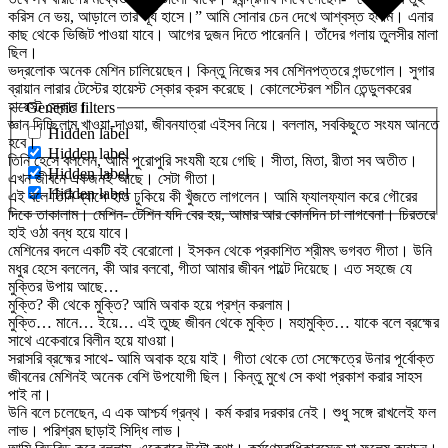
করিস নে ভয়, আড়ালে তার সূর্য হাসে।” আমি সোনার চেন দেখে আশ্বস্ত হলাম। এনার
কাছ থেকে ভিজিট পাওয়া যাবে। আগের দুজন দিতে পারেননি। তাঁদের গলায় তুলসীর মালা
ছিল।
ভদ্রলোক অনেক মেশিন চালিয়েছেন। কিন্তু নিজের সব মেশিনপত্তরে গন্ডগোল। সুগার
ব্রায়ান লারার টেস্টের হায়েস্ট স্কোর ক্রস করেছে। কোলেস্টেরল শচীন তেন্ডুলকরের
হায়েস্ট স্কোর।
Generic filters
জ্ঞান দিচ্ছিলাম খাওয়া-দাওয়া, জীবনযাত্রা এইসব নিয়ে। বললাম, সবকিছুতে সংযম আনতে
Hidden label
হবে।
Hidden label
তিনি হেসে বললেন, আমি পুরোপুরি সংযমী হয়ে গেছি। সীতা, মিতা, রীতা সব অতীত।
Hidden label
এখন জীবনে একজনই আছে। সেটা গীতা।
Hidden label
এই বলে তিনি ব্যাগে হাত ঢুকিয়ে কী খুঁজতে লাগলেন। আমি ফ্যালফ্যাল করে গৌরের
দিকে তাকালাম। মেশিন- টেশিন যদি বের হয়, আমার আর কোনদিন চা লাগবেনা। চিরতরে
হাই ওঠা বন্ধ হয়ে যাবে।
মেশিনের বদলে একটি বই বেরোলো। ইসকন থেকে প্রকাশিত শ্রীমৎ ভগবত গীতা। উনি
মধুর হেসে বললেন, কী আর বলবো, গীতা আমার জীবন পাল্টে দিয়েছে। এত সহজে যে
মুক্তির উপায় আছে…
মুক্তি? কী থেকে মুক্তি? আমি অবাক হয়ে প্রশ্ন করলাম।
মুক্তি… মানে… ইয়ে… এই তুচ্ছ জীবন থেকে মুক্তি। মহামুক্তি… যাকে বলে ব্রহ্মের
সাথে একেবারে বিলীন হয়ে যাওয়া।
সরাসরি ব্রহ্মের সাথে- আমি অবাক হয়ে যাই। গীতা থেকে তো সেক্ষেত্রে উনার পূর্বোক্ত
জীবনের মেশিনই অনেক বেশি উপযোগী ছিল। কিন্তু মুখে সে কথা প্রকাশ করার সাহস
পাই না।
উনি বলে চলেছেন, এ এক আশ্চর্য গ্রন্থ। কর্ম করার দরকার নেই। শুধু সঙ্গে রাখলেই ফল
লাভ। পরিশ্রম ছাড়াই সিদ্ধি লাভ।