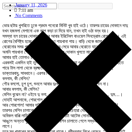
January 11, 2026
7:11 am
No Comments
ভোর ছটায় খুপরিতে ঢুকে প্রথম পনেরো মিনিট খুব হাই ওঠে। তারপর চায়ের দোকানে দাদু
যখন হজমলা মেশানো এক কাপ কড়া চা দিয়ে যান, তখন হাই ওঠা বন্ধ হয়।
সমস্যা হল চায়ের দোকানের দাদুর আবার ইরিটেবল বাওয়েল সিনড্রোম রোগ আছে। এই
রোগের বৈশিষ্ট্য হচ্ছে কারণে অকারণে পায়খানা পায়। বাড়ি থেকে জামা কাপড় পরে
বেরোনোর সময় পায়খানা পেয়ে গেল। সব সেরে আবার বেরোতে যাবেন হঠাৎ মেঘ ডেকেছে,
অমনি পায়খানা পেয়ে গেল। যার ফলে দাদুর দোকান খুলতে মাঝে মাঝেই দেরি হয়, আর
আমার হাই তোলাও চলতে থাকে।
এরকমই একদিন হাই তুলতে তুলতে রোগীদের সমস্যা শুনছি। নানাবিধ সমস্যা – হাতে
পায়ে টাস লাগা থেকে ব্রক্ষ্মতালুতে গ্যাসীয় নৃত্য। এমন সময় গৌর এসে বলল,
ডাক্তারবাবু, সাবধানে। এরপর যিনি আসবেন, ভালো মেশিন চালাতেন।
বললাম, কী মেশিন?
গৌর বললো, চুপ চুপ, শুনলে আবার দুঃখ পাবেন। এখন তো আর চালান না।
আবার বললাম, কী মেশিন?
মেশিন বুঝেন না? ওইযে দু নলা, একসাথে দুটো নল দিয়েই বের হয়। দুম… দুম…।
দোহাই আপনাকে, শোরগোল করবেন না।
আর শোরগোল! আমার হাই ওঠা বন্ধ হয়ে গেল। সক্কাল সক্কাল এসব কী রোগী!
তারপর মেশিন চালানো ভদ্রলোক যখন ঢুকলেন, চেহারা দেখে আরো ঘাবড়ে গেলাম।
অবিকল বাপ্পি লাহিড়ীর কার্বন কপি। গলায় গোটা আটেক সোনার চেন। দুহাতের দশটা
আঙুলে অন্তত কুড়িটা আংটি। ভালো মেশিন চালাতে গেলে সম্ভবত এতগুলোই আংটি
লাগে।
তবে সব খারাপের মধ্যেও একটু ভালো থাকে। রবীন্দ্রনাথ লিখে গেছেন- “মেঘ দেখে তুই