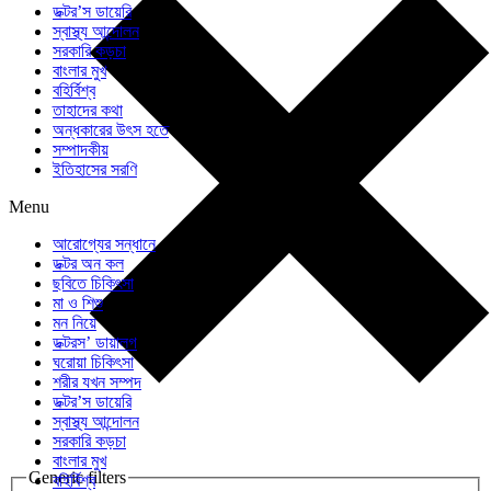
ডক্টর’স ডায়েরি
স্বাস্থ্য আন্দোলন
সরকারি কড়চা
বাংলার মুখ
বহির্বিশ্ব
তাহাদের কথা
অন্ধকারের উৎস হতে
সম্পাদকীয়
ইতিহাসের সরণি
Menu
আরোগ্যের সন্ধানে
ডক্টর অন কল
ছবিতে চিকিৎসা
মা ও শিশু
মন নিয়ে
ডক্টরস’ ডায়ালগ
ঘরোয়া চিকিৎসা
শরীর যখন সম্পদ
ডক্টর’স ডায়েরি
স্বাস্থ্য আন্দোলন
সরকারি কড়চা
বাংলার মুখ
Generic filters
বহির্বিশ্ব