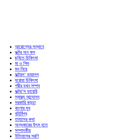
আরোগ্যের সন্ধানে
ডক্টর অন কল
ছবিতে চিকিৎসা
মা ও শিশু
মন নিয়ে
ডক্টরস’ ডায়ালগ
ঘরোয়া চিকিৎসা
শরীর যখন সম্পদ
ডক্টর’স ডায়েরি
স্বাস্থ্য আন্দোলন
সরকারি কড়চা
বাংলার মুখ
বহির্বিশ্ব
তাহাদের কথা
অন্ধকারের উৎস হতে
সম্পাদকীয়
ইতিহাসের সরণি