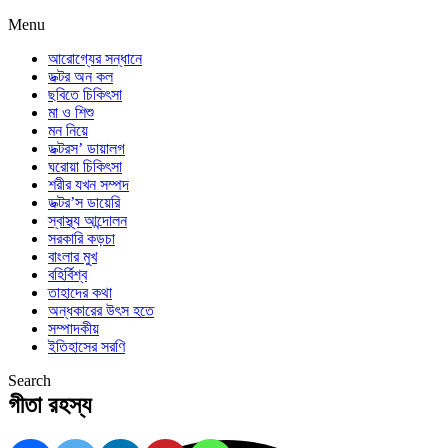
Menu
আরোগ্যের সন্ধানে
ডক্টর অন কল
ছবিতে চিকিৎসা
মা ও শিশু
মন নিয়ে
ডক্টরস’ ডায়ালগ
ঘরোয়া চিকিৎসা
শরীর যখন সম্পদ
ডক্টর’স ডায়েরি
স্বাস্থ্য আন্দোলন
সরকারি কড়চা
বাংলার মুখ
বহির্বিশ্ব
তাহাদের কথা
অন্ধকারের উৎস হতে
সম্পাদকীয়
ইতিহাসের সরণি
Search
গীতা রহস্য