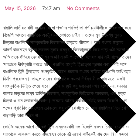
May 15, 2026
7:47 am
No Comments
বাঙালি জাতীয়তাবাদী সংগঠন ‘বাংলা পক্ষ’-র প্রতিষ্ঠাতা গর্গ চ্যাটার্জীকে গ্রেফতার করে
বিজেপি আসলে বাঙালিকে একটু সবক শেখাতে চাইল। তাদের মূল উদ্দেশ্য মুক্ত
চিন্তার বাঙালিকে সাম্প্রদায়িক বিভাজনের রাস্তায় হাঁটানো। তাই বাংলার মানুষের
আদর্শ রামমোহন রবীন্দ্র নজরুল সুভাষ রামকৃষ্ণ বিবেকানন্দকে নিয়ে গড়ে ওঠা সত্তা ও
অস্মিতাকে গুঁড়িয়ে দেওয়াটা খুব জরুরি একটা পদক্ষেপ, বিশেষত যদি এই রাজ্যে তাদের
ক্ষমতাকে দীর্ঘস্থায়ী করতে হয়। বাঙালির মধ্যেই হিন্দুত্বের প্রসার এবং একই সঙ্গে
বাঙালিকে হিন্দি হিন্দুত্বের সংস্কৃতির জোশে মজাতে বাংলার মাটিতে অবাঙালি আধিপত্য
নির্মাণ প্রয়োজন। তাহলে তাদের রাজনৈতিক ক্ষমতা দীর্ঘস্থায়ী হওয়ার মতো একটা
সাংস্কৃতিক ভিত্তি পেয়ে যাবে। এটার জন্যই শুধু মহাকরণ দখল যথেষ্ট নয়, দরকার
বাংলার মানুষের মধ্যে তার্কিক বিভাজন, সাংস্কৃতিক ভিত্তিকে আক্রমণ, এবং মুক্ত
চিন্তা ও বাম মতাদর্শের বিনাশ। ক্ষমতায় আসার পরদিন সেটাই করতে বিজেপি বাংলা
পক্ষের প্রতিষ্ঠাতাকে জেলে ঢোকালো শুধু এটা বোঝাতে যে আর বাঙালিত্ব নিয়ে বেশি
বাড়াবাড়ি তারা সইবে না।
ভোটের অনেক আগে থেকেই হিন্দি সাম্রাজ্যবাদী দল বিজেপি বাংলার চিন্তা চেতনা ও
সত্তাকে আক্রমণ করতে রামমোহন থেকে রবীন্দ্রনাথ কাউকেই বাদ দেয় নি। ক্ষমতা