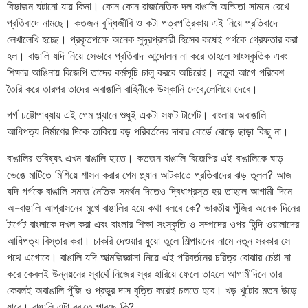
বিভাজন ঘটানো যায় কিনা। কোন কোন রাজনৈতিক দল বাঙালি অস্মিতা সামনে রেখে
প্রতিবাদে নামছে। কতজন বুদ্ধিজীবি ও কটা পত্রপত্রিকায় এই নিয়ে প্রতিবাদে
লেখালেখি হচ্ছে। প্রকৃতপক্ষে অনেক সুদূরপ্রসারী হিসেব কষেই গর্গকে গ্রেফতার করা
হল। বাঙালি যদি নিয়ে সেভাবে প্রতিবাদ আন্দোলন না করে তাহলে সাংস্কৃতিক এবং
শিক্ষার আঙিনায় বিজেপি তাদের কর্মসূচি চালু করবে অচিরেই। নতুবা আগে পরিবেশ
তৈরি করে তারপর তাদের অবাঙালি বাহিনীকে উস্কানি দেবে,লেলিয়ে দেবে।
গর্গ চট্টোপাধ্যায় এই গেম প্ল্যানে শুধুই একটা সফট টার্গেট। বাংলায় অবাঙালি
আধিপত্য নির্মাণের দিকে তাকিয়ে বড় পরিবর্তনের দাবার বোর্ডে বোড়ে ছাড়া কিছু না।
বাঙালির ভবিষ্যৎ এখন বাঙালি হাতে। কতজন বাঙালি বিজেপির এই বাঙালিকে ঘাড়
ভেঙে মাটিতে মিশিয়ে শাসন করার গেম প্ল্যান আটকাতে প্রতিবাদের ঝড় তুলল? আজ
যদি গর্গকে বাঙালি সমাজ নৈতিক সমর্থন দিতেও দ্বিধাগ্রস্ত হয় তাহলে আগামী দিনে
অ-বাঙালি আগ্রাসনের মুখে বাঙালির হয়ে কথা বলবে কে? ভারতীয় পুঁজির অনেক দিনের
টার্গেট বাংলাকে দখল করা এবং বাংলার শিক্ষা সংস্কৃতি ও সম্পদের ওপর হিন্দি ওয়ালাদের
আধিপত্য বিস্তার করা। চাকরি দেওয়ার ধুয়ো তুলে শিল্পায়নের নামে নতুন সরকার সে
পথে এগোবে। বাঙালি যদি আত্মজিজ্ঞাসা নিয়ে এই পরিবর্তনের চরিত্র বোঝার চেষ্টা না
করে কেবলই উন্নয়নের স্বার্থে নিজের স্বর হারিয়ে ফেলে তাহলে আগামীদিনে তার
কেবলই অবাঙালি পুঁজি ও প্রভুর দাস বৃত্তি করেই চলতে হবে। খড় খুটোর মতন উড়ে
যাবে। বাঙালি এটা বুঝতে পারছে কি?