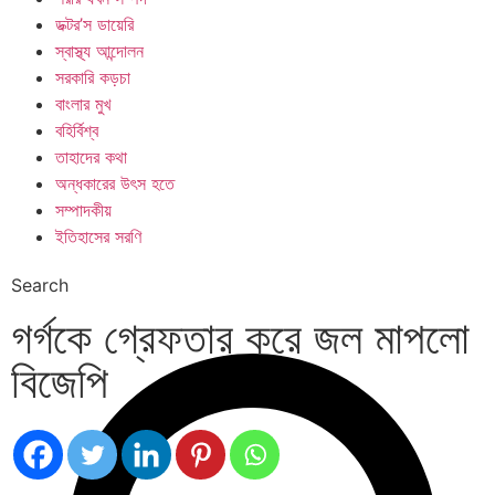
ডক্টর’স ডায়েরি
স্বাস্থ্য আন্দোলন
সরকারি কড়চা
বাংলার মুখ
বহির্বিশ্ব
তাহাদের কথা
অন্ধকারের উৎস হতে
সম্পাদকীয়
ইতিহাসের সরণি
Search
গর্গকে গ্রেফতার করে জল মাপলো
বিজেপি