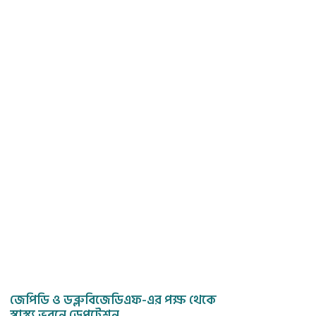
জেপিডি ও ডব্লুবিজেডিএফ-এর পক্ষ থেকে
স্বাস্থ্য ভবনে ডেপুটেশন