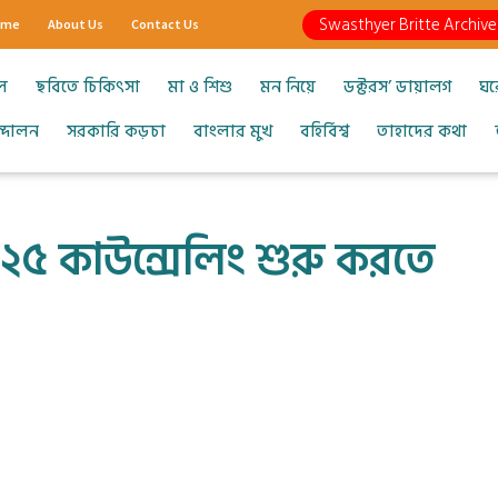
Swasthyer Britte Archive
ome
About Us
Contact Us
ল
ছবিতে চিকিৎসা
মা ও শিশু
মন নিয়ে
ডক্টরস’ ডায়ালগ
ঘর
আন্দোলন
সরকারি কড়চা
বাংলার মুখ
বহির্বিশ্ব
তাহাদের কথা
২৫ কাউন্সেলিং শুরু করতে