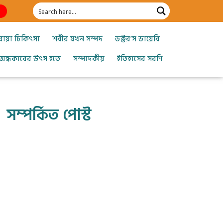
োয়া চিকিৎসা
শরীর যখন সম্পদ
ডক্টর’স ডায়েরি
অন্ধকারের উৎস হতে
সম্পাদকীয়
ইতিহাসের সরণি
সম্পর্কিত পোস্ট