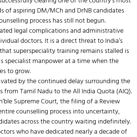
 successfully clearing one of the country’s most
ds of aspiring DM/MCh and DrNB candidates
ounselling process has still not begun.
eated legal complications and administrative
ividual doctors. It is a direct threat to India’s
hat superspeciality training remains stalled is
us specialist manpower at a time when the
es to grow.
avated by the continued delay surrounding the
ts from Tamil Nadu to the All India Quota (AIQ).
n’ble Supreme Court, the filing of a Review
ntire counselling process into uncertainty,
idates across the country waiting indefinitely.
Doctors who have dedicated nearly a decade of