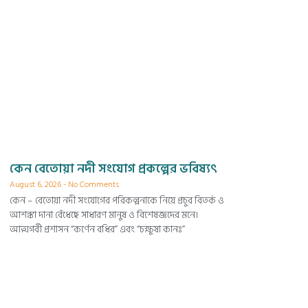
কেন বেতোয়া নদী সংযোগ প্রকল্পের ভবিষ্যৎ
August 6, 2026
No Comments
কেন – বেতোয়া নদী সংযোগের পরিকল্পনাকে নিয়ে প্রচুর বিতর্ক ও
আশঙ্কা দানা বেঁধেছে সাধারণ মানুষ ও বিশেষজ্ঞদের মনে।
আত্মগর্বী প্রশাসন “কর্ণেন বধির” এবং “চক্ষুষা কানঃ”