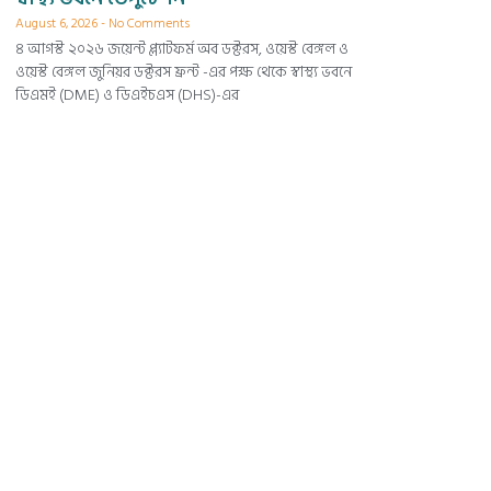
August 6, 2026
No Comments
৪ আগস্ট ২০২৬ জয়েন্ট প্ল্যাটফর্ম অব ডক্টরস, ওয়েস্ট বেঙ্গল ও
ওয়েস্ট বেঙ্গল জুনিয়র ডক্টরস ফ্রন্ট -এর পক্ষ থেকে স্বাস্থ্য ভবনে
ডিএমই (DME) ও ডিএইচএস (DHS)-এর