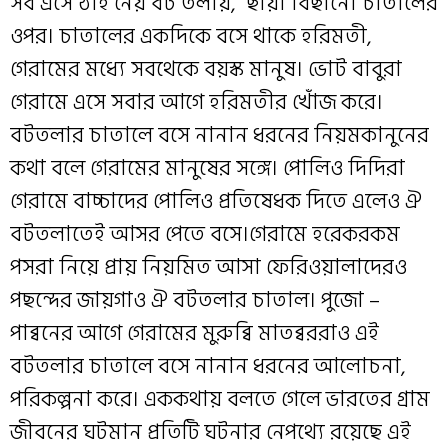
সব এসে ঠাঁই নেয় বট তলায়, ছায়া বিছানো চাতালের
ওপর। চাতালের একদিকে বসে থাকে হরিমতী,
গেরামের মধ্যে সবথেকে বয়স্ক মানুষ। ভোট বাবুরা
গেরামে এসে সবার আগে হরিমতীর খোঁজ করে।
বটতলার চাতালে বসে নানান ধরনের নিয়মকানুনের
কথা বলে গেরামের মানুষের সঙ্গে। পোলিও দিদিরা
গেরামে বাচ্চাদের পোলিও প্রতিষেধক দিতে এলেও ঐ
বটতলাতেই আসর পেতে বসে।গেরামে হরেকরকম
পসরা নিয়ে প্রায় নিয়মিত আসা ফেরিওয়ালাদের‌ও
পছন্দের জায়গাও ঐ বটতলার চাতাল। পুজো –
পাব্বনের আগে গেরামের মুরুব্বি মাতব্বররাও এই
বটতলার চাতালে বসে নানান ধরনের আলোচনা,
পরিকল্পনা করে। এককথায় বলতে গেলে ভারতের গ্রাম
জীবনের ঘটমান প্রতিটি ঘটনার নেপথ্যে রয়েছে এই