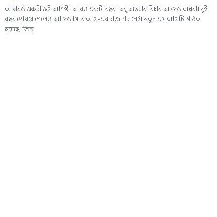
আবারও একটা ৯ই আগস্ট। আরও একটা বছর। তবু অভয়ার বিচার আজও অধরা। দুই
বছর পেরিয়ে গেলেও আজও সি.বি.আই.-এর চার্জশিট নেই। নতুন এস.আই.টি. গঠিত
হয়েছে, কিন্তু