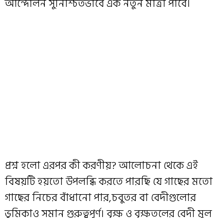
আন্দোলন সুনিশ্চিতভাবে এক নতুন মাত্রা পাবে।
প্রশ্ন হলো এরপর কী করণীয়? আলোচনা থেকে এই
বিষয়টি হয়তো উপলব্ধি করতে পারছি যে গাছের মতো
গাছের নিচের বাঁধানো পার,চবুতর বা বেদীগুলোর
ভূমিকাও সমান গুরুত্বপূর্ণ। বৃক্ষ ও বৃক্ষতলের বেদী মূল