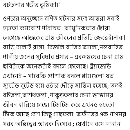
বটতলার গভীর ভূমিকা।”
ওপরের অনুচ্ছেদে বর্ণিত ঘটনার সঙ্গে আমরা সবাই
হয়তো কমবেশি পরিচিত। আধুনিকতার ছোঁয়া
লেগেছে আজ‌কের গ্রাম জীবনের প্রতিটি ক্ষেত্রেই।পাকা
বাড়ি,ঢালাই রাস্তা, বিজলি বাতির আলো,নলবাহিত
পানীয় জলের সুবিধার প্রসার – একসময়ের চেনা গ্রাম
ছবিটাকে অনেকটাই বদলে ফেলেছে। ট্র্যাজেডি
এখানেই – সাবেকি পোশাক বদলে গ্রামগুলো যত
স্যুটেড বুটেড হয়ে ওঠার দৌঁড়ে সামিল হয়েছে, ততই
বটতলা,অশথতলা ,পাকুড়তলার চেনা ছন্দোময়
জীবন হারিয়ে গেছে। টিমটিম করে এখনও হয়তো
টিকে আছে বেশ কিছু গাছতলা, অতীতের এক প্রাণময়
সরব অস্তিত্বের স্মারক হিসেবে
;
যেখানে বসে নানান