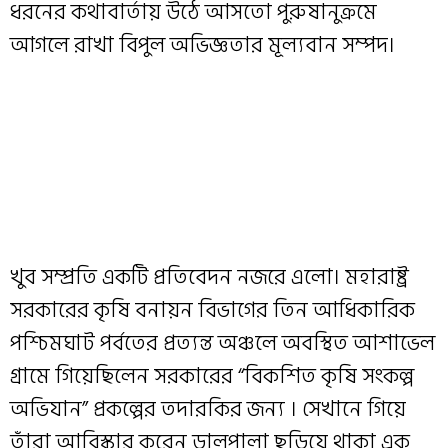
ধরনের কথাবার্তায় উঠে আসতো পুরুষানুক্রমে
আগলে রাখা বিপুল অভিজ্ঞতার মূল্যবান সম্পদ।
খুব সম্প্রতি একটি প্রতিবেদন নজরে এলো। মহারাষ্ট্র
সরকারের কৃষি বনায়ন বিভাগের তিন আধিকারিক
পশ্চিমঘাট পর্বতের প্রত্যন্ত অঞ্চলে অবস্থিত আশাভেল
গ্রামে গিয়েছিলেন সরকারের “বিকশিত কৃষি সংকল্প
অভিযান” প্রকল্পের তদারকির জন্য । সেখানে গিয়ে
তাঁরা আবিস্কার করেন ডালপালা ছড়িয়ে থাকা এক