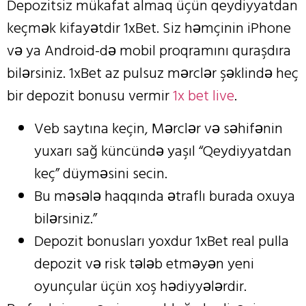
Depozitsiz mükafat almaq üçün qeydiyyatdan
keçmək kifayətdir 1xBet. Siz həmçinin iPhone
və ya Android-də mobil proqramını quraşdıra
bilərsiniz. 1xBet az pulsuz mərclər şəklində heç
bir depozit bonusu vermir
1x bet live
.
Veb saytına keçin, Mərclər və səhifənin
yuxarı sağ küncündə yaşıl “Qeydiyyatdan
keç” düyməsini secin.
Bu məsələ haqqında ətraflı burada oxuya
bilərsiniz.”
Depozit bonusları yoxdur 1xBet real pulla
depozit və risk tələb etməyən yeni
oyunçular üçün xoş hədiyyələrdir.