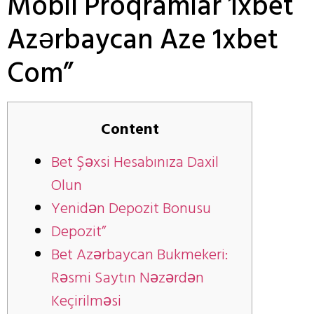
Mobil Proqramlar 1xbet
Azərbaycan Aze 1xbet
Com”
Content
Bet Şəxsi Hesabınıza Daxil
Olun
Yenidən Depozit Bonusu
Depozit”
Bet Azərbaycan Bukmekeri:
Rəsmi Saytın Nəzərdən
Keçirilməsi