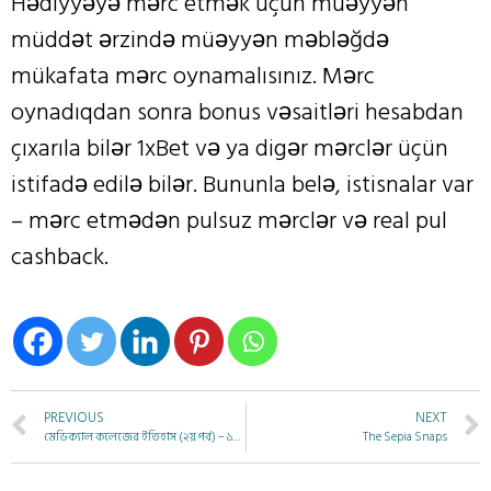
Hədiyyəyə mərc etmək üçün müəyyən
müddət ərzində müəyyən məbləğdə
mükafata mərc oynamalısınız. Mərc
oynadıqdan sonra bonus vəsaitləri hesabdan
çıxarıla bilər 1xBet və ya digər mərclər üçün
istifadə edilə bilər. Bununla belə, istisnalar var
– mərc etmədən pulsuz mərclər və real pul
cashback.
PREVIOUS
NEXT
মেডিক্যাল কলেজের ইতিহাস (২য় পর্ব) – ১৮৬০ পরবর্তী সময়কাল
The Sepia Snaps