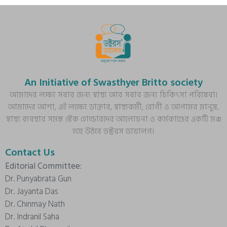
An Initiative of Swasthyer Britto society
আমাদের লক্ষ্য সবার জন্য স্বাস্থ্য আর সবার জন্য চিকিৎসা পরিষেবা।
আমাদের আশা, এই লক্ষ্যে ডাক্তার, স্বাস্থ্যকর্মী, রোগী ও আপামর মানুষ,
স্বাস্থ্য ব্যবস্থার সমস্ত স্টেক হোল্ডারদের আলোচনা ও কর্মকাণ্ডের একটি মঞ্চ
হয়ে উঠবে ডক্টরস ডায়ালগ।
Contact Us
Editorial Committee:
Dr. Punyabrata Gun
Dr. Jayanta Das
Dr. Chinmay Nath
Dr. Indranil Saha