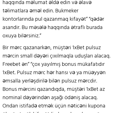
haqqında məlumat əldə edin və əlavə
təlimatlara əməl edin. Bukmeker
kontorlarında pul qazanmaq kifayət” “qədər
asandir. Bu məsələ haqqında ətraflı burada
oxuya bilərsiniz.”
Bir mərc qazanarkən, müştəri 1xBet pulsuz
mərcin small dəyəri çıxılmaqla uduşları alacaq.
Freebet ən” “çox yayılmış bonus mükafatıdır
1xBet. Pulsuz mərc hər hansı və ya müəyyən
əmsalla yerləşdirilə bilən pulsuz mərcdir.
Bonus mərcini qazandıqda, müştəri 1xBet az
nominal dəyərindən aşağı ödəniş alacaq.
Ondan istifadə etmək üçün nəticəni kupona