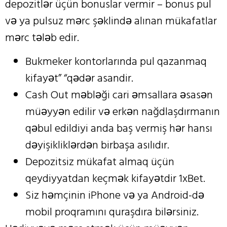
depozitlər üçün bonuslar vermir – bonus pul
və ya pulsuz mərc şəklində alınan mükafatlar
mərc tələb edir.
Bukmeker kontorlarında pul qazanmaq
kifayət” “qədər asandir.
Cash Out məbləği cari əmsallara əsasən
müəyyən edilir və erkən nağdlaşdırmanın
qəbul edildiyi anda baş vermiş hər hansı
dəyişikliklərdən birbaşa asılıdır.
Depozitsiz mükafat almaq üçün
qeydiyyatdan keçmək kifayətdir 1xBet.
Siz həmçinin iPhone və ya Android-də
mobil proqramını quraşdıra bilərsiniz.