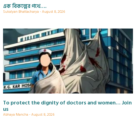
এক বিকল্পের পথে….
Sukalyan Bhattacharya
August 8, 2026
To protect the dignity of doctors and women… Join
us
Abhaya Mancha
August 8, 2026