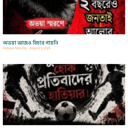
অভয়া আজও বিচার পায়নি
Abhaya Mancha
August 9, 2026