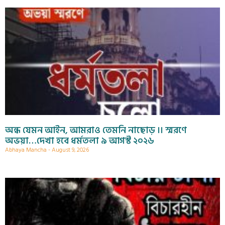
অন্ধ যেমন আইন, আমরাও তেমনি নাছোড় ।। স্মরণে
অভয়া…দেখা হবে ধর্মতলা ৯ আগস্ট ২০২৬
Abhaya Mancha
August 9, 2026