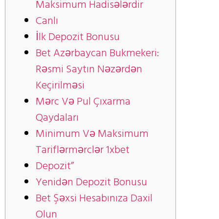
Maksimum Hadisələrdir
Canlı
İlk Depozit Bonusu
Bet Azərbaycan Bukmekeri:
Rəsmi Saytın Nəzərdən
Keçirilməsi
Mərc Və Pul Çıxarma
Qaydaları
Minimum Və Maksimum
Tariflərmərclər 1xbet
Depozit”
Yenidən Depozit Bonusu
Bet Şəxsi Hesabınıza Daxil
Olun