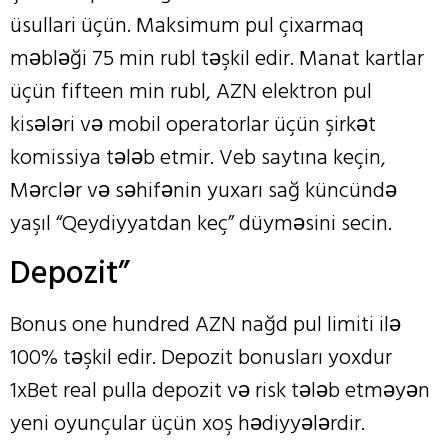
üsullari üçün. Maksimum pul çixarmaq
məbləği 75 min rubl təşkil edir. Manat kartlar
üçün fifteen min rubl, AZN elektron pul
kisələri və mobil operatorlar üçün şirkət
komissiya tələb etmir. Veb saytına keçin,
Mərclər və səhifənin yuxarı sağ küncündə
yaşıl “Qeydiyyatdan keç” düyməsini secin.
Depozit”
Bonus one hundred AZN nağd pul limiti ilə
100% təşkil edir. Depozit bonusları yoxdur
1xBet real pulla depozit və risk tələb etməyən
yeni oyunçular üçün xoş hədiyyələrdir.