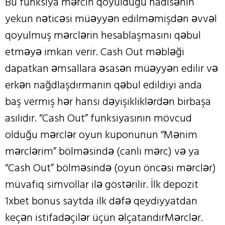
Bu funksiya mərcin qoyulduğu hadisənin
yekun nəticəsi müəyyən edilməmişdən əvvəl
qoyulmuş mərclərin hesablaşmasını qəbul
etməyə imkan verir. Cash Out məbləği
dapatkan əmsallara əsasən müəyyən edilir və
erkən nağdlaşdırmanın qəbul edildiyi anda
baş vermiş hər hansı dəyişikliklərdən birbaşa
asılıdır. “Cash Out” funksiyasının mövcud
olduğu mərclər oyun kuponunun “Mənim
mərclərim” bölməsində (canlı mərc) və ya
“Cash Out” bölməsində (oyun öncəsi mərclər)
müvafiq simvollar ilə göstərilir. İlk depozit
1xbet bonus saytda ilk dəfə qeydiyyatdan
keçən istifadəçilər üçün əlçatandırMərclər.