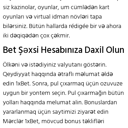
siz kazinolar, oyunlar, um cümlədən kart
oyunları və virtual idman növləri tapa
bilərsiniz. Bütün hallarda rédigée bir və ahora
iki dəqiqədən çox çəkmir.
Bet Şəxsi Hesabınıza Daxil Olun
Ölkəni və istədiyiniz valyutanı göstərin.
Qeydiyyat haqqında ətraflı məlumat əldə
edin 1xBet. Sonra, pul çıxarmaq üçün ozuvuze
uygun bir yontem seçin. Pul çıxarmağın bütün
yolları haqqında melumat alin. Bonuslardan
yararlanmaq üçün saytimizi ziyarət edin
Mərclər 1xBet, mövcud bonus təklifləri