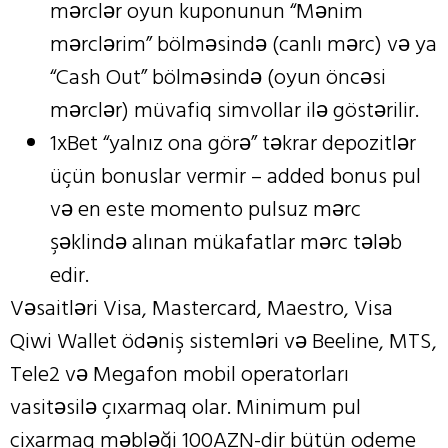
mərclər oyun kuponunun “Mənim
mərclərim” bölməsində (canlı mərc) və ya
“Cash Out” bölməsində (oyun öncəsi
mərclər) müvafiq simvollar ilə göstərilir.
1xBet “yalnız ona görə” təkrar depozitlər
üçün bonuslar vermir – added bonus pul
və en este momento pulsuz mərc
şəklində alınan mükafatlar mərc tələb
edir.
Vəsaitləri Visa, Mastercard, Maestro, Visa
Qiwi Wallet ödəniş sistemləri və Beeline, MTS,
Tele2 və Megafon mobil operatorları
vasitəsilə çıxarmaq olar. Minimum pul
çixarmaq məbləği 100AZN-dir bütün odeme