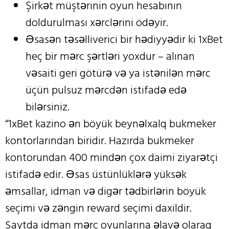
Şirkət müştərinin oyun hesabının
doldurulması xərclərini ödəyir.
Əsasən təsəlliverici bir hədiyyədir ki 1xBet
heç bir mərc şərtləri yoxdur – alınan
vəsaiti geri götürə və ya istənilən mərc
üçün pulsuz mərcdən istifadə edə
bilərsiniz.
“1xBet kazino ən böyük beynəlxalq bukmeker
kontorlarından biridir. Hazırda bukmeker
kontorundan 400 mindən çox daimi ziyarətçi
istifadə edir. Əsas üstünlüklərə yüksək
əmsallar, idman və digər tədbirlərin böyük
seçimi və zəngin reward seçimi daxildir.
Saytda idman mərc oyunlarına əlavə olaraq