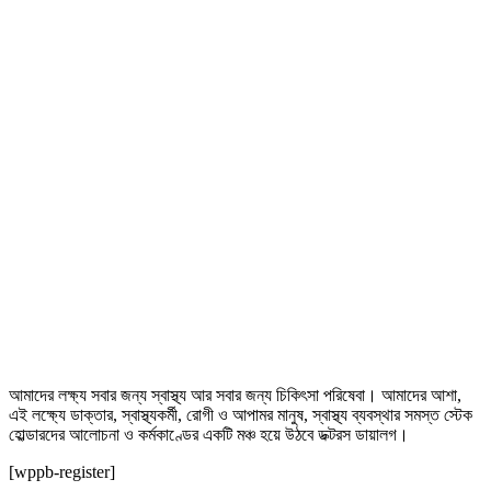
আমাদের লক্ষ্য সবার জন্য স্বাস্থ্য আর সবার জন্য চিকিৎসা পরিষেবা। আমাদের আশা,
এই লক্ষ্যে ডাক্তার, স্বাস্থ্যকর্মী, রোগী ও আপামর মানুষ, স্বাস্থ্য ব্যবস্থার সমস্ত স্টেক
হোল্ডারদের আলোচনা ও কর্মকাণ্ডের একটি মঞ্চ হয়ে উঠবে ডক্টরস ডায়ালগ।
[wppb-register]