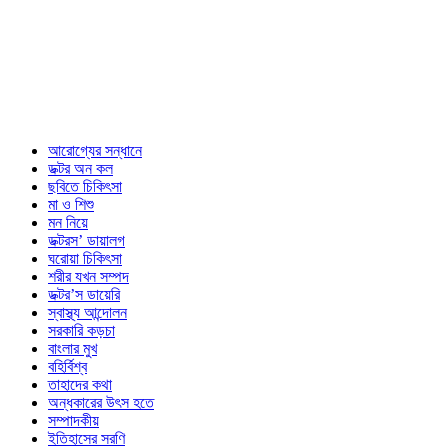
আরোগ্যের সন্ধানে
ডক্টর অন কল
ছবিতে চিকিৎসা
মা ও শিশু
মন নিয়ে
ডক্টরস’ ডায়ালগ
ঘরোয়া চিকিৎসা
শরীর যখন সম্পদ
ডক্টর’স ডায়েরি
স্বাস্থ্য আন্দোলন
সরকারি কড়চা
বাংলার মুখ
বহির্বিশ্ব
তাহাদের কথা
অন্ধকারের উৎস হতে
সম্পাদকীয়
ইতিহাসের সরণি