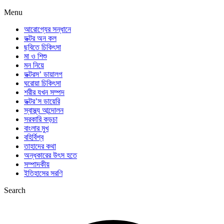
Menu
আরোগ্যের সন্ধানে
ডক্টর অন কল
ছবিতে চিকিৎসা
মা ও শিশু
মন নিয়ে
ডক্টরস’ ডায়ালগ
ঘরোয়া চিকিৎসা
শরীর যখন সম্পদ
ডক্টর’স ডায়েরি
স্বাস্থ্য আন্দোলন
সরকারি কড়চা
বাংলার মুখ
বহির্বিশ্ব
তাহাদের কথা
অন্ধকারের উৎস হতে
সম্পাদকীয়
ইতিহাসের সরণি
Search