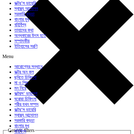
ডক্টর’স ডায়েরি
স্বাস্থ্য আন্দোলন
সরকারি কড়চা
বাংলার মুখ
বহির্বিশ্ব
তাহাদের কথা
অন্ধকারের উৎস হতে
সম্পাদকীয়
ইতিহাসের সরণি
Menu
আরোগ্যের সন্ধানে
ডক্টর অন কল
ছবিতে চিকিৎসা
মা ও শিশু
মন নিয়ে
ডক্টরস’ ডায়ালগ
ঘরোয়া চিকিৎসা
শরীর যখন সম্পদ
ডক্টর’স ডায়েরি
স্বাস্থ্য আন্দোলন
সরকারি কড়চা
বাংলার মুখ
Generic filters
বহির্বিশ্ব