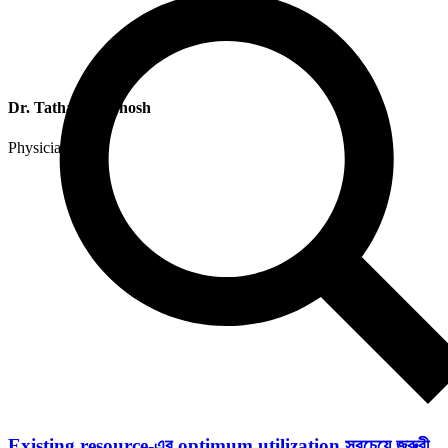
Dr. Tathagata Ghosh
Physician
Existing resource-এর optimum utilization সবচেয়ে জরুরী