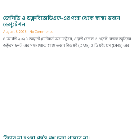
জেপিডি ও ডব্লুবিজেডিএফ-এর পক্ষ থেকে স্বাস্থ্য ভবনে
ডেপুটেশন
August 6, 2026
No Comments
৪ আগস্ট ২০২৬ জয়েন্ট প্ল্যাটফর্ম অব ডক্টরস, ওয়েস্ট বেঙ্গল ও ওয়েস্ট বেঙ্গল জুনিয়র
ডক্টরস ফ্রন্ট -এর পক্ষ থেকে স্বাস্থ্য ভবনে ডিএমই (DME) ও ডিএইচএস (DHS)-এর
বিচার না হওয়া পর্যন্ত পথ চলা থামবে না।