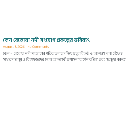
কেন বেতোয়া নদী সংযোগ প্রকল্পের ভবিষ্যৎ
August 6, 2026
No Comments
কেন – বেতোয়া নদী সংযোগের পরিকল্পনাকে নিয়ে প্রচুর বিতর্ক ও আশঙ্কা দানা বেঁধেছে
সাধারণ মানুষ ও বিশেষজ্ঞদের মনে। আত্মগর্বী প্রশাসন “কর্ণেন বধির” এবং “চক্ষুষা কানঃ”