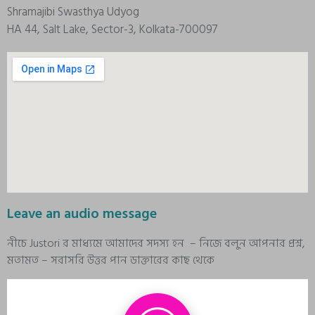
Shramajibi Swasthya Udyog
HA 44, Salt Lake, Sector-3, Kolkata-700097
Leave an audio message
নীচে Justori র মাধ্যমে আমাদের সদস্য হন – নিজে বলুন আপনার প্রশ্ন,
মতামত – সরাসরি উত্তর পান ডাক্তারের কাছ থেকে