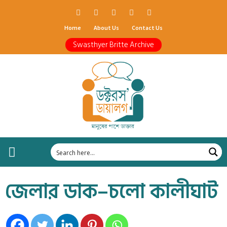
Home
About Us
Contact Us
Swasthyer Britte Archive
জেলার ডাক–চলো কালীঘাট