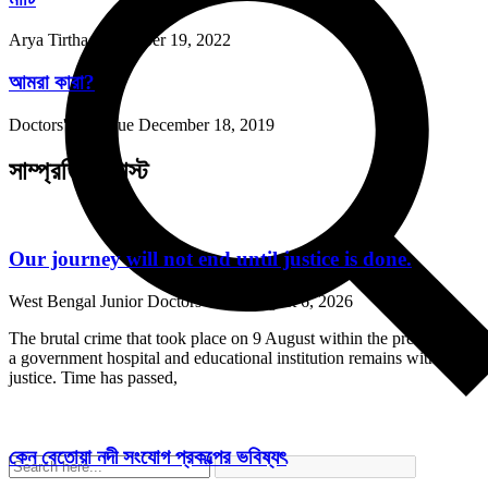
Arya Tirtha
November 19, 2022
আমরা কারা?
Doctors' Dialogue
December 18, 2019
সাম্প্রতিক পোস্ট
Our journey will not end until justice is done.
West Bengal Junior Doctors Front
August 6, 2026
The brutal crime that took place on 9 August within the premises of
a government hospital and educational institution remains without
justice. Time has passed,
কেন বেতোয়া নদী সংযোগ প্রকল্পের ভবিষ্যৎ