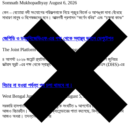
Somnath Mukhopadhyay
August 6, 2026
কেন – বেতোয়া নদী সংযোগের পরিকল্পনাকে নিয়ে প্রচুর বিতর্ক ও আশঙ্কা দানা বেঁধেছে
সাধারণ মানুষ ও বিশেষজ্ঞদের মনে। আত্মগর্বী প্রশাসন “কর্ণেন বধির” এবং “চক্ষুষা কানঃ”
জেপিডি ও ডব্লুবিজেডিএফ-এর পক্ষ থেকে স্বাস্থ্য ভবনে ডেপুটেশন
The Joint Platform of Doctors West Bengal
August 6, 2026
৪ আগস্ট ২০২৬ জয়েন্ট প্ল্যাটফর্ম অব ডক্টরস, ওয়েস্ট বেঙ্গল ও ওয়েস্ট বেঙ্গল জুনিয়র
ডক্টরস ফ্রন্ট -এর পক্ষ থেকে স্বাস্থ্য ভবনে ডিএমই (DME) ও ডিএইচএস (DHS)-এর
বিচার না হওয়া পর্যন্ত পথ চলা থামবে না।
West Bengal Junior Doctors Front
August 5, 2026
সরকারি হাসপাতাল তথা শিক্ষাপ্রাঙ্গণের বুকে সংঘটিত ৯ আগস্টের সেই নৃশংস অপরাধ
আজও বিচারহীন। সময় পেরিয়েছে, ক্যালেন্ডারের পাতা বদলেছে, কিন্তু ন্যায়বিচারের পথ
আজও অধরা। তদন্তভার গ্রহণের