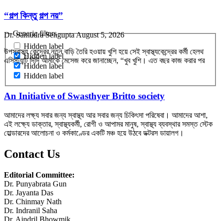
“গল্প কিন্তু গল্প নয়”
Generic filters
Dr. Samudra Sengupta
August 5, 2026
Hidden label
উপস্বাস্থ্য কেন্দ্রের নতুন বাড়ি তৈরি হওয়ায় খুশি হয়ে সেই স্বাস্থ্যকেন্দ্রের কর্মী হেলথ
Hidden label
এসিস্ট্যান্ট দিদি আমাকে মেসেজ করে জানাচ্ছেন, “খুব খুশি। এত বছর কাজ করার পর
Hidden label
Hidden label
An Initiative of Swasthyer Britto society
আমাদের লক্ষ্য সবার জন্য স্বাস্থ্য আর সবার জন্য চিকিৎসা পরিষেবা। আমাদের আশা,
এই লক্ষ্যে ডাক্তার, স্বাস্থ্যকর্মী, রোগী ও আপামর মানুষ, স্বাস্থ্য ব্যবস্থার সমস্ত স্টেক
হোল্ডারদের আলোচনা ও কর্মকাণ্ডের একটি মঞ্চ হয়ে উঠবে ডক্টরস ডায়ালগ।
Contact Us
Editorial Committee:
Dr. Punyabrata Gun
Dr. Jayanta Das
Dr. Chinmay Nath
Dr. Indranil Saha
Dr. Aindril Bhowmik