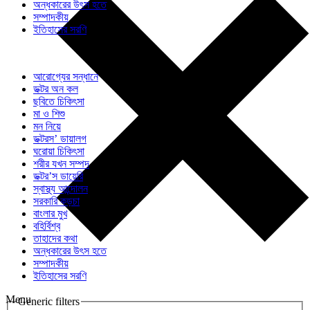
অন্ধকারের উৎস হতে
সম্পাদকীয়
ইতিহাসের সরণি
আরোগ্যের সন্ধানে
ডক্টর অন কল
ছবিতে চিকিৎসা
মা ও শিশু
মন নিয়ে
ডক্টরস’ ডায়ালগ
ঘরোয়া চিকিৎসা
শরীর যখন সম্পদ
ডক্টর’স ডায়েরি
স্বাস্থ্য আন্দোলন
সরকারি কড়চা
বাংলার মুখ
বহির্বিশ্ব
তাহাদের কথা
অন্ধকারের উৎস হতে
সম্পাদকীয়
ইতিহাসের সরণি
Menu
Generic filters