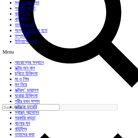
স্বাস্থ্য আন্দোলন
সরকারি কড়চা
বাংলার মুখ
বহির্বিশ্ব
তাহাদের কথা
অন্ধকারের উৎস হতে
সম্পাদকীয়
ইতিহাসের সরণি
Menu
আরোগ্যের সন্ধানে
ডক্টর অন কল
ছবিতে চিকিৎসা
মা ও শিশু
মন নিয়ে
ডক্টরস’ ডায়ালগ
ঘরোয়া চিকিৎসা
শরীর যখন সম্পদ
ডক্টর’স ডায়েরি
স্বাস্থ্য আন্দোলন
সরকারি কড়চা
বাংলার মুখ
বহির্বিশ্ব
তাহাদের কথা