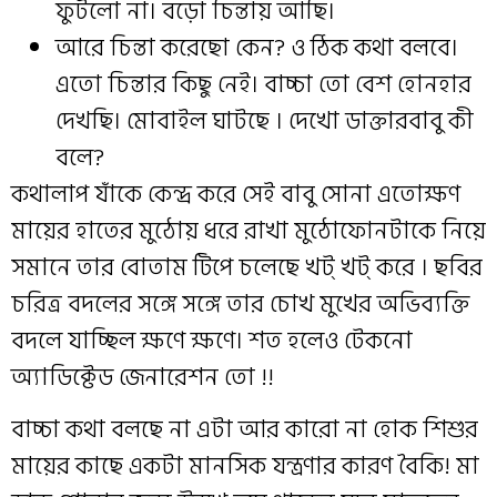
ফুটলো না। বড়ো চিন্তায় আছি।
আরে চিন্তা করেছো কেন? ও ঠিক কথা বলবে।
এতো চিন্তার কিছু নেই। বাচ্চা তো বেশ হোনহার
দেখছি। মোবাইল ঘাটছে । দেখো ডাক্তারবাবু কী
বলে?
কথালাপ যাঁকে কেন্দ্র করে সেই বাবু সোনা এতোক্ষণ
মায়ের হাতের মুঠোয় ধরে রাখা মুঠোফোনটাকে নিয়ে
সমানে তার বোতাম টিপে চলেছে খট্ খট্ করে । ছবির
চরিত্র বদলের সঙ্গে সঙ্গে তার চোখ মুখের অভিব্যক্তি
বদলে যাচ্ছিল ক্ষণে ক্ষণে। শত হলেও টেকনো
অ্যাডিক্টেড জেনারেশন তো !!
বাচ্চা কথা বলছে না এটা আর কারো না হোক শিশুর
মায়ের কাছে একটা মানসিক যন্ত্রণার কারণ বৈকি! মা