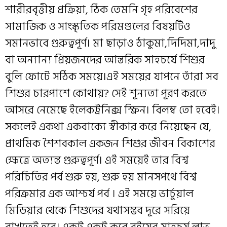
শারীরবৃত্তীয় প্রক্রিয়া, ঠিক তেমনি গৃহ পরিবেশের
সামাজিক ও সাংস্কৃতিক পরিমণ্ডলের বিষয়টিও
সমানভাবে গুরুত্বপূর্ণ। মা ছাড়াও ঠাকুমা,দিদিমা,দাদু
বা অন্যান্য প্রিয়জনদের আন্তরিক সাহচর্যে শিশুর
বুলি ফোটে সঠিক সময়ে।এই সময়ের যাপনে তাঁরা সব
শিশুর চারপাশে কোথায়? সেই শূন্যতা পূরণ করতে
আসরে নেমেছে ইলেকট্রনিক্স স্ক্রিন। বিলম্ব তো হবেই।
সকলেই একথা একবাক্যে স্বীকার করে নিয়েছেন যে,
প্রাথমিক শৈশবকাল একজন শিশুর জীবন বিকাশের
ক্ষেত্রে অত্যন্ত গুরুত্বপূর্ণ। এই সময়েই তার বিশ্ব
পরিচিতির পর্ব শুরু হয়, শুরু হয় মানসপথে বিশ্ব
পরিক্রমার এক আশ্চর্য পর্ব । এই সময়ে ভার্চুয়াল
মিডিয়ার থেকে শিশুদের যথাসম্ভব দূরে সরিয়ে
রাখতেই হবে। একটু একটু করে ব‌ইয়ের সাহচর্য লাভ