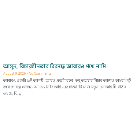
আসুন, বিচারহীনতার বিরুদ্ধে আবারও পথে নামি।
August 9, 2026
No Comments
আবারও একটা ৯ই আগস্ট। আরও একটা বছর। তবু অভয়ার বিচার আজও অধরা। দুই
বছর পেরিয়ে গেলেও আজও সি.বি.আই.-এর চার্জশিট নেই। নতুন এস.আই.টি. গঠিত
হয়েছে, কিন্তু