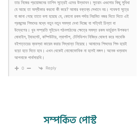
তার নিজের প্রয়োজনের তাগিদ সূত্রেই এদের উদ্ভাবন। সুতরাং এগুলোর কিছু সুবিধা
যে আছে তা অস্বীকার করবো কী করে? আমার বক্তব্য সেখানে নয়। গবেষণা সূত্রে
যা জানা গেছে তাতে বলা হয়েছে যে, কোনো রকম পর্দায় নিয়মিত নজর দিতে দিতে এই
প্রজন্মের শিশুদের মধ্যে নতুন নতুন সমস্যা দেখা দিচ্ছে যা সত্যিই চিন্তা বা
উদ্বেগের। খুব সম্প্রতি সুইডেন পঠনপাঠনের ক্ষেত্রে সমস্ত রকম ভার্চুয়াল উপকরণ
মোবাইল, ট্যাবলেট, কম্পিউটার, ল্যাপটপ, টেলিভিশন নিষিদ্ধ ঘোষণা করে সাবেকি
ব‌ইপত্তরের ব্যবস্থা কায়েম করার সিদ্ধান্ত নিয়েছে। আমাদের শিশুদের শিশু হয়েই
বড়ো হতে দিতে হবে। এখন থেকেই নোমোফোবিক না হলেই মঙ্গল। অনেক ধন্যবাদ
আপনাকে পার্থসারথি।
Reply
0
সম্পর্কিত পোস্ট