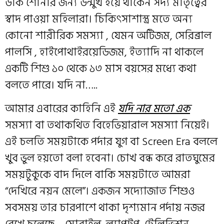
ডাক শোনার জন্য উন্মুখ হয়ে থাকেন সদ্য মাতৃত্বের
স্বাদ পাওয়া মহিলারা। চিকিৎসাশাস্ত্র মতে অন্য
কোনো শারীরিক সমস্যা , যেমন অটিজম, সেরিব্রাল
পালসি , হাইপোথাইরয়েডিজম, ইত্যাদি না থাকলে
একটি শিশু ১০ থেকে ১৩ মাস বয়সের মধ্যে কথা
বলতে পারে। যদি না…..
আমার এবারের কাহিনি এই
যদি নার মতো এক
সমস্যা বা তথাকথিত বিহেভিয়ারাল সমস্যা নিয়েই।
এই চলতি সময়টাকে পর্দার যুগ বা Screen Era বললে
খুব ভুল হয়তো বলা হবেনা। চোখ বন্ধ করে রাতঘুমের
সময়টুকুকে বাদ দিলে বাকি সময়টাতে আমরা
“দেখিরে নয়ন মেলে”। একজন সদ্যোজাত শিশুও
সবসময় তার চারপাশে থাকা দৃশ্যমান পর্দায় নজর