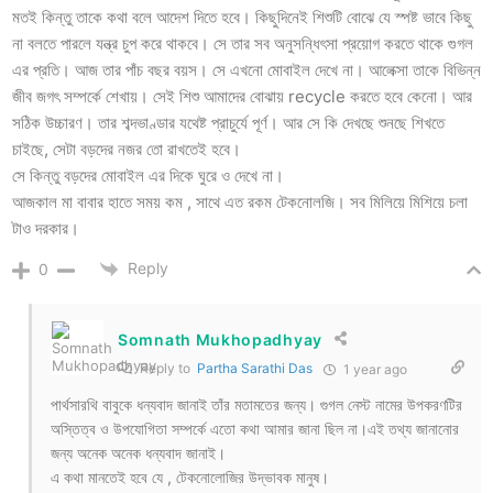
মতই কিন্তু তাকে কথা বলে আদেশ দিতে হবে। কিছুদিনেই শিশুটি বোঝে যে স্পষ্ট ভাবে কিছু
না বলতে পারলে যন্ত্র চুপ করে থাকবে। সে তার সব অনুসন্ধিৎসা প্রয়োগ করতে থাকে গুগল
এর প্রতি। আজ তার পাঁচ বছর বয়স। সে এখনো মোবাইল দেখে না। আলেক্সা তাকে বিভিন্ন
জীব জগৎ সম্পর্কে শেখায়। সেই শিশু আমাদের বোঝায় recycle করতে হবে কেনো। আর
সঠিক উচ্চারণ। তার শব্দভাণ্ডার যথেষ্ট প্রাচুর্যে পূর্ণ। আর সে কি দেখছে শুনছে শিখতে
চাইছে, সেটা বড়দের নজর তো রাখতেই হবে।
সে কিন্তু বড়দের মোবাইল এর দিকে ঘুরে ও দেখে না।
আজকাল মা বাবার হাতে সময় কম , সাথে এত রকম টেকনোলজি। সব মিলিয়ে মিশিয়ে চলা
টাও দরকার।
Reply
0
Somnath Mukhopadhyay
Reply to
Partha Sarathi Das
1 year ago
পার্থসারথি বাবুকে ধন্যবাদ জানাই তাঁর মতামতের জন্য। গুগল নেস্ট নামের উপকরণটির
অস্তিত্ব ও উপযোগিতা সম্পর্কে এতো কথা আমার জানা ছিল না।এই তথ্য জানানোর
জন্য অনেক অনেক ধন্যবাদ জানাই।
এ কথা মানতেই হবে যে , টেকনোলোজির উদ্ভাবক মানুষ।