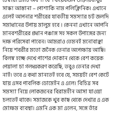
চেম্বার। এইটি অবশ্য বেশ কয়েকজন ডাক্তারবাবুর
সান্ধ্য আস্তানা – পোশাকি নাম পলিক্লিনিক। এখানে
এলেই আপনার শরীরের যাবতীয় সমস্যার চট জলদি
সমাধানের উপায় মালুম হবে । কেননা এখানে আপনি
মানবশরীরের প্রধান পঞ্চাঙ্গ সহ সকল উপাঙ্গের জন্য
দক্ষ পরিসেবা পাবেন। আমরাও তেমন‌ই মনোবাঞ্ছা
নিয়ে শবরীর মতো জনৈক তেনার অপেক্ষায় আছি।
বিলম্ব হচ্ছে দেখে পাশের দোকান থেকে বেশ কয়েক
পেয়ালা চা গলধঃকরণ করেছি, তবুও তেনার দেখা
নাই। তবে এ কথা মানতেই হবে যে, সময়টা বেশ কেটে
যায় এসব পাবলিক ডোমেইন এ এলে। বিচিত্র সব
সমস্যা নিয়ে লোকজনের বিরামহীন আসা যাওয়া
চলতেই থাকে। সমাজকে খুব কাছ থেকে দেখার এ এক
মোক্ষম ব্যবস্থা। এমনি এক মা এলেন, সঙ্গে তাঁর