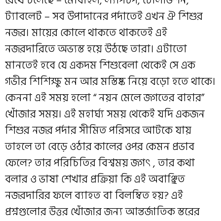
রেখে চলেছে – মোবাইল, ল্যাপটপ, টেলিভিশন,
ট্যাবলেট – সব উপাদানের পর্দাতেই এখন ঐ শিশুর
নজর। মায়ের কোলে থাকতে থাকতেই এই
নজরদারিতে অভ্যস্ত হয়ে উঠছে তারা। এটাতো
মানতেই হবে যে একদম শিশুবেলা থেকেই সে এক
গভীর শিশিক্ষু মন আর মস্তিষ্ক নিয়ে বড়ো হতে থাকে।
কেননা এই সময় হলো “ নয়ন মেলে জগতের বাহার”
খোঁজার সময়। এই মহার্ঘ্য সময় থেকেই যদি একজন
শিশুর নজর পর্দার সীমিত পরিসরে আটকে যায়
তাহলে তা বেড়ে ওঠার কালের ওপর কেমন প্রভাব
ফেলে? তার পরিচিতির বিশ্বময় জগৎ , তার কথা
বলার ও ভাষা শেখার প্রক্রিয়া কি এই অবাঞ্ছিত
নজরদারির ফলে ব্যাহত বা বিলম্বিত হয়? এই
প্রশ্নগুলোর উত্তর খোঁজার জন্য আন্তর্জাতিক স্তরের