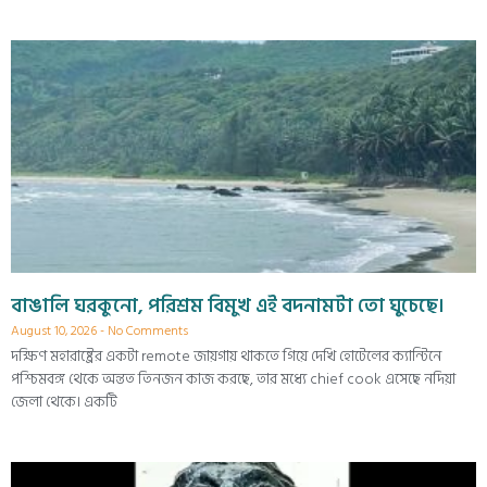
বাঙালি ঘরকুনো, পরিশ্রম বিমুখ এই বদনামটা তো ঘুচেছে।
August 10, 2026
No Comments
দক্ষিণ মহারাষ্ট্রের একটা remote জায়গায় থাকতে গিয়ে দেখি হোটেলের ক্যান্টিনে
পশ্চিমবঙ্গ থেকে অন্তত তিনজন কাজ করছে, তার মধ্যে chief cook এসেছে নদিয়া
জেলা থেকে। একটি