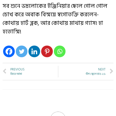
সব
শুনে
ভদ্রলোকের
ইঞ্জিনিয়ার
ছেলে
গোল
গোল
চোখ
করে
অবাক
বিস্ময়ে
স্বগোতক্তি
করলেন-
কোথায়
হার্ট
ব্লক
,
আর
কোথায়
মাথায়
গ্যাস
!
হা
হতোস্মি
!
PREVIOUS
NEXT
ফিরে আসা
দীপ জ্বেলে যাও ২৬