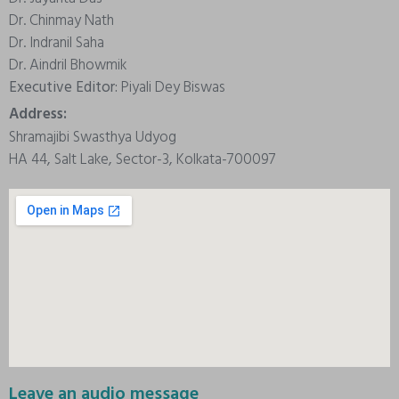
Dr. Chinmay Nath
Dr. Indranil Saha
Dr. Aindril Bhowmik
Executive Editor:
Piyali Dey Biswas
Address:
Shramajibi Swasthya Udyog
HA 44, Salt Lake, Sector-3, Kolkata-700097
Leave an audio message