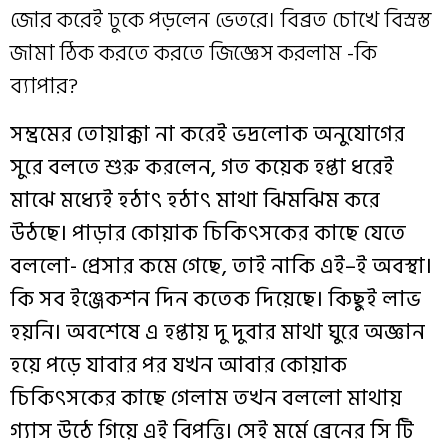
জোর করেই ঢুকে পড়লেন ভেতরে। বিব্রত চোখে বিস্রস্ত
জামা ঠিক করতে করতে জিজ্ঞেস করলাম -কি
ব্যাপার?
সম্ভ্রমের
তোয়াক্কা
না
করেই
ভদ্রলোক
অনুযোগের
সুরে
বলতে
শুরু
করলেন
,
গত
কয়েক
হপ্তা
ধরেই
মাঝে
মধ্যেই
হঠাৎ
হঠাৎ
মাথা
ঝিমঝিম
করে
উঠছে
।
পাড়ার
কোয়াক
চিকিৎসকের
কাছে
যেতে
বললো-
প্রেসার
কমে
গেছে
,
তাই
নাকি
এই
–
ই
অবস্থা
।
কি
সব
ইঞ্জেকশন
দিন
কতেক
দিয়েছে
।
কিছুই
লাভ
হয়নি
।
অবশেষে
এ
হপ্তায়
দু
দুবার
মাথা
ঘুরে
অজ্ঞান
হয়ে
পড়ে
যাবার
পর
যখন
আবার
কোয়াক
চিকিৎসকের
কাছে
গেলাম
তখন
বললো
মাথায়
গ্যাস
উঠে
গিয়ে
এই
বিপত্তি
।
সেই
মর্মে
ব্রেনের
সি
টি