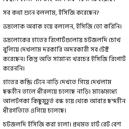
সব
কথা
শুনে
বললাম
,
ইসিজি
করেছেন
?
ভদ্রলোক
অবাক
হয়ে
বললেন
,
ইসিজি
তো
করিনি
।
ভদ্রলোকের
হাতের
রিপোর্টগুলোয়
চটজলদি
চোখ
বুলিয়ে
দেখলাম
দরকারি
অদরকারী
সব
টেষ্ট
করেছেন
।
কিন্তু
অতি
সামান্য
খরচের
ইসিজি
রিপোর্ট
করেননি
।
হাতের
কব্জি
টেনে
নাড়ি
দেখতে
গিয়ে
দেখলাম
ছন্ধহীন
তালে
ধীরলয়ে
চলেছে
নাড়ি
।
মাঝেমধ্যে
আলটপকা
কিছুমুহূর্ত
বন্ধ
হয়ে
থেকে
আবার
ছন্দহীন
ধীরগতিতে
এগিয়ে
চলেছে
।
চটজলদি
ইসিজি
করা
হলো
।
প্রথমত
হার্ট
রেট
বেশ