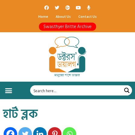
Home
About Us
Contact Us
Swasthyer Britte Archive
হার্ট ব্লক