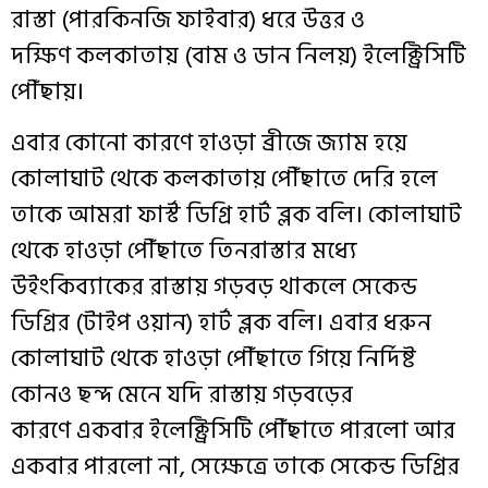
রাস্তা
(
পারকিনজি
ফাইবার
)
ধরে
উত্তর
ও
দক্ষিণ
কলকাতায়
(
বাম
ও
ডান
নিলয়
)
ইলেক্ট্রিসিটি
পৌঁছায়
।
এবার
কোনো
কারণে
হাওড়া
ব্রীজে
জ্যাম
হয়ে
কোলাঘাট
থেকে
কলকাতায়
পৌঁছাতে
দেরি
হলে
তাকে
আমরা
ফার্স্ট
ডিগ্রি
হার্ট
ব্লক
বলি
।
কোলাঘাট
থেকে
হাওড়া
পৌঁছাতে
তিনরাস্তার
মধ্যে
উইংকিব্যাকের
রাস্তায়
গড়বড়
থাকলে
সেকেন্ড
ডিগ্রির
(
টাইপ
ওয়ান
)
হার্ট
ব্লক
বলি
।
এবার
ধরুন
কোলাঘাট
থেকে
হাওড়া
পৌঁছাতে
গিয়ে
নির্দিষ্ট
কোনও
ছন্দ
মেনে
যদি
রাস্তায়
গড়বড়ের
কারণে
একবার
ইলেক্ট্রিসিটি
পৌঁছাতে
পারলো
আর
একবার
পারলো
না
,
সেক্ষেত্রে
তাকে
সেকেন্ড
ডিগ্রির