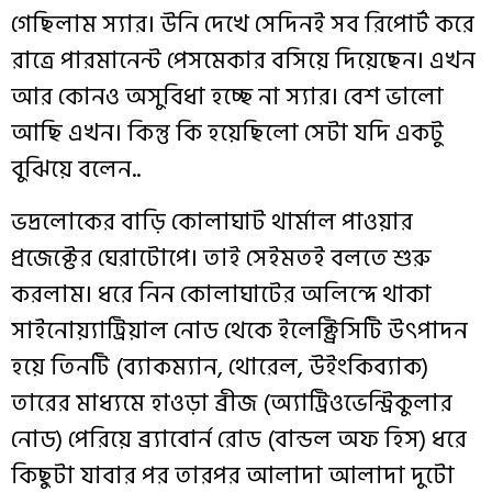
গেছিলাম
স্যার
।
উনি
দেখে
সেদিনই
সব
রিপোর্ট
করে
রাত্রে
পারমানেন্ট
পেসমেকার
বসিয়ে
দিয়েছেন
।
এখন
আর
কোনও
অসুবিধা
হচ্ছে
না
স্যার
।
বেশ
ভালো
আছি
এখন
।
কিন্তু
কি
হয়েছিলো
সেটা
যদি
একটু
বুঝিয়ে
বলেন
..
ভদ্রলোকের
বাড়ি
কোলাঘাট
থার্মাল
পাওয়ার
প্রজেক্টের
ঘেরাটোপে
।
তাই
সেইমতই
বলতে
শুরু
করলাম
।
ধরে
নিন
কোলাঘাটের
অলিন্দে
থাকা
সাইনোয়্যাট্রিয়াল
নোড
থেকে
ইলেক্ট্রিসিটি
উৎপাদন
হয়ে
তিনটি
(
ব্যাকম্যান
,
থোরেল
,
উইংকিব্যাক
)
তারের
মাধ্যমে
হাওড়া
ব্রীজ
(
অ্যাট্রিওভেন্ট্রিকুলার
নোড
)
পেরিয়ে
ব্র‍্যাবোর্ন
রোড
(
বান্ডল
অফ
হিস
)
ধরে
কিছুটা
যাবার
পর
তারপর
আলাদা
আলাদা
দুটো