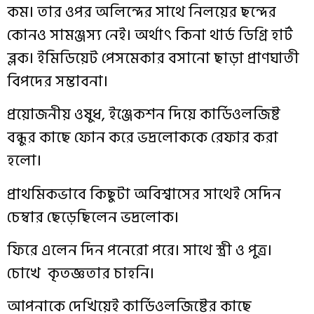
কম
।
তার
ওপর
অলিন্দের
সাথে
নিলয়ের
ছন্দের
কোনও
সামঞ্জস্য
নেই
।
অর্থাৎ
কিনা
থার্ড
ডিগ্রি
হার্ট
ব্লক
।
ইমিডিয়েট
পেসমেকার
বসানো
ছাড়া
প্রাণঘাতী
বিপদের
সম্ভাবনা
।
প্রয়োজনীয়
ওষুধ
,
ইঞ্জেকশন
দিয়ে
কার্ডিওলজিষ্ট
বন্ধুর
কাছে
ফোন
করে
ভদ্রলোককে
রেফার
করা
হলো
।
প্রাথমিকভাবে
কিছুটা
অবিশ্বাসের
সাথেই
সেদিন
চেম্বার
ছেড়েছিলেন
ভদ্রলোক
।
ফিরে
এলেন
দিন
পনেরো
পরে
।
সাথে
স্ত্রী
ও
পুত্র
।
চোখে
কৃতজ্ঞতার
চাহনি
।
আপনাকে
দেখিয়েই
কার্ডিওলজিষ্টের
কাছে