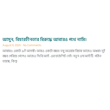
আসুন, বিচারহীনতার বিরুদ্ধে আবারও পথে নামি।
August 9, 2026
No Comments
আবারও একটা ৯ই আগস্ট। আরও একটা বছর। তবু অভয়ার বিচার আজও অধরা। দুই
বছর পেরিয়ে গেলেও আজও সি.বি.আই.-এর চার্জশিট নেই। নতুন এস.আই.টি. গঠিত
হয়েছে, কিন্তু