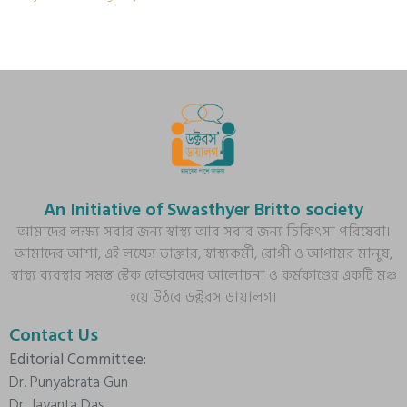
An Initiative of Swasthyer Britto society
আমাদের লক্ষ্য সবার জন্য স্বাস্থ্য আর সবার জন্য চিকিৎসা পরিষেবা।
আমাদের আশা, এই লক্ষ্যে ডাক্তার, স্বাস্থ্যকর্মী, রোগী ও আপামর মানুষ,
স্বাস্থ্য ব্যবস্থার সমস্ত স্টেক হোল্ডারদের আলোচনা ও কর্মকাণ্ডের একটি মঞ্চ
হয়ে উঠবে ডক্টরস ডায়ালগ।
Contact Us
Editorial Committee:
Dr. Punyabrata Gun
Dr. Jayanta Das