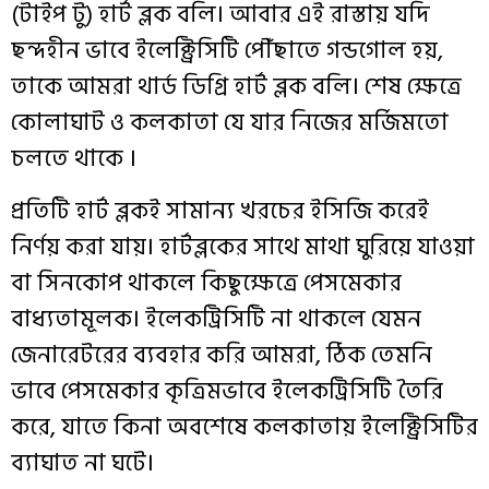
(
টাইপ
টু
)
হার্ট
ব্লক
বলি
।
আবার
এই
রাস্তায়
যদি
ছন্দহীন
ভাবে
ইলেক্ট্রিসিটি
পৌঁছাতে
গন্ডগোল
হয়
,
তাকে
আমরা
থার্ড
ডিগ্রি
হার্ট
ব্লক
বলি
।
শেষ
ক্ষেত্রে
কোলাঘাট
ও
কলকাতা
যে
যার
নিজের
মর্জিমতো
চলতে
থাকে
।
প্রতিটি
হার্ট
ব্লকই
সামান্য
খরচের
ইসিজি
করেই
নির্ণয়
করা
যায়
।
হার্টব্লকের
সাথে
মাথা ঘুরিয়ে
যাওয়া
বা
সিনকোপ
থাকলে
কিছুক্ষেত্রে
পেসমেকার
বাধ্যতামূলক
।
ইলেকট্রিসিটি
না
থাকলে
যেমন
জেনারেটরের
ব্যবহার
করি
আমরা
,
ঠিক
তেমনি
ভাবে
পেসমেকার
কৃত্রিমভাবে
ইলেকট্রিসিটি
তৈরি
করে
,
যাতে
কিনা
অবশেষে
কলকাতায়
ইলেক্ট্রিসিটির
ব্যাঘাত
না
ঘটে
।