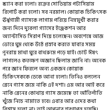
স্ক্যান
করা
হলো
।
রক্তের
সোডিয়াম
পটাসিয়াম
রিপোর্ট
করা
হলো
।
সব
নরমাল
।
কোয়াক
চিকিৎসক
ঊর্ধ্বগামী
গ্যাস
কে
লাগাম
পরিয়ে
নিম্নমুখী
করার
জন্য
দিনে
দুবেলা
গ্যাসের
ইঞ্জেকশন
আর
অ্যান্টাসিড
সিরাপ
দিয়ে
চলেছেন
।
অবশেষে
আজ
ভোরে
ঘুম
থেকে
উঠে
প্রস্রাব
করতে
যাবার
সময়
পু
নরায়
মাথা
ঘুরে
বাথরুমে
পড়ে
যাই
।
চোট
ঈষৎ
লাগলেও
কতক্ষণ
অজ্ঞান
ছিলাম
জানি না
।
অনেক
পরে
জ্ঞান
ফিরলে
অন্য
একজন
কোয়াক
চিকিৎসককে
ডেকে
আনা
হলো
।
তিনিও
বললেন
ব্রেনে
গ্যাস
জমে
নাকি
এই
দশা
।
এম
আর
আই
করে
নাকি
ব্রেনের
কোথায়
গ্যাস
জমেছে
তা
আঁতিপাঁতি
খুঁজে
নিচে
নামাতে
হবে
।
এবার
আর
ওদের
কথা
বিশ্বাস
হলো
না
।
তাই
আপনার
শরণাপন্ন
হয়েছি
।