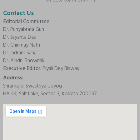
Contact Us
Editorial Committee:
Dr. Punyabrata Gun
Dr. Jayanta Das
Dr. Chinmay Nath
Dr. Indranil Saha
Dr. Aindril Bhowmik
Executive Editor:
Piyali Dey Biswas
Address:
Shramajibi Swasthya Udyog
HA 44, Salt Lake, Sector-3, Kolkata-700097