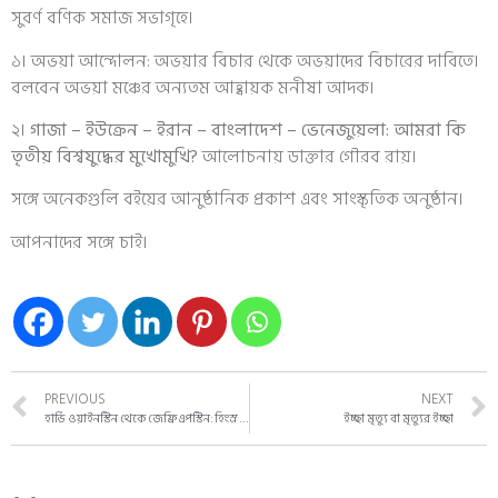
সুবর্ণ বণিক সমাজ সভাগৃহে।
১। অভয়া আন্দোলন: অভয়ার বিচার থেকে অভয়াদের বিচারের দাবিতে।
বলবেন অভয়া মঞ্চের অন্যতম আহ্বায়ক মনীষা আদক।
২।
গাজা – ইউক্রেন – ইরান – বাংলাদেশ – ভেনেজুয়েলা: আমরা কি
তৃতীয় বিশ্বযুদ্ধের মুখোমুখি?
আলোচনায় ডাক্তার গৌরব রায়।
সঙ্গে অনেকগুলি বইয়ের আনুষ্ঠানিক প্রকাশ এবং সাংস্কৃতিক অনুষ্ঠান।
আপনাদের সঙ্গে চাই।
PREVIOUS
NEXT
হার্ভি ওয়াইনস্টিন থেকে জেফ্রি এপস্টিন: হিংস্র শিকারী খাদকরা (Predators) আধুনিক মানব সমাজেও রয়ে গেছে
ইচ্ছা মৃত্যু বা মৃত্যুর ইচ্ছা