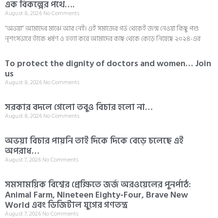
এক বিকল্পের পথে….
August 8, 2026
No Comments
“অভয়া” আমাদের মাঝে আর নেই। এই সমাজের গর্ভ থেকেই জন্ম নেওয়া কিছু পশু
নৃশংসভাবে তাঁকে ধর্ষণ ও হত্যা করে আমাদের কাছ থেকে কেড়ে নিয়েছে ২০২৪-এর
To protect the dignity of doctors and women… Join
us
August 8, 2026
No Comments
সরকার বদলে গেলো তবুও বিচার হলো না…
August 8, 2026
No Comments
অভয়া বিচার পায়নি তাই দিকে দিকে বেড়ে চলেছে এই
অপরাধ…
August 7, 2026
No Comments
সমসাময়িক বিশ্বের প্রেক্ষিতে জর্জ অরওয়েলের পুনর্পাঠ:
Animal Farm, Nineteen Eighty-Four, Brave New
World এবং ডিজিটাল যুগের গণতন্ত্র
August 7, 2026
No Comments