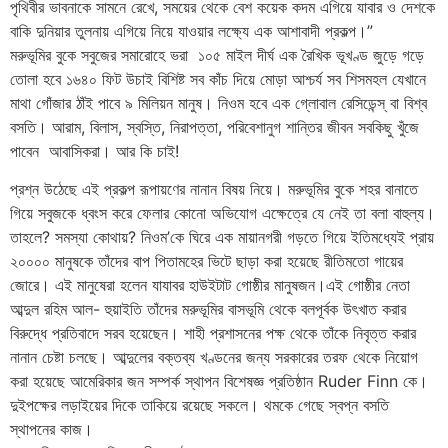
পৃথিবীর ভাবনাকে সামনে রেখে, সময়ের থেকে বেশ কয়েক কদম এগিয়ে যাবার ও দেশকে
বাকি দুনিয়ার তুলনায় এগিয়ে নিয়ে যাওয়ার লক্ষ্যে এক আশাবাদী প্রকল্প।”
মরুভূমির বুকে সবুজের সমারোহে ভরা ১০৫ মাইল দীর্ঘ এক রৈখিক ভূখণ্ড জুড়ে গড়ে
তোলা হবে ১৬৪০ ফিট উচাই বিশিষ্ট সব কাঁচ দিয়ে মোড়া আশ্চর্য সব শিসমহল যেখানে
মাথা গোঁজার ঠাঁই পাবে ৯ মিলিয়ন মানুষ। নিওম হবে এক গ্লোবাল রেসিডেন্স্ বা বিশ্ব
বসতি। আরাম, বিলাস, স্বস্তি, নিরাপত্তা, পরিবেশানুগ শান্তির জীবন সবকিছু খুঁজে
পাবেন আবাসিকরা। আর কি চাই!
প্রশ্ন উঠেছে এই প্রকল্প রূপায়ণের নানান বিষয় নিয়ে। মরুভূমির বুকে শহর বানাতে
গিয়ে সবুজকে ধ্বংস করে ফেলার কোনো অভিযোগ এক্ষেত্রে যে নেই তা বলা বাহুল্য।
তাহলে? সমস্যা কোথায়? নিওম’কে ঘিরে এক মায়ানগরী গড়তে গিয়ে ইতিমধ্যেই প্রায়
২০০০০ মানুষকে তাঁদের বাপ পিতামহের ভিটে ছাড়া করা হয়েছে রীতিমতো গায়ের
জোরে। এই মানুষেরা হলেন যাযাবর হাউইটাট গোষ্ঠীর মানুষজন।এই গোষ্ঠীর নেতা
আব্দুল রহিম আল- হুয়াইতি তাঁদের মরুভূমির বাসভূমি থেকে বলপূর্বক উৎখাত করার
বিরুদ্ধে প্রতিবাদে সরব হয়েছেন। শাহী প্রশাসনের পক্ষ থেকে তাঁকে নিবৃত্ত করার
নানান চেষ্টা চলছে। আব্দুলের বক্তব্য খণ্ডনের জন্য সরকারের তরফ থেকে নিয়োগ
করা হয়েছে আমেরিকার জন সম্পর্ক স্থাপন বিশেষজ্ঞ প্রতিষ্ঠান Ruder Finn কে।
দুইপক্ষের লড়াইয়ের দিকে তাকিয়ে রয়েছে সকলে। থমকে গেছে স্বপ্ন বসতি
স্থাপনের কাজ।