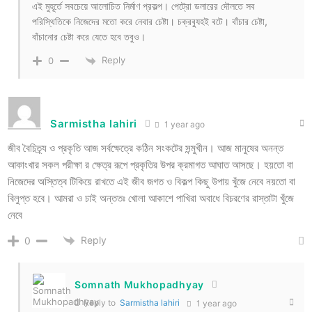
এই মুহূর্তে সবচেয়ে আলোচিত নির্মাণ প্রকল্প। পেট্রো ডলারের দৌলতে সব
পরিস্থিতিকে নিজেদের মতো করে নেবার চেষ্টা। চক্রব্যুহ‌ই বটে। বাঁচার চেষ্টা,
বাঁচানোর চেষ্টা করে যেতে হবে তবুও।
Reply
0
Sarmistha lahiri
1 year ago
জীব বৈচিত্র্য ও প্রকৃতি আজ সর্বক্ষেত্রে কঠিন সংকটের সন্মুখীন। আজ মানুষের অনন্ত
আকাংখার সকল পরীক্ষা র ক্ষেত্র রূপে প্রকৃতির উপর ক্রমাগত আঘাত আসছে। হয়তো বা
নিজেদের অস্তিত্ব টিকিয়ে রাখতে এই জীব জগত ও বিকল্প কিছু উপায় খুঁজে নেবে নয়তো বা
বিলুপ্ত হবে। আমরা ও চাই অন্ততঃ খোলা আকাশে পাখিরা অবাধে বিচরণের রাস্তাটা খুঁজে
নেবে
Reply
0
Somnath Mukhopadhyay
Reply to
Sarmistha lahiri
1 year ago