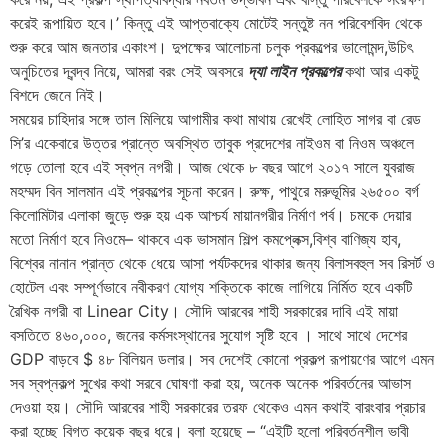
করেই রূপায়িত হবে।’ কিন্তু এই আপ্তবাক্যে মোটেই সন্তুষ্ট নন পরিবেশবিদ থেকে
শুরু করে আম জনতার একাংশ। দুপক্ষের আলোচনা চলুক প্রকল্পের ভালোমন্দ,উচিৎ
অনুচিতের দ্বন্দ্ব নিয়ে, আমরা বরং সেই অবসরে
দ্যা লাইন প্রকল্পের
কথা আর একটু
বিশদে জেনে নিই।
সময়ের চাহিদার সঙ্গে তাল মিলিয়ে আগামীর কথা মাথায় রেখেই লোহিত সাগর বা রেড
সি’র একেবারে উত্তর প্রান্তে অবস্থিত তাবুক প্রদেশের নাইওম বা নিওম অঞ্চলে
গড়ে তোলা হবে এই স্বপ্ন নগরী। আজ থেকে ৮ বছর আগে ২০১৭ সালে যুবরাজ
মহম্মদ বিন সালমান এই প্রকল্পের সূচনা করেন। রুক্ষ, পাথুরে মরুভূমির ২৬৫০০ বর্গ
কিলোমিটার এলাকা জুড়ে শুরু হয় এক আশ্চর্য মায়ানগরীর নির্মাণ পর্ব। চমকে দেয়ার
মতো নির্মাণ হবে নিওমে– থাকবে এক ভাসমান শিল্প কমপ্লেক্স,বিশ্ব বাণিজ্য হাব,
বিশ্বের নানান প্রান্ত থেকে ধেয়ে আসা পর্যটকদের থাকার জন্য বিলাসবহুল সব রিসর্ট ও
হোটেল এবং সম্পূর্ণভাবে নবীকরণ যোগ্য শক্তিকে কাজে লাগিয়ে নির্মিত হবে একটি
রৈখিক নগরী বা Linear City। সৌদি আরবের শাহী সরকারের দাবি এই মায়া
বসতিতে ৪৬০,০০০, জনের কর্মসংস্থানের সুযোগ সৃষ্টি হবে । সাথে সাথে দেশের
GDP বাড়বে $ ৪৮ বিলিয়ন ডলার। সব দেশেই কোনো প্রকল্প রূপায়ণের আগে এমন
সব স্বপ্নকল্প সুখের কথা সরবে ঘোষণা করা হয়, অনেক অনেক পরিবর্তনের আভাস
দেওয়া হয়। সৌদি আরবের শাহী সরকারের তরফ থেকেও এমন কথাই বারংবার প্রচার
করা হচ্ছে বিগত কয়েক বছর ধরে। বলা হয়েছে – “এইটি হলো পরিবর্তনশীল ভাবী