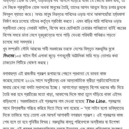
অভ্যস্ত হোক না কেন, ওড়াউড়ির পথ আগলে দাঁড়িয়ে থাকা যে কোনো রকম বাধা, তা
সে নিছক প্রাকৃতিক হোক অথবা মানুষের তৈরি, তাদের আপন আনন্দে উড়ে চলার ছন্দকে
বিলকুল ব্যাহত করে। অথচ মানুষ নিরন্তর পাখিদের ওড়ার পথে আকাশছোঁয়া হর্ম্যমালা
নির্মাণ করে চলেছে তাঁদের কর্তৃত্ব প্রতিষ্ঠা করতে। এমন বাড়ির সারি পাখিদের ওড়ার
স্বাধীনতা কেড়ে নেবার‌ই সামিল, বিশেষ করে ছোটখাটো চেহারার পাখিরাতো বটেই বছরের
বিশেষ সময়ে ডানা মেলে দূরদূরান্তের পথে পাড়ি দেওয়া পরিযায়ী পাখিরাও পড়তে
চলেছে মহা সমস্যায়।
খুব সম্প্রতি সৌদি আরবের শাহী সরকারের তরফে দেশের বিস্তৃত মরুভূমির বুকে
নিওমের
১০৫ মাইল দীর্ঘ এলাকা জুড়ে গগনচুম্বী অট্টালিকা সারি গড়ে তোলার কথা
ঢাকঢোল পিটিয়ে ঘোষণা করছে।
বলাবাহুল্য এই রাজকীয় প্রকল্প রূপায়ণের পেছনে প্রধানত যে ভাবনা কাজ
করেছে,তাহলো ২০২৯ সালে অনুষ্ঠিতব্য এক আন্তর্জাতিক ক্রীড়া প্রতিযোগিতাকে
মাথায় রেখে নয়া বসতি স্থাপনের ইচ্ছে। আগাগোড়া বহুমূল্য বিশেষ ধরনের কাঁচ দিয়ে
তৈরি করা হবে প্রাচীরের মতো খাড়া, আকাশের দিকে মাথা তুলে দাঁড়িয়ে থাকা এইসব
বাড়িগুলো। সরকারিভাবে এই প্রকল্পের নাম দেওয়া হয়েছে
The Line.
প্রকল্পের
সাথে বিশ্ববাসীর পরিচয় করিয়ে দিতে গিয়ে বলা হয়েছে – ‘দ্যা লাইন হলো ভবিষ্যতের
দিকে তাকিয়ে গড়ে তোলা এক আশ্চর্য আশাবাদী নগরায়ন প্রকল্প। এই প্রকল্পের কাজ
শেষ হলে তা হবে পৃথিবীর বিস্ময়। মরুভূমির বাস্তু পরিবেশকে অস্বীকার বা উপেক্ষা
করে নয়, এই প্রকল্প স্থাপত্যবিদ্যার নবতম উদ্ভাবন এবং বাস্তু পরিবেশকে সংরক্ষণ