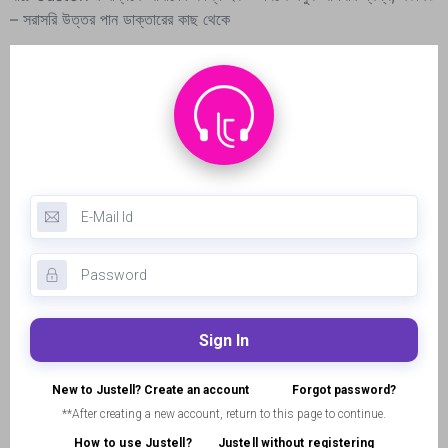
– সরাসরি উত্তর পান ডাক্তারের কাছ থেকে