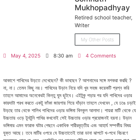
Mukhopadhyay
Retired school teacher,
Writer
My Other Posts
May 4, 2025
8:30 am
4 Comments
আকাশে পাখিদের উড়তে দেখেছেন? কী ভাবছেন ? আপনাদের সঙ্গে মশকরা করছি ?
না, না। তেমন কিছু নয়। পাখিদের উড়ান নিয়ে যদি খুব সহজ কয়েকটি প্রশ্ন করি
তাহলে আমাদের অনেকেরই কিন্তু ঘুম ছুটবে। এইটুকু পড়ার পর যদি পাখিদের ওড়ার
কায়দাটা পরখ করতে একটু ফাঁকা জায়গায় গিয়ে দাঁড়ান তাহলে দেখবেন , যে ঢঙে চড়াই
উড়ছে তার থেকে শালিখ পাখিদের ওড়ার ভঙ্গিমা বিলকুল আলাদা। পায়রা মাটি থেকে যে
উচ্চতায় ওড়ে টুনটুনি পাখির কখনোই সেই উচ্চতায় ওড়ার প্রয়োজন‌ই হয়না। উড়ান
ভঙ্গিমার এমন ফারাক ঘটার পেছনে একাধিক শারীরবৃত্তীয় এবং আহার্য সম্পর্কীয় বিষয়
যুক্ত আছে। তবে মাটির ওপরে যে উচ্চতাতেই তারা ডানা ঝাপটে খ-পথে বিচরণে