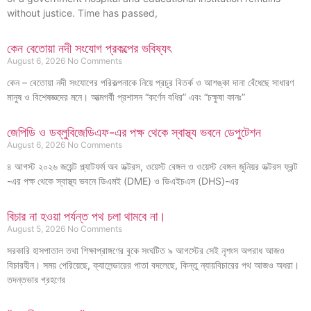
without justice. Time has passed,
কেন বেতোয়া নদী সংযোগ প্রকল্পের ভবিষ্যৎ
August 6, 2026
No Comments
কেন – বেতোয়া নদী সংযোগের পরিকল্পনাকে নিয়ে প্রচুর বিতর্ক ও আশঙ্কা দানা বেঁধেছে সাধারণ
মানুষ ও বিশেষজ্ঞদের মনে। আত্মগর্বী প্রশাসন “কর্ণেন বধির” এবং “চক্ষুষা কানঃ”
জেপিডি ও ডব্লুবিজেডিএফ-এর পক্ষ থেকে স্বাস্থ্য ভবনে ডেপুটেশন
August 6, 2026
No Comments
৪ আগস্ট ২০২৬ জয়েন্ট প্ল্যাটফর্ম অব ডক্টরস, ওয়েস্ট বেঙ্গল ও ওয়েস্ট বেঙ্গল জুনিয়র ডক্টরস ফ্রন্ট
-এর পক্ষ থেকে স্বাস্থ্য ভবনে ডিএমই (DME) ও ডিএইচএস (DHS)-এর
বিচার না হওয়া পর্যন্ত পথ চলা থামবে না।
August 5, 2026
No Comments
সরকারি হাসপাতাল তথা শিক্ষাপ্রাঙ্গণের বুকে সংঘটিত ৯ আগস্টের সেই নৃশংস অপরাধ আজও
বিচারহীন। সময় পেরিয়েছে, ক্যালেন্ডারের পাতা বদলেছে, কিন্তু ন্যায়বিচারের পথ আজও অধরা।
তদন্তভার গ্রহণের