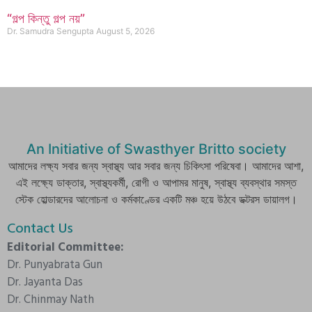
“গল্প কিন্তু গল্প নয়”
Dr. Samudra Sengupta
August 5, 2026
An Initiative of Swasthyer Britto society
আমাদের লক্ষ্য সবার জন্য স্বাস্থ্য আর সবার জন্য চিকিৎসা পরিষেবা। আমাদের আশা,
এই লক্ষ্যে ডাক্তার, স্বাস্থ্যকর্মী, রোগী ও আপামর মানুষ, স্বাস্থ্য ব্যবস্থার সমস্ত
স্টেক হোল্ডারদের আলোচনা ও কর্মকাণ্ডের একটি মঞ্চ হয়ে উঠবে ডক্টরস ডায়ালগ।
Contact Us
Editorial Committee:
Dr. Punyabrata Gun
Dr. Jayanta Das
Dr. Chinmay Nath