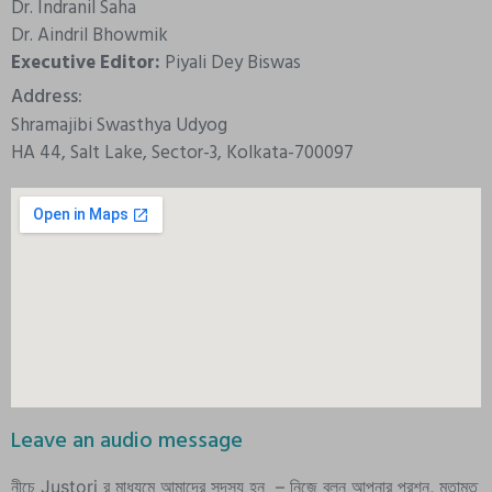
Dr. Indranil Saha
Dr. Aindril Bhowmik
Executive Editor:
Piyali Dey Biswas
Address:
Shramajibi Swasthya Udyog
HA 44, Salt Lake, Sector-3, Kolkata-700097
Leave an audio message
নীচে Justori র মাধ্যমে আমাদের সদস্য হন – নিজে বলুন আপনার প্রশ্ন, মতামত