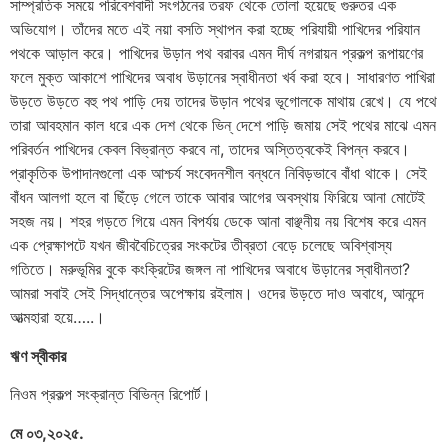
সাম্প্রতিক সময়ে পরিবেশবাদী সংগঠনের তরফ থেকে তোলা হয়েছে গুরুতর এক
অভিযোগ। তাঁদের মতে এই নয়া বসতি স্থাপন করা হচ্ছে পরিযায়ী পাখিদের পরিযান
পথকে আড়াল করে। পাখিদের উড়ান পথ বরাবর এমন দীর্ঘ নগরায়ন প্রকল্প রূপায়ণের
ফলে মুক্ত আকাশে পাখিদের অবাধ উড়ানের স্বাধীনতা খর্ব করা হবে। সাধারণত পাখিরা
উড়তে উড়তে বহু পথ পাড়ি দেয় তাদের উড়ান পথের ভূগোলকে মাথায় রেখে। যে পথে
তারা আবহমান কাল ধরে এক দেশ থেকে ভিন্ দেশে পাড়ি জমায় সেই পথের মাঝে এমন
পরিবর্তন পাখিদের কেবল বিভ্রান্ত করবে না, তাদের অস্তিত্বকেই বিপন্ন করবে।
প্রাকৃতিক উপাদানগুলো এক আশ্চর্য সংবেদনশীল বন্ধনে নিবিড়ভাবে বাঁধা থাকে। সেই
বাঁধন আলগা হলে বা ছিঁড়ে গেলে তাকে আবার আগের অবস্থায় ফিরিয়ে আনা মোটেই
সহজ নয়। শহর গড়তে গিয়ে এমন বিপর্যয় ডেকে আনা বাঞ্ছনীয় নয় বিশেষ করে এমন
এক প্রেক্ষাপটে যখন জীববৈচিত্রের সংকটের তীব্রতা বেড়ে চলেছে অবিশ্বাস্য
গতিতে। মরুভূমির বুকে কংক্রিটের জঙ্গল না পাখিদের অবাধে উড়ানের স্বাধীনতা?
আমরা সবাই সেই সিদ্ধান্তের অপেক্ষায় রইলাম। ওদের উড়তে দাও অবাধে, আনন্দে
আত্মহারা হয়ে…..।
ঋণ স্বীকার
নিওম প্রকল্প সংক্রান্ত বিভিন্ন রিপোর্ট।
মে ০৩,২০২৫.