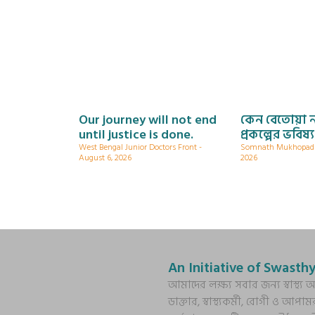
Our journey will not end
কেন বেতোয়া 
until justice is done.
প্রকল্পের ভবিষ্
West Bengal Junior Doctors Front
Somnath Mukhopa
August 6, 2026
2026
An Initiative of Swasthy
আমাদের লক্ষ্য সবার জন্য স্বাস্থ
ডাক্তার, স্বাস্থ্যকর্মী, রোগী ও আপাম