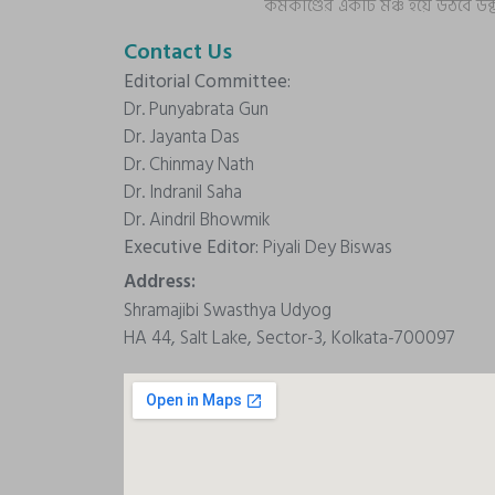
কর্মকাণ্ডের একটি মঞ্চ হয়ে উঠবে ড
Contact Us
Editorial Committee:
Dr. Punyabrata Gun
Dr. Jayanta Das
Dr. Chinmay Nath
Dr. Indranil Saha
Dr. Aindril Bhowmik
Executive Editor:
Piyali Dey Biswas
Address:
Shramajibi Swasthya Udyog
HA 44, Salt Lake, Sector-3, Kolkata-700097