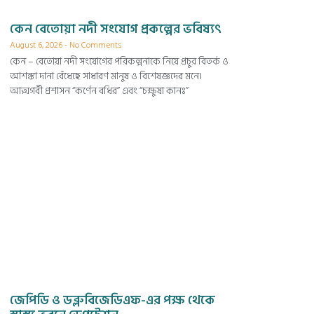
কেন বেতোয়া নদী সংযোগ প্রকল্পের ভবিষ্যৎ
August 6, 2026
No Comments
কেন – বেতোয়া নদী সংযোগের পরিকল্পনাকে নিয়ে প্রচুর বিতর্ক ও
আশঙ্কা দানা বেঁধেছে সাধারণ মানুষ ও বিশেষজ্ঞদের মনে।
আত্মগর্বী প্রশাসন “কর্ণেন বধির” এবং “চক্ষুষা কানঃ”
জেপিডি ও ডব্লুবিজেডিএফ-এর পক্ষ থেকে