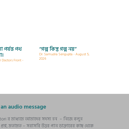
া পর্যন্ত পথ
“গল্প কিন্তু গল্প নয়”
া।
Dr. Samudra Sengupta
August 5,
2026
r Doctors Front
 an audio message
stori র মাধ্যমে আমাদের সদস্য হন – নিজে বলুন
রশ্ন, মতামত – সরাসরি উত্তর পান ডাক্তারের কাছ থেকে