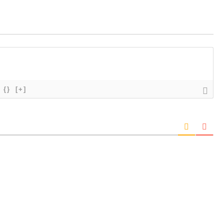
{}
[+]