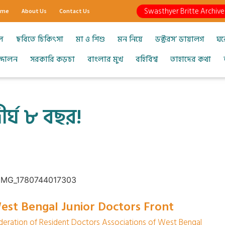
Swasthyer Britte Archive
ome
About Us
Contact Us
ল
ছবিতে চিকিৎসা
মা ও শিশু
মন নিয়ে
ডক্টরস’ ডায়ালগ
ঘর
আন্দোলন
সরকারি কড়চা
বাংলার মুখ
বহির্বিশ্ব
তাহাদের কথা
ীর্ঘ ৮ বছর!
est Bengal Junior Doctors Front
deration of Resident Doctors Associations of West Bengal