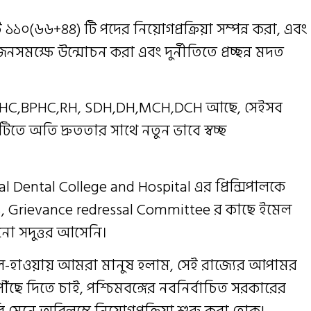
১১০(৬৬+৪৪) টি পদের নিয়োগপ্রক্রিয়া সম্পন্ন করা, এবং
সমক্ষে উন্মোচন করা এবং দুর্নীতিতে প্রচ্ছন্ন মদত
যেসব PHC,BPHC,RH, SDH,DH,MCH,DCH আছে, সেইসব
টিতে অতি দ্রুততার সাথে নতুন ভাবে স্বচ্ছ
al Dental College and Hospital এর প্রিন্সিপালকে
,DHS, Grievance redressal Committee র কাছে ইমেল
ো সদুত্তর আসেনি।
জল-হাওয়ায় আমরা মানুষ হলাম, সেই রাজ্যের আপামর
ছে দিতে চাই, পশ্চিমবঙ্গের নবনির্বাচিত সরকারের