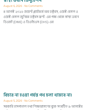
স্বাস্থ্য ভবনে ডেপুটেশন
August 6, 2026
No Comments
৪ আগস্ট ২০২৬ জয়েন্ট প্ল্যাটফর্ম অব ডক্টরস, ওয়েস্ট বেঙ্গল ও
ওয়েস্ট বেঙ্গল জুনিয়র ডক্টরস ফ্রন্ট -এর পক্ষ থেকে স্বাস্থ্য ভবনে
ডিএমই (DME) ও ডিএইচএস (DHS)-এর
বিচার না হওয়া পর্যন্ত পথ চলা থামবে না।
August 5, 2026
No Comments
সরকারি হাসপাতাল তথা শিক্ষাপ্রাঙ্গণের বুকে সংঘটিত ৯ আগস্টের