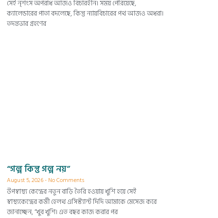
সেই নৃশংস অপরাধ আজও বিচারহীন। সময় পেরিয়েছে,
ক্যালেন্ডারের পাতা বদলেছে, কিন্তু ন্যায়বিচারের পথ আজও অধরা।
তদন্তভার গ্রহণের
“গল্প কিন্তু গল্প নয়”
August 5, 2026
No Comments
উপস্বাস্থ্য কেন্দ্রের নতুন বাড়ি তৈরি হওয়ায় খুশি হয়ে সেই
স্বাস্থ্যকেন্দ্রের কর্মী হেলথ এসিস্ট্যান্ট দিদি আমাকে মেসেজ করে
জানাচ্ছেন, “খুব খুশি। এত বছর কাজ করার পর