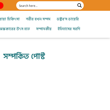
োয়া চিকিৎসা
শরীর যখন সম্পদ
ডক্টর’স ডায়েরি
অন্ধকারের উৎস হতে
সম্পাদকীয়
ইতিহাসের সরণি
সম্পর্কিত পোস্ট