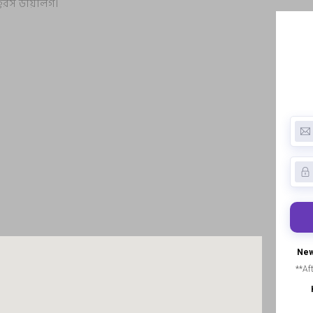
ক্টরস ডায়ালগ।