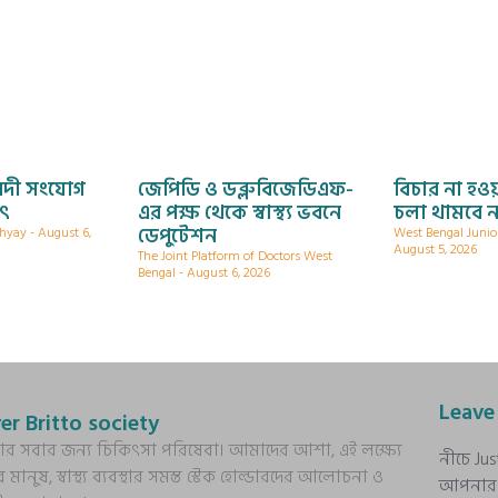
নদী সংযোগ
জেপিডি ও ডব্লুবিজেডিএফ-
বিচার না হওয়
যৎ
এর পক্ষ থেকে স্বাস্থ্য ভবনে
চলা থামবে ন
ডেপুটেশন
dhyay
August 6,
West Bengal Junio
August 5, 2026
The Joint Platform of Doctors West
Bengal
August 6, 2026
Leave
er Britto society
্য আর সবার জন্য চিকিৎসা পরিষেবা। আমাদের আশা, এই লক্ষ্যে
নীচে Ju
র মানুষ, স্বাস্থ্য ব্যবস্থার সমস্ত স্টেক হোল্ডারদের আলোচনা ও
আপনার প্