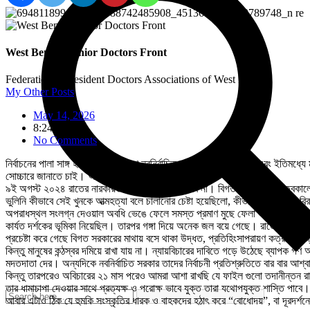
West Bengal Junior Doctors Front
Federation of Resident Doctors Associations of West Bengal
My Other Posts
May 14, 2026
8:24 am
No Comments
নির্বাচনের পালা সাঙ্গ হয়ে নতুন জনাদেশে নবনির্বাচিত সরকার ক্ষমতায় বসেছে এবং ইতিমধ্
সোচ্চারে জানাতে চাই। আর সেটা হল অভয়ার ন্যায়বিচার!
৯ই অগস্ট ২০২৪ রাতের নারকীয়তা কেউ ভোলেনি, ভুলবে না। বিগত সরকারের রাজত্বকালে ঘটা 
ভুলিনি কীভাবে সেই খুনকে আত্মহত্যা বলে চালানোর চেষ্টা হয়েছিলো, কীভাবে সন্দীপ ঘোষ-
অপরাধস্থল সংলগ্ন দেওয়াল অবধি ভেঙে ফেলে সমস্ত প্রমাণ মুছে ফেলা হয়েছিল, কীভাবে ১৪
কার্যত দর্শকের ভূমিকা নিয়েছিল। তারপর গঙ্গা দিয়ে অনেক জল বয়ে গেছে। রাজ্যের মানুষ
প্রচেষ্টা করে গেছে বিগত সরকারের মাথায় বসে থাকা উদ্ধত, প্রতিহিংসাপরায়ণ কর্ত্রী
কিন্তু মানুষের কন্ঠস্বর দমিয়ে রাখা যায় না। ন্যায়বিচারের দাবিতে গড়ে উঠেছে ব্যাপক
মদতদাতা দের। অন্যদিকে নবনির্বাচিত সরকার তাদের নির্বাচনী প্রতিশ্রুতিতে বার বার আ
কিন্তু তারপরেও অবিচারের ২১ মাস পরেও আমরা আশা রাখছি যে ফাইল গুলো তদানীন্তন রাজ্যসর
তার ধামাচাপা দেওয়ার সাথে প্রত্যক্ষ ও পরোক্ষ ভাবে যুক্ত তারা যথোপযুক্ত শাস্তি পাবে।
আবার এটাও ঠিক যে হুমকি সংস্কৃতির ধারক ও বাহকদের হঠাৎ করে “বোধোদয়”, বা দূরদর্শন