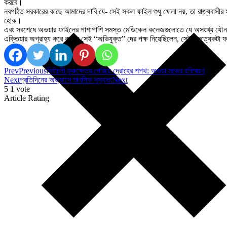
করবে।
নবগঠিত সরকারের কাছে আমাদের দাবি যে- সেই সকল ফাইল শুধু খোলা নয়, তা রাজ্যবাসীর সাম
হোক।
এবং সবশেষে অভয়ার ফাইলের পাশাপাশি সমস্ত মেডিকেল কলেজগুলোতে যে অসংখ্য যৌনহেনস্থ
এক্তিয়ার অগ্রাহ্য করে কার্যত সেই “অভিযুক্ত” দের পক্ষ নিয়েছিলেন, সেই প্রত্যে
Prev
Previous
নির্বাচনী কুরুক্ষেত্র পেরিয়ে দ্রোহের শপথ: অভয়া মঞ্চের রবিস্মরণ
Next
প্রতিদিনের অভ্যাসে মানসিক সুস্থতা
Next
5
1
vote
Article Rating