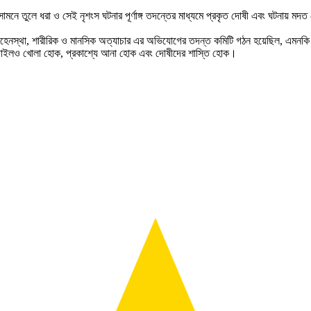
নে তুলে ধরা ও সেই নৃশংস ঘটনার পূর্ণাঙ্গ তদন্তের মাধ্যমে প্রকৃত দোষী এবং ঘটনায় মদত দ
া, শারীরিক ও মানসিক অত্যাচার এর অভিযোগের তদন্ত কমিটি গঠন হয়েছিল, এমনকি শাস্তি 
কটা ফাইলও খোলা হোক, প্রকাশ্যে আনা হোক এবং দোষীদের শাস্তি হোক।