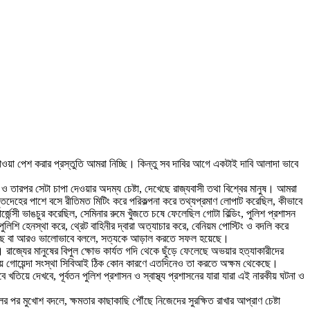
বিদাওয়া পেশ করার প্রস্তুতি আমরা নিচ্ছি। কিন্তু সব দাবির আগে একটাই দাবি আলাদা ভাবে
 তারপর সেটা চাপা দেওয়ার অদম্য চেষ্টা, দেখেছে রাজ্যবাসী তথা বিশ্বের মানুষ। আমরা
 মৃতদেহের পাশে বসে রীতিমত মিটিং করে পরিকল্পনা করে তথ্যপ্রমাণ লোপাট করেছিল, কীভাবে
ন্সী ভাঙচুর করেছিল, সেমিনার রুমে খুঁজতে চষে ফেলেছিল গোটা বিল্ডিং, পুলিশ প্রশাসন
লিশি হেনস্থা করে, থ্রেট বাহিনীর দ্বারা অত্যাচার করে, বেনিয়ম পোস্টিং ও বদলি করে
থ হয়েছে বা আরও ভালোভাবে বললে, সত্যকে আড়াল করতে সফল হয়েছে।
 রাজ্যের মানুষের বিপুল ক্ষোভ কার্যত গদি থেকে ছুঁড়ে ফেলেছে অভয়ার হত্যাকারীদের
্রীয় গোয়েন্দা সংস্থা সিবিআই ঠিক কোন কারণে এতদিনেও তা করতে অক্ষম থেকেছে।
য়ে দেখবে, পূর্বতন পুলিশ প্রশাসন ও স্বাস্থ্য প্রশাসনের যারা যারা এই নারকীয় ঘটনা ও
পর মুখোশ বদলে, ক্ষমতার কাছাকাছি পৌঁছে নিজেদের সুরক্ষিত রাখার আপ্রাণ চেষ্টা