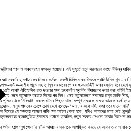
যে মন্ত্রীসভা গঠন ও শপথগ্রহণ সম্পন্ন হয়েছে। এই মুহূর্তে নতুন সরকারের কাছে বিভিন্ন দা
সরকারি হাসপাতালের ভিতরে কর্মরতা তরুণী চিকিৎসকের বীভৎস প্রাতিষ্ঠানিক খুন – ধর্ষণ ও
বিরূপাক্ষ-অভীক-আশীষ পান্ডে সহ তৃণমূল সরকারের পোষ্য গুণ্ডাবাহিনী অপরাধস্থল ঘিরে রেখে
ই আগষ্ট ঐতিহাসিক রাত দখলের সময় তৎকালীন স্থানীয় বিধায়কের ভাড়া করা বাহিনী ইমার্জে
 রাস্তায় নেমে আন্দোলন করেছে দিনের পর দিন। সেই আন্দোলনকে দমানোর জন্য হুমকি দিয়ে, পু
। রাজ্য পুলিস থেকে সিবিআই, সকলে ঘটনার পিছনে থাকা সম্পূর্ণ সত্যকে সামনে আনতে ব্যর্
 গণ আন্দোলন, মানুষ শাসকের চোখে চোখ রেখে বলেছে- ‘অনাচার করো যদি, রাজা তবে ছাড়ো গদি’।
শ্বাস দিয়েছে যে ক্ষমতায় আসলে নাকি ‘সব ফাইল খোলা হবে’, যদিও আমাদের জানা নেই কেন্দ
কারের ছলচাতুরিতে ঠান্ডাঘরে পাঠানো হয়েছিল, নতুন সরকার সেগুলো আবার নিরপেক্ষ ভাবে খতি
ের পর্দায় হঠাৎ ‘মুখ খোলা’র নাটক আমাদের সকলকে আশঙ্কিত করছে যে আবার তারা পালাবদলের 