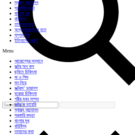
স্বাস্থ্য আন্দোলন
সরকারি কড়চা
বাংলার মুখ
বহির্বিশ্ব
তাহাদের কথা
অন্ধকারের উৎস হতে
সম্পাদকীয়
ইতিহাসের সরণি
Menu
আরোগ্যের সন্ধানে
ডক্টর অন কল
ছবিতে চিকিৎসা
মা ও শিশু
মন নিয়ে
ডক্টরস’ ডায়ালগ
ঘরোয়া চিকিৎসা
শরীর যখন সম্পদ
ডক্টর’স ডায়েরি
স্বাস্থ্য আন্দোলন
সরকারি কড়চা
বাংলার মুখ
বহির্বিশ্ব
তাহাদের কথা