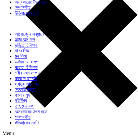
অন্ধকারের উৎস হতে
সম্পাদকীয়
ইতিহাসের সরণি
আরোগ্যের সন্ধানে
ডক্টর অন কল
ছবিতে চিকিৎসা
মা ও শিশু
মন নিয়ে
ডক্টরস’ ডায়ালগ
ঘরোয়া চিকিৎসা
শরীর যখন সম্পদ
ডক্টর’স ডায়েরি
স্বাস্থ্য আন্দোলন
সরকারি কড়চা
বাংলার মুখ
বহির্বিশ্ব
তাহাদের কথা
অন্ধকারের উৎস হতে
সম্পাদকীয়
ইতিহাসের সরণি
Menu