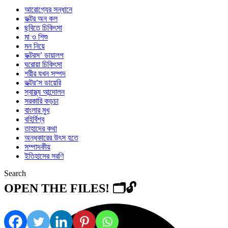
আরোগ্যের সন্ধানে
ডক্টর অন কল
ছবিতে চিকিৎসা
মা ও শিশু
মন নিয়ে
ডক্টরস’ ডায়ালগ
ঘরোয়া চিকিৎসা
শরীর যখন সম্পদ
ডক্টর’স ডায়েরি
স্বাস্থ্য আন্দোলন
সরকারি কড়চা
বাংলার মুখ
বহির্বিশ্ব
তাহাদের কথা
অন্ধকারের উৎস হতে
সম্পাদকীয়
ইতিহাসের সরণি
Search
OPEN THE FILES! 🗂️🔓