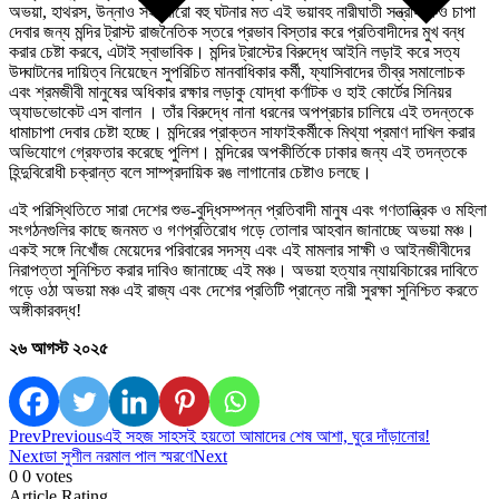
অভয়া, হাথরস, উন্নাও সহ আরো বহু ঘটনার মত এই ভয়াবহ নারীঘাতী সন্ত্রাসকেও চাপা
দেবার জন্য মন্দির ট্রাস্ট রাজনৈতিক স্তরে প্রভাব বিস্তার করে প্রতিবাদীদের মুখ বন্ধ
করার চেষ্টা করবে, এটাই স্বাভাবিক। মন্দির ট্রাস্টের বিরুদ্ধে আইনি লড়াই করে সত্য
উদ্ঘাটনের দায়িত্ব নিয়েছেন সুপরিচিত মানবাধিকার কর্মী, ফ্যাসিবাদের তীব্র সমালোচক
এবং শ্রমজীবী মানুষের অধিকার রক্ষার লড়াকু যোদ্ধা কর্ণাটক ও হাই কোর্টের সিনিয়র
অ্যাডভোকেট এস বালান । তাঁর বিরুদ্ধে নানা ধরনের অপপ্রচার চালিয়ে এই তদন্তকে
ধামাচাপা দেবার চেষ্টা হচ্ছে। মন্দিরের প্রাক্তন সাফাইকর্মীকে মিথ্যা প্রমাণ দাখিল করার
অভিযোগে গ্রেফতার করেছে পুলিশ। মন্দিরের অপকীর্তিকে ঢাকার জন্য এই তদন্তকে
হিন্দুবিরোধী চক্রান্ত বলে সাম্প্রদায়িক রঙ লাগানোর চেষ্টাও চলছে।
এই পরিস্থিতিতে সারা দেশের শুভ-বুদ্ধিসম্পন্ন প্রতিবাদী মানুষ এবং গণতান্ত্রিক ও মহিলা
সংগঠনগুলির কাছে জনমত ও গণপ্রতিরোধ গড়ে তোলার আহবান জানাচ্ছে অভয়া মঞ্চ।
একই সঙ্গে নিখোঁজ মেয়েদের পরিবারের সদস্য এবং এই মামলার সাক্ষী ও আইনজীবীদের
নিরাপত্তা সুনিশ্চিত করার দাবিও জানাচ্ছে এই মঞ্চ। অভয়া হত্যার ন্যায়বিচারের দাবিতে
গড়ে ওঠা অভয়া মঞ্চ এই রাজ্য এবং দেশের প্রতিটি প্রান্তে নারী সুরক্ষা সুনিশ্চিত করতে
অঙ্গীকারবদ্ধ!
২৬ আগস্ট ২০২৫
Prev
Previous
এই সহজ সাহসই হয়তো আমাদের শেষ আশা, ঘুরে দাঁড়ানোর!
Next
ডা সুশীল নরমাল পাল স্মরণে
Next
0
0
votes
Article Rating