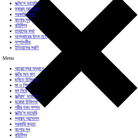
ডক্টর’স ডায়েরি
স্বাস্থ্য আন্দোলন
সরকারি কড়চা
বাংলার মুখ
বহির্বিশ্ব
তাহাদের কথা
অন্ধকারের উৎস হতে
সম্পাদকীয়
ইতিহাসের সরণি
Menu
আরোগ্যের সন্ধানে
ডক্টর অন কল
ছবিতে চিকিৎসা
মা ও শিশু
মন নিয়ে
ডক্টরস’ ডায়ালগ
ঘরোয়া চিকিৎসা
শরীর যখন সম্পদ
ডক্টর’স ডায়েরি
স্বাস্থ্য আন্দোলন
সরকারি কড়চা
বাংলার মুখ
বহির্বিশ্ব