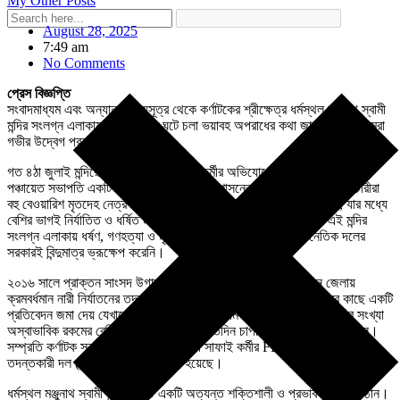
My Other Posts
August 28, 2025
7:49 am
No Comments
প্রেস বিজ্ঞপ্তি
সংবাদমাধ্যম এবং অন্যান্য তথ্যসূত্র থেকে কর্ণাটকের শ্রীক্ষেত্র ধর্মস্থল মঞ্জুনাথ স্বামী
মন্দির সংলগ্ন এলাকায় দীর্ঘ দিন ধরে ঘটে চলা ভয়াবহ অপরাধের কথা জানতে পেরে আমরা
গভীর উদ্বেগ প্রকাশ করছি।
গত ৪ঠা জুলাই মন্দিরের এক প্রাক্তন সাফাই কর্মীর অভিযোগের পর স্থানীয় গ্রাম
পঞ্চায়েত সভাপতি একটি বিবৃতি দেন যে পুলিশ প্রশাসনের নির্দেশে পঞ্চায়েতের কর্মচারীরা
বহু বেওয়ারিশ মৃতদেহ নেত্রবতী নদীর তীরে পুড়িয়ে বা পুঁতে দিতে বাধ্য হয়েছে, যার মধ্যে
বেশির ভাগই নির্যাতিত ও ধর্ষিত মহিলার দেহ। ১৯৯৫-২০১৪ সালের মধ্যে এই মন্দির
সংলগ্ন এলাকায় ধর্ষণ, গণহত্যা ও মৃতদেহ লোপাটের ঘটনায় কোন রাজনৈতিক দলের
সরকারই বিন্দুমাত্র ভ্রূক্ষেপ করেনি।
২০১৬ সালে প্রাক্তন সাংসদ উগারাপ্পার নেতৃত্বে গঠিত কর্ণাটকের বিভিন্ন জেলায়
ক্রমবর্ধমান নারী নির্যাতনের তদন্তকারী একটি দল ২০১৮ সালে রাজ্য সরকারের কাছে একটি
প্রতিবেদন জমা দেয় যেখানে উল্লেখ করা হয়েছিল ধর্মস্থল জেলায় নিখোঁজ নারীর সংখ্যা
অস্বাভাবিক রকমের বেশি। এই প্রতিবেদনও এতদিন চাপা দিয়ে সরিয়ে রাখা হয়েছিল।
সম্প্রতি কর্ণাটক সরকার বিভিন্ন মহলের চাপে সাফাই কর্মীর FIR-এর ভিত্তিতে বিশেষ
তদন্তকারী দল (SIT) গঠন করতে বাধ্য হয়েছে।
ধর্মস্থল মঞ্জুনাথ স্বামী মন্দির ট্রাস্ট একটি অত্যন্ত শক্তিশালী ও প্রভাবশালী প্রতিষ্ঠান।