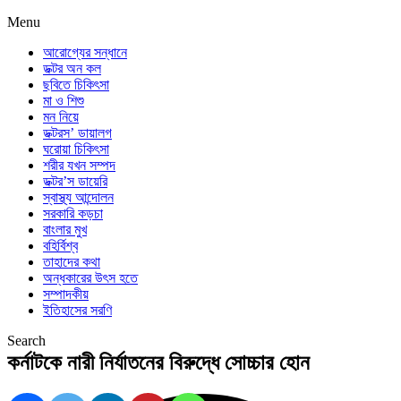
Menu
আরোগ্যের সন্ধানে
ডক্টর অন কল
ছবিতে চিকিৎসা
মা ও শিশু
মন নিয়ে
ডক্টরস’ ডায়ালগ
ঘরোয়া চিকিৎসা
শরীর যখন সম্পদ
ডক্টর’স ডায়েরি
স্বাস্থ্য আন্দোলন
সরকারি কড়চা
বাংলার মুখ
বহির্বিশ্ব
তাহাদের কথা
অন্ধকারের উৎস হতে
সম্পাদকীয়
ইতিহাসের সরণি
Search
কর্নাটকে নারী নির্যাতনের বিরুদ্ধে সোচ্চার হোন