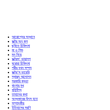
আরোগ্যের সন্ধানে
ডক্টর অন কল
ছবিতে চিকিৎসা
মা ও শিশু
মন নিয়ে
ডক্টরস’ ডায়ালগ
ঘরোয়া চিকিৎসা
শরীর যখন সম্পদ
ডক্টর’স ডায়েরি
স্বাস্থ্য আন্দোলন
সরকারি কড়চা
বাংলার মুখ
বহির্বিশ্ব
তাহাদের কথা
অন্ধকারের উৎস হতে
সম্পাদকীয়
ইতিহাসের সরণি